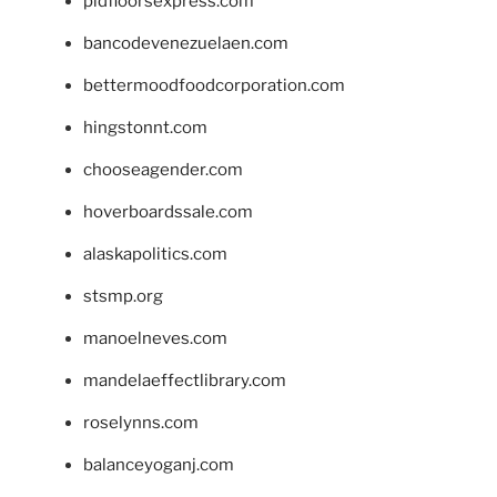
pidfloorsexpress.com
bancodevenezuelaen.com
bettermoodfoodcorporation.com
hingstonnt.com
chooseagender.com
hoverboardssale.com
alaskapolitics.com
stsmp.org
manoelneves.com
mandelaeffectlibrary.com
roselynns.com
balanceyoganj.com