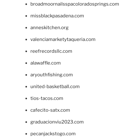
broadmoornailsspacoloradosprings.com
missblackpasadena.com
anneskitchen.org
valenciamarketytaqueria.com
reefrecordsllc.com
alawaffle.com
aryouthfishing.com
united-basketball.com
tios-tacos.com
cafecito-satx.com
graduacionviu2023.com
pecanjackstogo.com