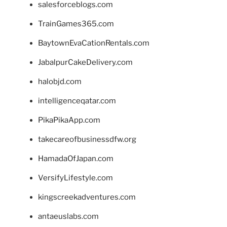
salesforceblogs.com
TrainGames365.com
BaytownEvaCationRentals.com
JabalpurCakeDelivery.com
halobjd.com
intelligenceqatar.com
PikaPikaApp.com
takecareofbusinessdfw.org
HamadaOfJapan.com
VersifyLifestyle.com
kingscreekadventures.com
antaeuslabs.com