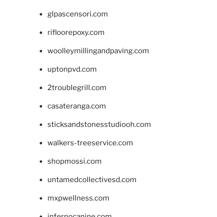
glpascensori.com
rifloorepoxy.com
woolleymillingandpaving.com
uptonpvd.com
2troublegrill.com
casateranga.com
sticksandstonesstudiooh.com
walkers-treeservice.com
shopmossi.com
untamedcollectivesd.com
mxpwellness.com
infernocanine.com