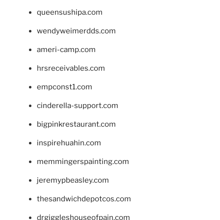
queensushipa.com
wendyweimerdds.com
ameri-camp.com
hrsreceivables.com
empconst1.com
cinderella-support.com
bigpinkrestaurant.com
inspirehuahin.com
memmingerspainting.com
jeremypbeasley.com
thesandwichdepotcos.com
drgiggleshouseofpain.com