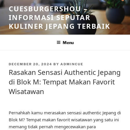
Skip
CUESBURGERSHOU –
to
INFORMASI SEPUTAR
content
KULINER JEPANG TERBAIK
Menu
POSTED
DECEMBER 20, 2024
BY
ADMINCUE
ON
Rasakan Sensasi Authentic Jepang
di Blok M: Tempat Makan Favorit
Wisatawan
Pernahkah kamu merasakan sensasi authentic Jepang di
Blok M? Tempat makan favorit wisatawan yang satu ini
memang tidak pernah mengecewakan para