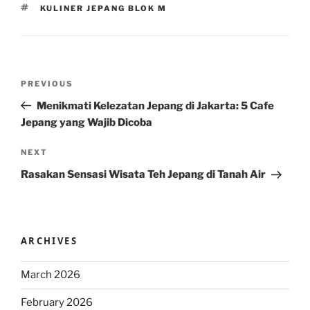
TAGS
KULINER JEPANG BLOK M
Post
Previous
PREVIOUS
navigation
Post
Menikmati Kelezatan Jepang di Jakarta: 5 Cafe
Jepang yang Wajib Dicoba
Next
NEXT
Post
Rasakan Sensasi Wisata Teh Jepang di Tanah Air
ARCHIVES
March 2026
February 2026