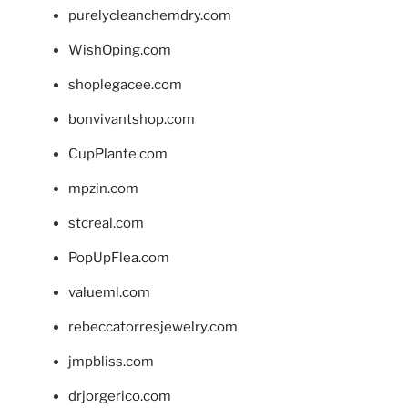
purelycleanchemdry.com
WishOping.com
shoplegacee.com
bonvivantshop.com
CupPlante.com
mpzin.com
stcreal.com
PopUpFlea.com
valueml.com
rebeccatorresjewelry.com
jmpbliss.com
drjorgerico.com