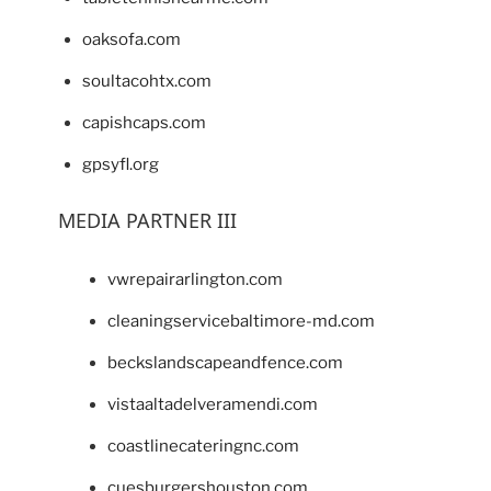
oaksofa.com
soultacohtx.com
capishcaps.com
gpsyfl.org
MEDIA PARTNER III
vwrepairarlington.com
cleaningservicebaltimore-md.com
beckslandscapeandfence.com
vistaaltadelveramendi.com
coastlinecateringnc.com
cuesburgershouston.com