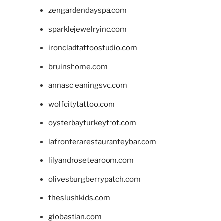
zengardendayspa.com
sparklejewelryinc.com
ironcladtattoostudio.com
bruinshome.com
annascleaningsvc.com
wolfcitytattoo.com
oysterbayturkeytrot.com
lafronterarestauranteybar.com
lilyandrosetearoom.com
olivesburgberrypatch.com
theslushkids.com
giobastian.com