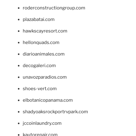
roderconstructiongroup.com
plazabatai.com
hawkscayresort.com
hellonquads.com
diarioanimales.com
decogaleri.com
unavozparadios.com
shoes-vert.com
elbotanicopanama.com
shadyoaksrockportrvpark.com
jccoinlaundry.com
kautorepair.com