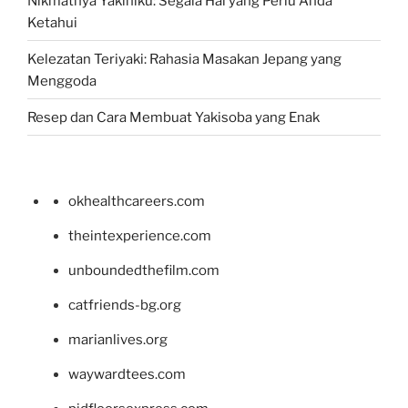
Nikmatnya Yakiniku: Segala Hal yang Perlu Anda
Ketahui
Kelezatan Teriyaki: Rahasia Masakan Jepang yang
Menggoda
Resep dan Cara Membuat Yakisoba yang Enak
okhealthcareers.com
theintexperience.com
unboundedthefilm.com
catfriends-bg.org
marianlives.org
waywardtees.com