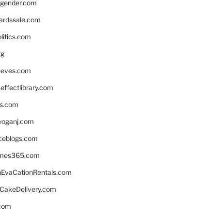
gender.com
ardssale.com
litics.com
rg
neves.com
ffectlibrary.com
ns.com
yoganj.com
rceblogs.com
ames365.com
EvaCationRentals.com
rCakeDelivery.com
.com