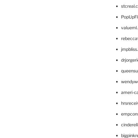
stcreal.
PopUpFl
valueml
rebecca
jmpblis
drjorger
queensu
wendyw
ameri-
hrsrece
empcon
cinderel
bigpinkr