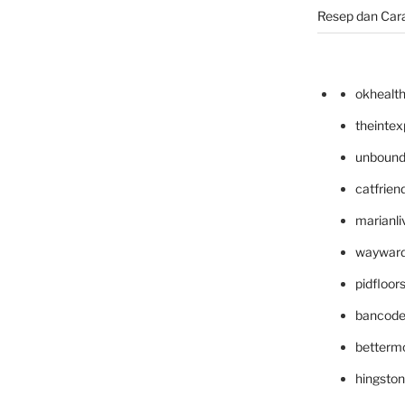
Resep dan Car
okhealt
theinte
unbound
catfrien
marianli
wayward
pidfloo
bancode
betterm
hingsto