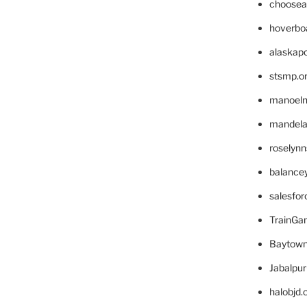
choosea
hoverbo
alaskapo
stsmp.o
manoel
mandelae
roselyn
balance
salesfo
TrainG
Baytown
Jabalpu
halobjd