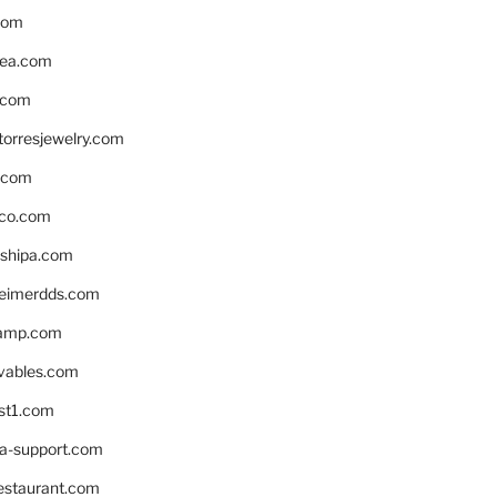
com
ea.com
.com
torresjewelry.com
s.com
ico.com
shipa.com
eimerdds.com
camp.com
ivables.com
st1.com
la-support.com
estaurant.com