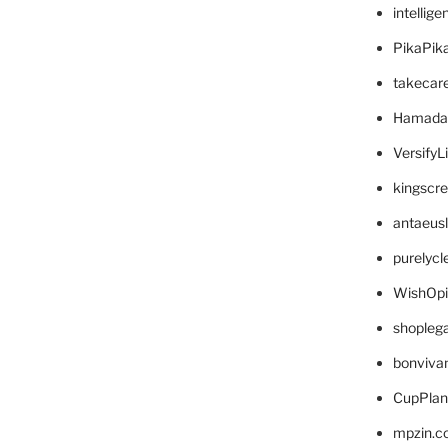
intellig
PikaPik
takecar
Hamada
VersifyL
kingscr
antaeus
purelyc
WishOp
shopleg
bonviva
CupPlan
mpzin.c