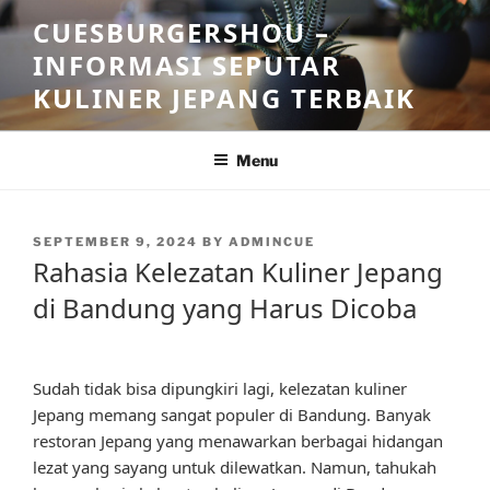
Skip
CUESBURGERSHOU –
to
INFORMASI SEPUTAR
content
KULINER JEPANG TERBAIK
Menu
POSTED
SEPTEMBER 9, 2024
BY
ADMINCUE
ON
Rahasia Kelezatan Kuliner Jepang
di Bandung yang Harus Dicoba
Sudah tidak bisa dipungkiri lagi, kelezatan kuliner
Jepang memang sangat populer di Bandung. Banyak
restoran Jepang yang menawarkan berbagai hidangan
lezat yang sayang untuk dilewatkan. Namun, tahukah