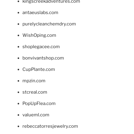
kingscreekadventures.com
antaeuslabs.com
purelycleanchemdry.com
WishOping.com
shoplegacee.com
bonvivantshop.com
CupPlante.com
mpzin.com
stcreal.com
PopUpFlea.com
valueml.com
rebeccatorresjewelry.com