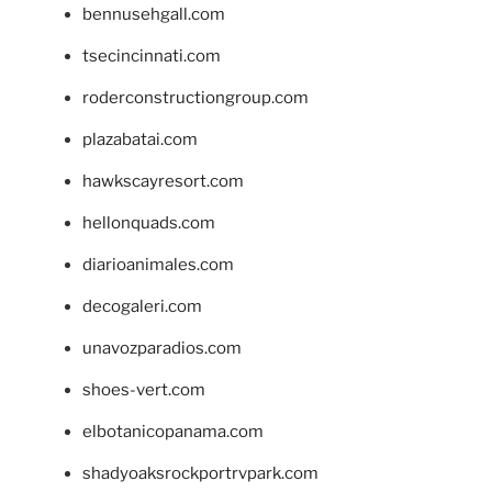
bennusehgall.com
tsecincinnati.com
roderconstructiongroup.com
plazabatai.com
hawkscayresort.com
hellonquads.com
diarioanimales.com
decogaleri.com
unavozparadios.com
shoes-vert.com
elbotanicopanama.com
shadyoaksrockportrvpark.com