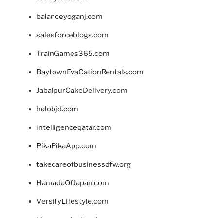
balanceyoganj.com
salesforceblogs.com
TrainGames365.com
BaytownEvaCationRentals.com
JabalpurCakeDelivery.com
halobjd.com
intelligenceqatar.com
PikaPikaApp.com
takecareofbusinessdfw.org
HamadaOfJapan.com
VersifyLifestyle.com