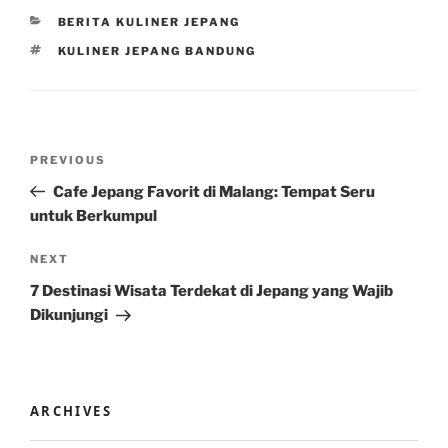
CATEGORIES
BERITA KULINER JEPANG
TAGS
KULINER JEPANG BANDUNG
Post
Previous
PREVIOUS
navigation
Post
Cafe Jepang Favorit di Malang: Tempat Seru
untuk Berkumpul
Next
NEXT
Post
7 Destinasi Wisata Terdekat di Jepang yang Wajib
Dikunjungi
ARCHIVES