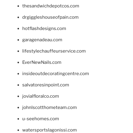
thesandwichdepotcos.com
drgiggleshouseofpain.com
hotflashdesigns.com
garagenadeau.com
lifestylechauffeurservice.com
EverNewNails.com
insideoutdecoratingcentre.com
salvatoresinpoint.com
jovialfloralco.com
johnlscotthometeam.com
u-seehomes.com
watersportslagonissi.com