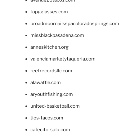
topgglasses.com
broadmoornailsspacoloradosprings.com
missblackpasadena.com
anneskitchen.org
valenciamarketytaqueria.com
reefrecordsllc.com
alawaffle.com
aryouthfishing.com
united-basketball.com
tios-tacos.com
cafecito-satx.com