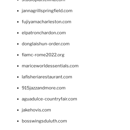
jannagrillspringfield.com
fujiyamacharleston.com
elpatronchardon.com
donglaishun-order.com
fiamc-rome2022.org
mariceworldessentials.com
lafisheriarestaurant.com
915jazzandmore.com
aguadulce-countryfair.com
jakehovis.com
bosswingsduluth.com