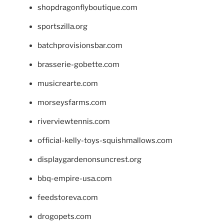
shopdragonflyboutique.com
sportszilla.org
batchprovisionsbar.com
brasserie-gobette.com
musicrearte.com
morseysfarms.com
riverviewtennis.com
official-kelly-toys-squishmallows.com
displaygardenonsuncrest.org
bbq-empire-usa.com
feedstoreva.com
drogopets.com