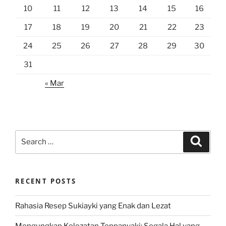
10
11
12
13
14
15
16
17
18
19
20
21
22
23
24
25
26
27
28
29
30
31
« Mar
Search
Search
for:
RECENT POSTS
Rahasia Resep Sukiayki yang Enak dan Lezat
Mengungkap Kelezatan Teppanyaki: Segala Hal yang