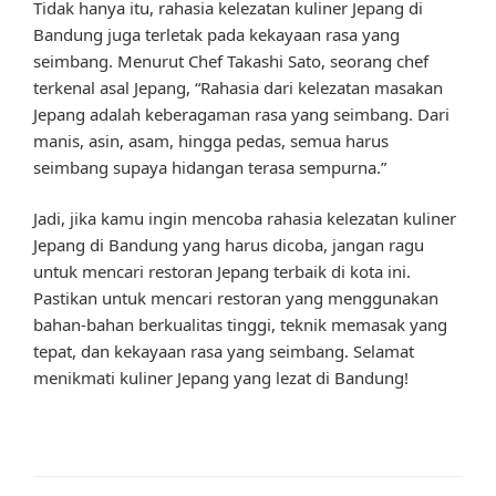
Tidak hanya itu, rahasia kelezatan kuliner Jepang di
Bandung juga terletak pada kekayaan rasa yang
seimbang. Menurut Chef Takashi Sato, seorang chef
terkenal asal Jepang, “Rahasia dari kelezatan masakan
Jepang adalah keberagaman rasa yang seimbang. Dari
manis, asin, asam, hingga pedas, semua harus
seimbang supaya hidangan terasa sempurna.”
Jadi, jika kamu ingin mencoba rahasia kelezatan kuliner
Jepang di Bandung yang harus dicoba, jangan ragu
untuk mencari restoran Jepang terbaik di kota ini.
Pastikan untuk mencari restoran yang menggunakan
bahan-bahan berkualitas tinggi, teknik memasak yang
tepat, dan kekayaan rasa yang seimbang. Selamat
menikmati kuliner Jepang yang lezat di Bandung!