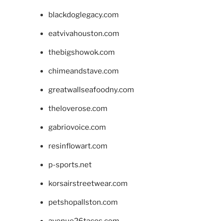
blackdoglegacy.com
eatvivahouston.com
thebigshowok.com
chimeandstave.com
greatwallseafoodny.com
theloverose.com
gabriovoice.com
resinflowart.com
p-sports.net
korsairstreetwear.com
petshopallston.com
avenue26tacos.com