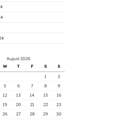
24
24
24
August 2026
W
T
F
S
S
1
2
5
6
7
8
9
12
13
14
15
16
19
20
21
22
23
26
27
28
29
30