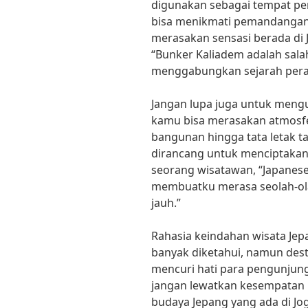
digunakan sebagai tempat per
bisa menikmati pemandangan
merasakan sensasi berada di 
“Bunker Kaliadem adalah salah
menggabungkan sejarah pera
Jangan lupa juga untuk mengunj
kamu bisa merasakan atmosfer
bangunan hingga tata letak t
dirancang untuk menciptakan 
seorang wisatawan, “Japanese 
membuatku merasa seolah-ola
jauh.”
Rahasia keindahan wisata Je
banyak diketahui, namun destin
mencuri hati para pengunjung
jangan lewatkan kesempatan 
budaya Jepang yang ada di J