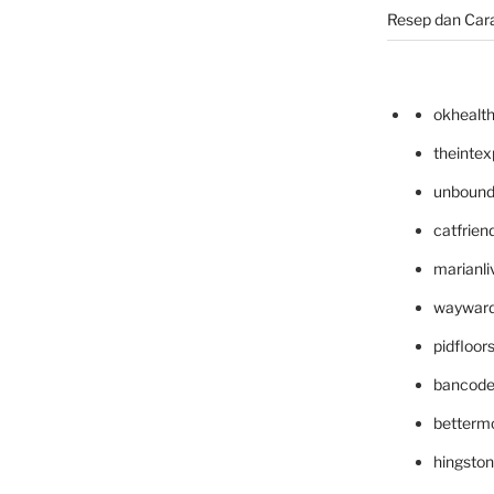
Resep dan Car
okhealt
theinte
unbound
catfrien
marianli
wayward
pidfloo
bancode
betterm
hingsto