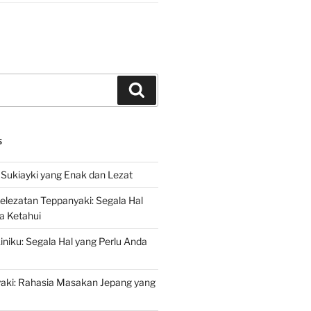
Search
S
Sukiayki yang Enak dan Lezat
lezatan Teppanyaki: Segala Hal
a Ketahui
niku: Segala Hal yang Perlu Anda
yaki: Rahasia Masakan Jepang yang