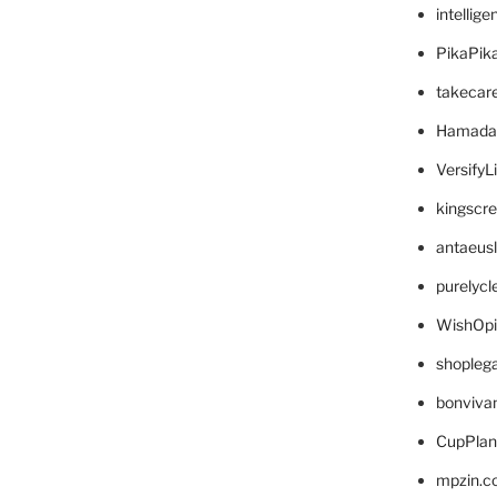
intellig
PikaPik
takecar
Hamada
VersifyL
kingscr
antaeus
purelyc
WishOp
shopleg
bonviva
CupPlan
mpzin.c