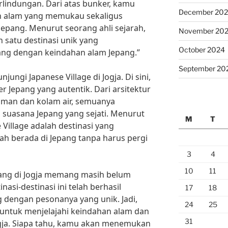
lindungan. Dari atas bunker, kamu
December 20
 alam yang memukau sekaligus
Jepang. Menurut seorang ahli sejarah,
November 20
 satu destinasi unik yang
October 2024
ng dengan keindahan alam Jepang.”
September 20
ungi Japanese Village di Jogja. Di sini,
 Jepang yang autentik. Dari arsitektur
aman dan kolam air, semuanya
suasana Jepang yang sejati. Menurut
M
T
Village adalah destinasi yang
h berada di Jepang tanpa harus pergi
3
4
10
11
pang di Jogja memang masih belum
asi-destinasi ini telah berhasil
17
18
 dengan pesonanya yang unik. Jadi,
24
25
untuk menjelajahi keindahan alam dan
31
ogja. Siapa tahu, kamu akan menemukan