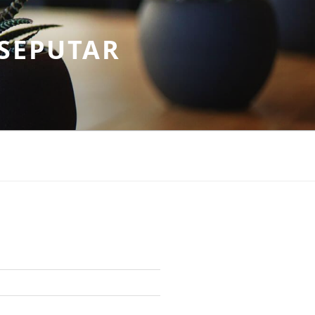
SEPUTAR