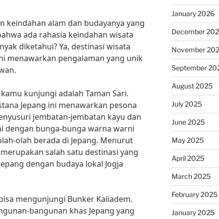
January 2026
an keindahan alam dan budayanya yang
December 20
ahwa ada rahasia keindahan wisata
nyak diketahui? Ya, destinasi wisata
November 20
g ini menawarkan pengalaman yang unik
September 20
awan.
August 2025
 kamu kunjungi adalah Taman Sari.
July 2025
 istana Jepang ini menawarkan pesona
nyusuri jembatan-jembatan kayu dan
June 2025
hi dengan bunga-bunga warna warni
ah-olah berada di Jepang. Menurut
May 2025
 merupakan salah satu destinasi yang
April 2025
pang dengan budaya lokal Jogja
March 2025
February 2025
 bisa mengunjungi Bunker Kaliadem.
 bangunan-bangunan khas Jepang yang
January 2025