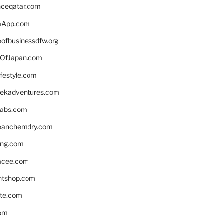
enceqatar.com
aApp.com
eofbusinessdfw.org
OfJapan.com
ifestyle.com
eekadventures.com
labs.com
leanchemdry.com
ing.com
acee.com
ntshop.com
te.com
om