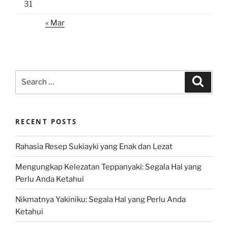
31
« Mar
Search
Search
for:
RECENT POSTS
Rahasia Resep Sukiayki yang Enak dan Lezat
Mengungkap Kelezatan Teppanyaki: Segala Hal yang
Perlu Anda Ketahui
Nikmatnya Yakiniku: Segala Hal yang Perlu Anda
Ketahui