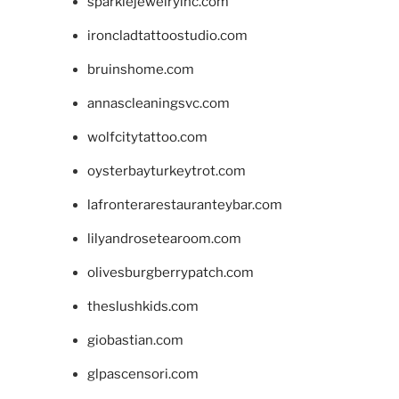
sparklejewelryinc.com
ironcladtattoostudio.com
bruinshome.com
annascleaningsvc.com
wolfcitytattoo.com
oysterbayturkeytrot.com
lafronterarestauranteybar.com
lilyandrosetearoom.com
olivesburgberrypatch.com
theslushkids.com
giobastian.com
glpascensori.com