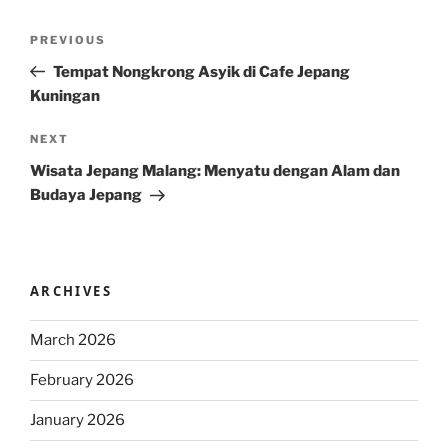
Post
Previous
PREVIOUS
navigation
Post
Tempat Nongkrong Asyik di Cafe Jepang
Kuningan
Next
NEXT
Post
Wisata Jepang Malang: Menyatu dengan Alam dan
Budaya Jepang
ARCHIVES
March 2026
February 2026
January 2026