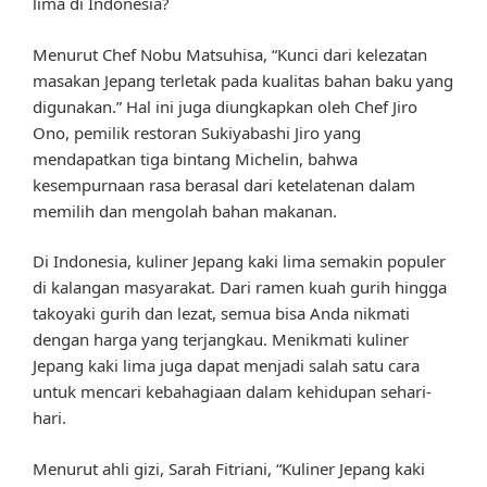
lima di Indonesia?
Menurut Chef Nobu Matsuhisa, “Kunci dari kelezatan
masakan Jepang terletak pada kualitas bahan baku yang
digunakan.” Hal ini juga diungkapkan oleh Chef Jiro
Ono, pemilik restoran Sukiyabashi Jiro yang
mendapatkan tiga bintang Michelin, bahwa
kesempurnaan rasa berasal dari ketelatenan dalam
memilih dan mengolah bahan makanan.
Di Indonesia, kuliner Jepang kaki lima semakin populer
di kalangan masyarakat. Dari ramen kuah gurih hingga
takoyaki gurih dan lezat, semua bisa Anda nikmati
dengan harga yang terjangkau. Menikmati kuliner
Jepang kaki lima juga dapat menjadi salah satu cara
untuk mencari kebahagiaan dalam kehidupan sehari-
hari.
Menurut ahli gizi, Sarah Fitriani, “Kuliner Jepang kaki