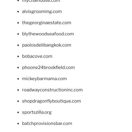
mychaihouse.com
alvisgrooming.com
thegeorginaestate.com
blythewoodseafood.com
paolosdelibangkok.com
bobacove.com
phoone24brookfield.com
mickeybarmama.com
roadwayconstructioninc.com
shopdragonflyboutique.com
sportszilla.org
batchprovisionsbar.com