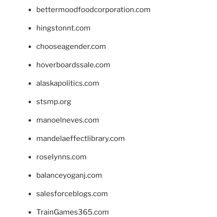
bettermoodfoodcorporation.com
hingstonnt.com
chooseagender.com
hoverboardssale.com
alaskapolitics.com
stsmp.org
manoelneves.com
mandelaeffectlibrary.com
roselynns.com
balanceyoganj.com
salesforceblogs.com
TrainGames365.com