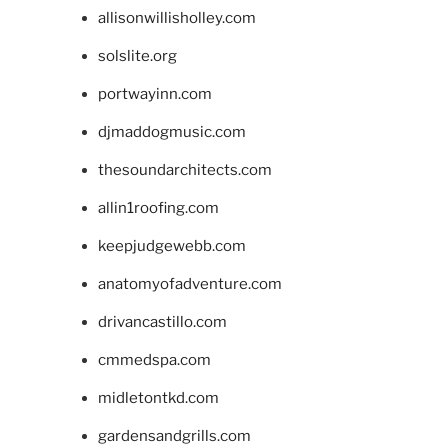
allisonwillisholley.com
solslite.org
portwayinn.com
djmaddogmusic.com
thesoundarchitects.com
allin1roofing.com
keepjudgewebb.com
anatomyofadventure.com
drivancastillo.com
cmmedspa.com
midletontkd.com
gardensandgrills.com