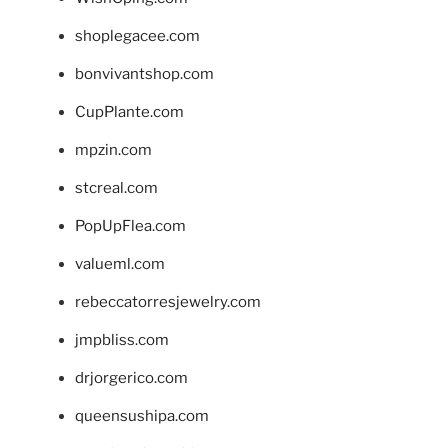
shoplegacee.com
bonvivantshop.com
CupPlante.com
mpzin.com
stcreal.com
PopUpFlea.com
valueml.com
rebeccatorresjewelry.com
jmpbliss.com
drjorgerico.com
queensushipa.com