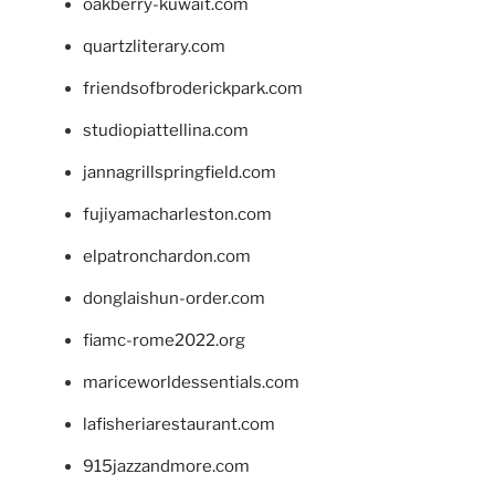
oakberry-kuwait.com
quartzliterary.com
friendsofbroderickpark.com
studiopiattellina.com
jannagrillspringfield.com
fujiyamacharleston.com
elpatronchardon.com
donglaishun-order.com
fiamc-rome2022.org
mariceworldessentials.com
lafisheriarestaurant.com
915jazzandmore.com