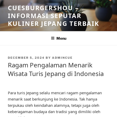
Skip
CUESBURGERSHOU –
to
INFORMASI SEPUTAR
content
KULINER JEPANG TERBAIK
Menu
POSTED
DECEMBER 5, 2024
BY
ADMINCUE
ON
Ragam Pengalaman Menarik
Wisata Turis Jepang di Indonesia
Para turis Jepang selalu mencari ragam pengalaman
menarik saat berkunjung ke Indonesia. Tak hanya
terpukau oleh keindahan alamnya, tetapi juga oleh
keberagaman budaya dan tradisi yang dimiliki oleh