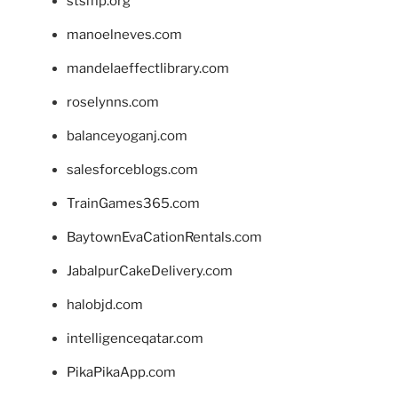
stsmp.org
manoelneves.com
mandelaeffectlibrary.com
roselynns.com
balanceyoganj.com
salesforceblogs.com
TrainGames365.com
BaytownEvaCationRentals.com
JabalpurCakeDelivery.com
halobjd.com
intelligenceqatar.com
PikaPikaApp.com