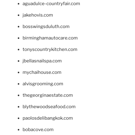
aguadulce-countryfair.com
jakehovis.com
bosswingsduluth.com
birminghamautocare.com
tonyscountrykitchen.com
jbellasnailspa.com
mychaihouse.com
alvisgrooming.com
thegeorginaestate.com
blythewoodseafood.com
paolosdelibangkok.com
bobacove.com