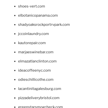
shoes-vert.com
elbotanicopanama.com
shadyoaksrockportrvpark.com
jccoinlaundry.com
kautorepair.com
marjaeswinebar.com
elmazatlanclinton.com
ideacoffeenyc.com
odieschillicothe.com
lacantinitagalesburg.com
pizzadeliverybristol.com
greenstarsmogcheck.com