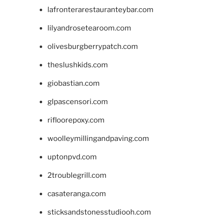
lafronterarestauranteybar.com
lilyandrosetearoom.com
olivesburgberrypatch.com
theslushkids.com
giobastian.com
glpascensori.com
rifloorepoxy.com
woolleymillingandpaving.com
uptonpvd.com
2troublegrill.com
casateranga.com
sticksandstonesstudiooh.com