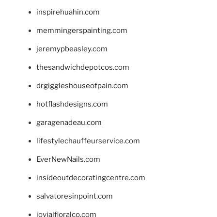
inspirehuahin.com
memmingerspainting.com
jeremypbeasley.com
thesandwichdepotcos.com
drgiggleshouseofpain.com
hotflashdesigns.com
garagenadeau.com
lifestylechauffeurservice.com
EverNewNails.com
insideoutdecoratingcentre.com
salvatoresinpoint.com
jovialfloralco.com