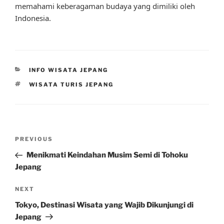
memahami keberagaman budaya yang dimiliki oleh
Indonesia.
CATEGORIES
INFO WISATA JEPANG
TAGS
WISATA TURIS JEPANG
Post
Previous
PREVIOUS
navigation
Post
Menikmati Keindahan Musim Semi di Tohoku
Jepang
Next
NEXT
Post
Tokyo, Destinasi Wisata yang Wajib Dikunjungi di
Jepang