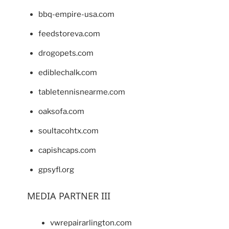
bbq-empire-usa.com
feedstoreva.com
drogopets.com
ediblechalk.com
tabletennisnearme.com
oaksofa.com
soultacohtx.com
capishcaps.com
gpsyfl.org
MEDIA PARTNER III
vwrepairarlington.com