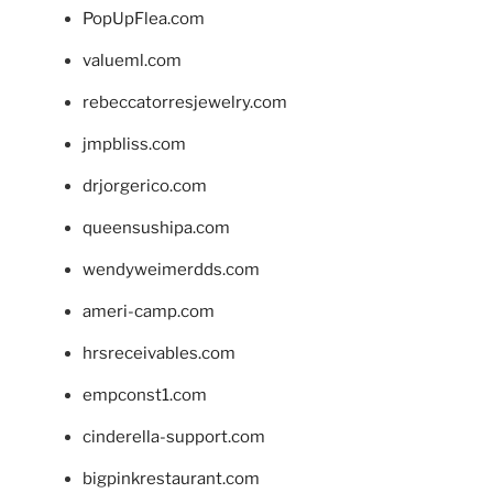
PopUpFlea.com
valueml.com
rebeccatorresjewelry.com
jmpbliss.com
drjorgerico.com
queensushipa.com
wendyweimerdds.com
ameri-camp.com
hrsreceivables.com
empconst1.com
cinderella-support.com
bigpinkrestaurant.com