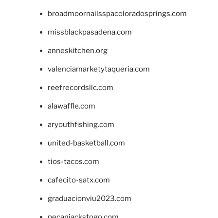
broadmoornailsspacoloradosprings.com
missblackpasadena.com
anneskitchen.org
valenciamarketytaqueria.com
reefrecordsllc.com
alawaffle.com
aryouthfishing.com
united-basketball.com
tios-tacos.com
cafecito-satx.com
graduacionviu2023.com
pecanjackstogo.com