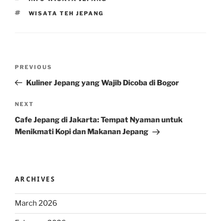
TAGS
WISATA TEH JEPANG
Post
Previous
PREVIOUS
navigation
Post
Kuliner Jepang yang Wajib Dicoba di Bogor
Next
NEXT
Post
Cafe Jepang di Jakarta: Tempat Nyaman untuk
Menikmati Kopi dan Makanan Jepang
ARCHIVES
March 2026