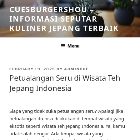
Skip
CUESBURGERSHOU –
to
INFORMASI SEPUTAR
content
KULINER JEPANG TERBAIK
Menu
POSTED
FEBRUARY 19, 2025
BY
ADMINCUE
ON
Petualangan Seru di Wisata Teh
Jepang Indonesia
Siapa yang tidak suka petualangan seru? Apalagi jika
petualangan itu bisa dilakukan di tempat wisata yang
eksotis seperti Wisata Teh Jepang Indonesia. Ya, kamu
tidak salah dengar. Ada tempat wisata yang