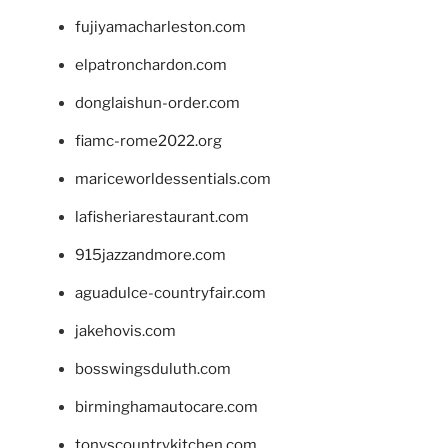
fujiyamacharleston.com
elpatronchardon.com
donglaishun-order.com
fiamc-rome2022.org
mariceworldessentials.com
lafisheriarestaurant.com
915jazzandmore.com
aguadulce-countryfair.com
jakehovis.com
bosswingsduluth.com
birminghamautocare.com
tonyscountrykitchen.com