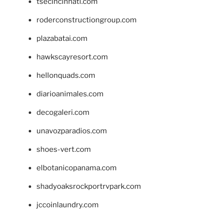
tsecincinnati.com
roderconstructiongroup.com
plazabatai.com
hawkscayresort.com
hellonquads.com
diarioanimales.com
decogaleri.com
unavozparadios.com
shoes-vert.com
elbotanicopanama.com
shadyoaksrockportrvpark.com
jccoinlaundry.com