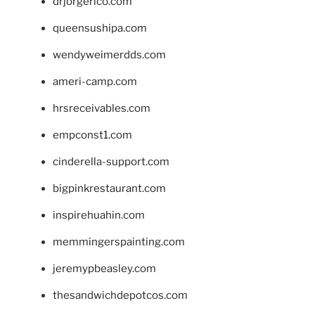
drjorgerico.com
queensushipa.com
wendyweimerdds.com
ameri-camp.com
hrsreceivables.com
empconst1.com
cinderella-support.com
bigpinkrestaurant.com
inspirehuahin.com
memmingerspainting.com
jeremypbeasley.com
thesandwichdepotcos.com