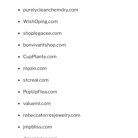
purelycleanchemdry.com
WishOping.com
shoplegacee.com
bonvivantshop.com
CupPlante.com
mpzin.com
stcreal.com
PopUpFlea.com
valueml.com
rebeccatorresjewelry.com
jmpbliss.com