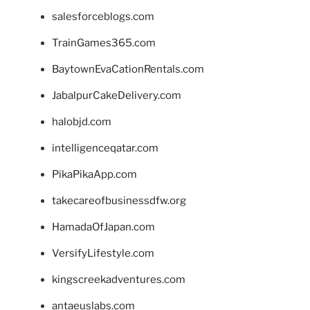
salesforceblogs.com
TrainGames365.com
BaytownEvaCationRentals.com
JabalpurCakeDelivery.com
halobjd.com
intelligenceqatar.com
PikaPikaApp.com
takecareofbusinessdfw.org
HamadaOfJapan.com
VersifyLifestyle.com
kingscreekadventures.com
antaeuslabs.com