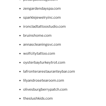
zengardendayspa.com
sparklejewelryinc.com
ironcladtattoostudio.com
bruinshome.com
annascleaningsvc.com
wolfcitytattoo.com
oysterbayturkeytrot.com
lafronterarestauranteybar.com
lilyandrosetearoom.com
olivesburgberrypatch.com
theslushkids.com