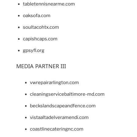
tabletennisnearme.com
oaksofa.com
soultacohtx.com
capishcaps.com
gpsyfl.org
MEDIA PARTNER III
vwrepairarlington.com
cleaningservicebaltimore-md.com
beckslandscapeandfence.com
vistaaltadelveramendi.com
coastlinecateringnc.com