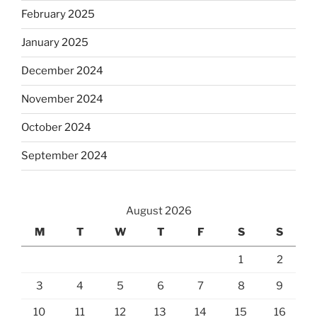
February 2025
January 2025
December 2024
November 2024
October 2024
September 2024
August 2026
M
T
W
T
F
S
S
1
2
3
4
5
6
7
8
9
10
11
12
13
14
15
16