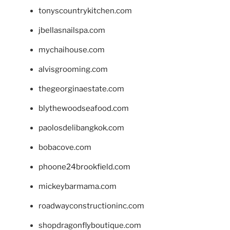
tonyscountrykitchen.com
jbellasnailspa.com
mychaihouse.com
alvisgrooming.com
thegeorginaestate.com
blythewoodseafood.com
paolosdelibangkok.com
bobacove.com
phoone24brookfield.com
mickeybarmama.com
roadwayconstructioninc.com
shopdragonflyboutique.com