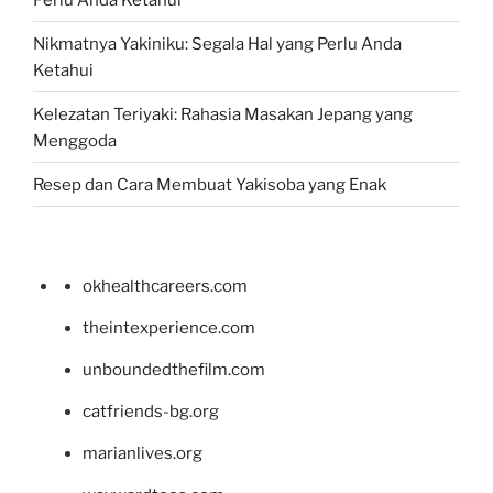
Nikmatnya Yakiniku: Segala Hal yang Perlu Anda
Ketahui
Kelezatan Teriyaki: Rahasia Masakan Jepang yang
Menggoda
Resep dan Cara Membuat Yakisoba yang Enak
okhealthcareers.com
theintexperience.com
unboundedthefilm.com
catfriends-bg.org
marianlives.org