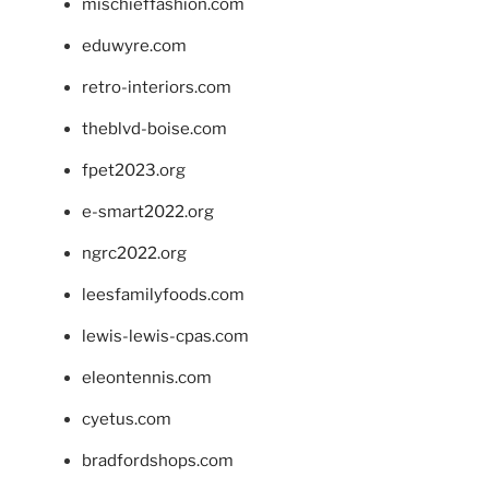
mischieffashion.com
eduwyre.com
retro-interiors.com
theblvd-boise.com
fpet2023.org
e-smart2022.org
ngrc2022.org
leesfamilyfoods.com
lewis-lewis-cpas.com
eleontennis.com
cyetus.com
bradfordshops.com