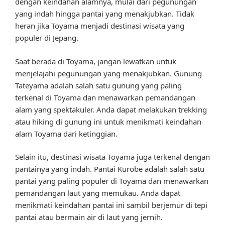
dengan keindahan alamnya, mulai dari pegunungan
yang indah hingga pantai yang menakjubkan. Tidak
heran jika Toyama menjadi destinasi wisata yang
populer di Jepang.
Saat berada di Toyama, jangan lewatkan untuk
menjelajahi pegunungan yang menakjubkan. Gunung
Tateyama adalah salah satu gunung yang paling
terkenal di Toyama dan menawarkan pemandangan
alam yang spektakuler. Anda dapat melakukan trekking
atau hiking di gunung ini untuk menikmati keindahan
alam Toyama dari ketinggian.
Selain itu, destinasi wisata Toyama juga terkenal dengan
pantainya yang indah. Pantai Kurobe adalah salah satu
pantai yang paling populer di Toyama dan menawarkan
pemandangan laut yang memukau. Anda dapat
menikmati keindahan pantai ini sambil berjemur di tepi
pantai atau bermain air di laut yang jernih.