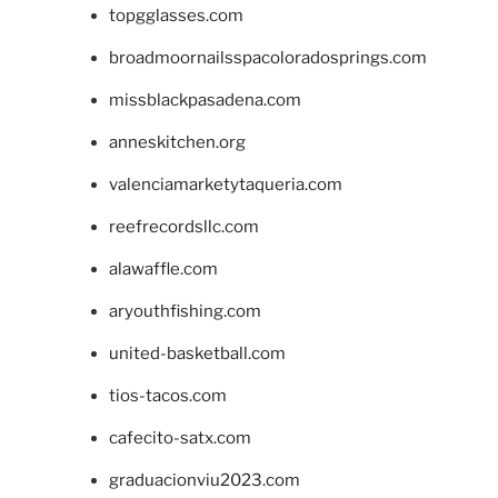
topgglasses.com
broadmoornailsspacoloradosprings.com
missblackpasadena.com
anneskitchen.org
valenciamarketytaqueria.com
reefrecordsllc.com
alawaffle.com
aryouthfishing.com
united-basketball.com
tios-tacos.com
cafecito-satx.com
graduacionviu2023.com