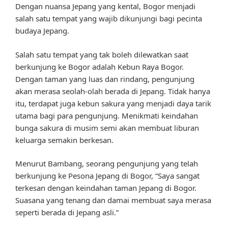
Dengan nuansa Jepang yang kental, Bogor menjadi
salah satu tempat yang wajib dikunjungi bagi pecinta
budaya Jepang.
Salah satu tempat yang tak boleh dilewatkan saat
berkunjung ke Bogor adalah Kebun Raya Bogor.
Dengan taman yang luas dan rindang, pengunjung
akan merasa seolah-olah berada di Jepang. Tidak hanya
itu, terdapat juga kebun sakura yang menjadi daya tarik
utama bagi para pengunjung. Menikmati keindahan
bunga sakura di musim semi akan membuat liburan
keluarga semakin berkesan.
Menurut Bambang, seorang pengunjung yang telah
berkunjung ke Pesona Jepang di Bogor, “Saya sangat
terkesan dengan keindahan taman Jepang di Bogor.
Suasana yang tenang dan damai membuat saya merasa
seperti berada di Jepang asli.”