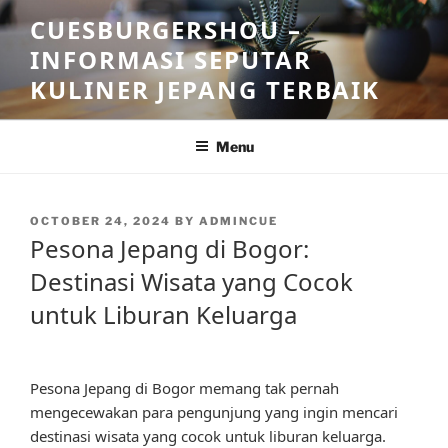
Skip
CUESBURGERSHOU –
to
INFORMASI SEPUTAR
content
KULINER JEPANG TERBAIK
Menu
POSTED
OCTOBER 24, 2024
BY
ADMINCUE
ON
Pesona Jepang di Bogor:
Destinasi Wisata yang Cocok
untuk Liburan Keluarga
Pesona Jepang di Bogor memang tak pernah
mengecewakan para pengunjung yang ingin mencari
destinasi wisata yang cocok untuk liburan keluarga.