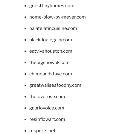
guesttinyhomes.com
home-plow-by-meyer.com
palatelatincuisine.com
blackdoglegacy.com
eatvivahouston.com
thebigshowok.com
chimeandstave.com
greatwallseafoodny.com
theloverose.com
gabriovoice.com
resinflowart.com
p-sports.net