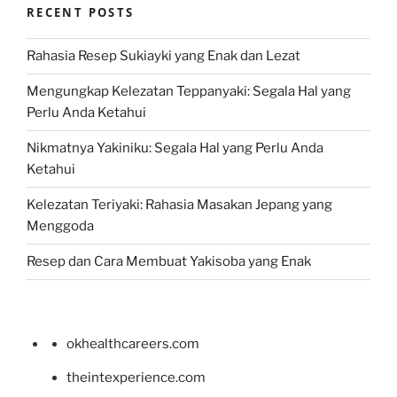
RECENT POSTS
Rahasia Resep Sukiayki yang Enak dan Lezat
Mengungkap Kelezatan Teppanyaki: Segala Hal yang
Perlu Anda Ketahui
Nikmatnya Yakiniku: Segala Hal yang Perlu Anda
Ketahui
Kelezatan Teriyaki: Rahasia Masakan Jepang yang
Menggoda
Resep dan Cara Membuat Yakisoba yang Enak
okhealthcareers.com
theintexperience.com