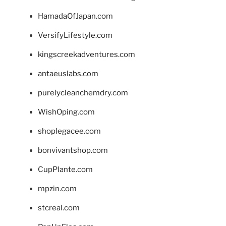
HamadaOfJapan.com
VersifyLifestyle.com
kingscreekadventures.com
antaeuslabs.com
purelycleanchemdry.com
WishOping.com
shoplegacee.com
bonvivantshop.com
CupPlante.com
mpzin.com
stcreal.com