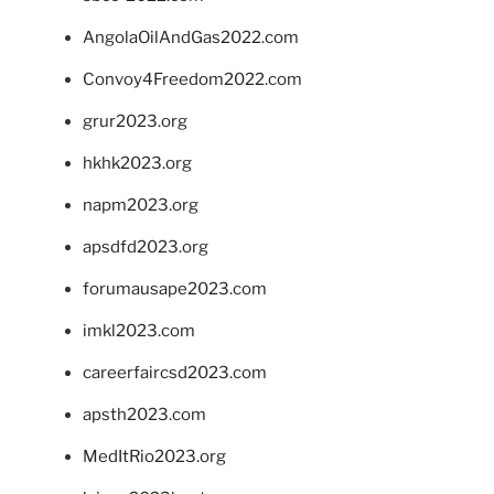
AngolaOilAndGas2022.com
Convoy4Freedom2022.com
grur2023.org
hkhk2023.org
napm2023.org
apsdfd2023.org
forumausape2023.com
imkl2023.com
careerfaircsd2023.com
apsth2023.com
MedItRio2023.org