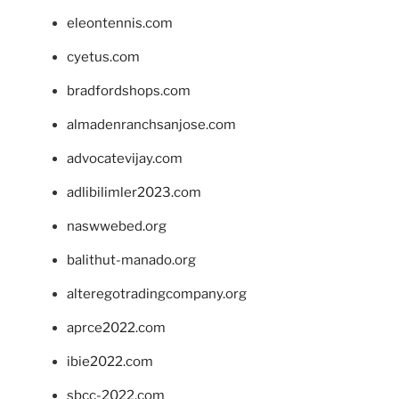
eleontennis.com
cyetus.com
bradfordshops.com
almadenranchsanjose.com
advocatevijay.com
adlibilimler2023.com
naswwebed.org
balithut-manado.org
alteregotradingcompany.org
aprce2022.com
ibie2022.com
sbcc-2022.com