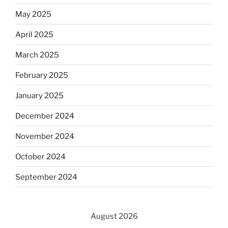
May 2025
April 2025
March 2025
February 2025
January 2025
December 2024
November 2024
October 2024
September 2024
August 2026