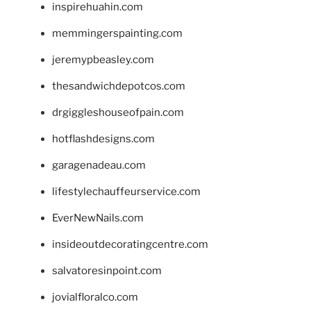
inspirehuahin.com
memmingerspainting.com
jeremypbeasley.com
thesandwichdepotcos.com
drgiggleshouseofpain.com
hotflashdesigns.com
garagenadeau.com
lifestylechauffeurservice.com
EverNewNails.com
insideoutdecoratingcentre.com
salvatoresinpoint.com
jovialfloralco.com