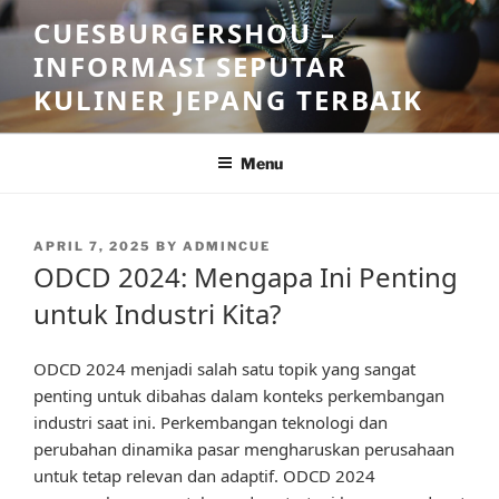
Skip
CUESBURGERSHOU –
to
INFORMASI SEPUTAR
content
KULINER JEPANG TERBAIK
Menu
POSTED
APRIL 7, 2025
BY
ADMINCUE
ON
ODCD 2024: Mengapa Ini Penting
untuk Industri Kita?
ODCD 2024 menjadi salah satu topik yang sangat
penting untuk dibahas dalam konteks perkembangan
industri saat ini. Perkembangan teknologi dan
perubahan dinamika pasar mengharuskan perusahaan
untuk tetap relevan dan adaptif. ODCD 2024