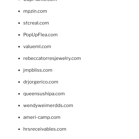
mpzin.com
stcreal.com
PopUpFlea.com
valueml.com
rebeccatorresjewelry.com
jmpbliss.com
drjorgerico.com
queensushipa.com
wendyweimerdds.com
ameri-camp.com
hrsreceivables.com