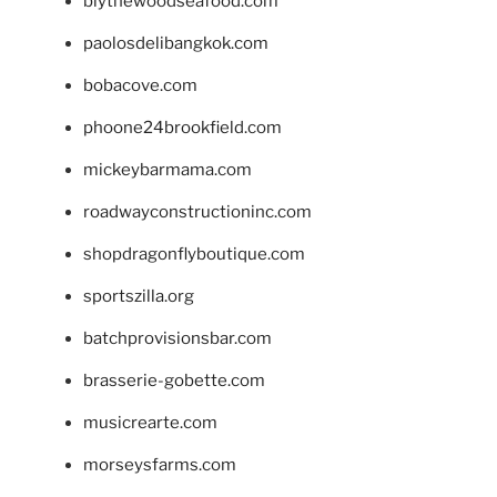
blythewoodseafood.com
paolosdelibangkok.com
bobacove.com
phoone24brookfield.com
mickeybarmama.com
roadwayconstructioninc.com
shopdragonflyboutique.com
sportszilla.org
batchprovisionsbar.com
brasserie-gobette.com
musicrearte.com
morseysfarms.com