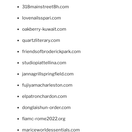
318mainstreet8h.com
lovenailsspari.com
oakberry-kuwait.com
quartzliterary.com
friendsofbroderickpark.com
studiopiattellina.com
jannagrillspringfield.com
fujiyamacharleston.com
elpatronchardon.com
donglaishun-order.com
fiamc-rome2022.org
mariceworldessentials.com