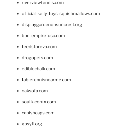
riverviewtennis.com
official-kelly-toys-squishmallows.com
displaygardenonsuncrest.org
bbq-empire-usa.com
feedstoreva.com
drogopets.com
ediblechalk.com
tabletennisnearme.com
oaksofa.com
soultacohtx.com
capishcaps.com
gpsyfl.org