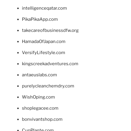
intelligenceqatar.com
PikaPikaApp.com
takecareofbusinessdfw.org
HamadaOfJapan.com
VersifyLifestyle.com
kingscreekadventures.com
antaeuslabs.com
purelycleanchemdry.com
WishOping.com
shoplegacee.com
bonvivantshop.com
CupPlante.com