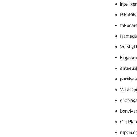
intellig
PikaPik
takecar
Hamada
VersifyL
kingscr
antaeus
purelyc
WishOp
shopleg
bonviva
CupPlan
mpzin.c