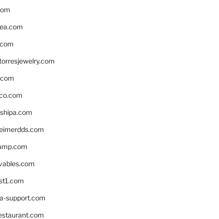
com
ea.com
.com
torresjewelry.com
s.com
ico.com
shipa.com
eimerdds.com
camp.com
ivables.com
st1.com
la-support.com
estaurant.com