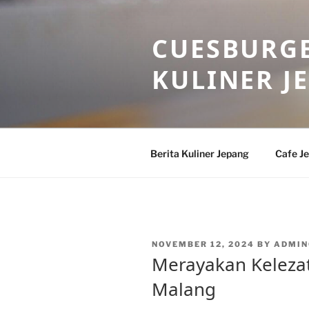
Skip
to
CUESBURGE
content
KULINER J
Berita Kuliner Jepang
Cafe J
POSTED
NOVEMBER 12, 2024
BY
ADMIN
ON
Merayakan Kelezat
Malang