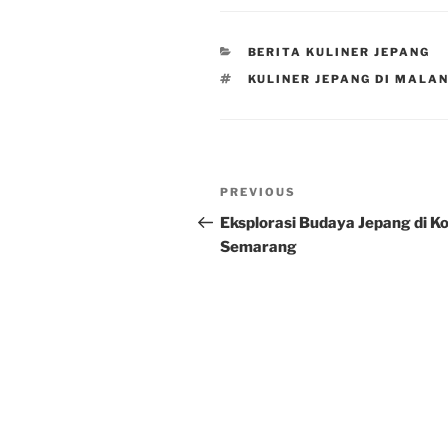
CATEGORIES
BERITA KULINER JEPANG
TAGS
KULINER JEPANG DI MALA
Post
Previous
PREVIOUS
navigation
Post
Eksplorasi Budaya Jepang di K
Semarang