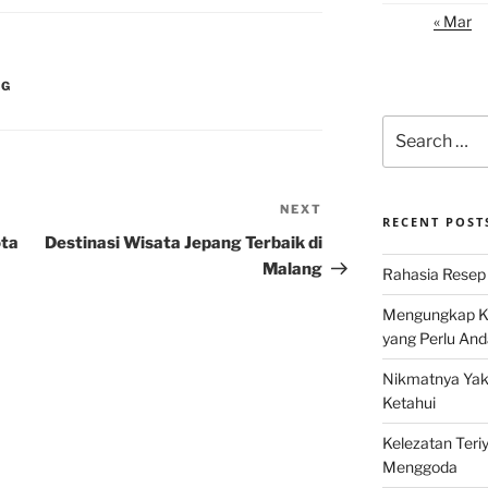
« Mar
NG
Search
for:
NEXT
Next
RECENT POST
Post
ota
Destinasi Wisata Jepang Terbaik di
Malang
Rahasia Resep 
Mengungkap Ke
yang Perlu And
Nikmatnya Yaki
Ketahui
Kelezatan Teri
Menggoda