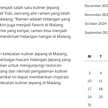
December 20
enjadi salah satu kuliner Jepang
ef Yuki, seorang ahli ramen yang telah
November 20
Malang, “Ramen adalah hidangan yang
October 2024
ini juga menjadi favorit di Malang.
mie yang kenyal, ramen bisa menjadi
September 20
 menikmati hidangan hangat di Malang
n kelezatan kuliner Jepang di Malang,
M
T
berbagai macam hidangan Jepang yang
astikan untuk mengunjungi restoran-
alang dan nikmati pengalaman kuliner
3
4
rtikel ini dapat memberikan inspirasi
10
11
lezatan kuliner Jepang di Malang.
17
18
24
25
31