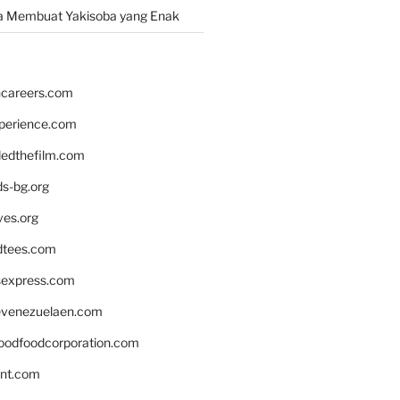
a Membuat Yakisoba yang Enak
hcareers.com
xperience.com
edthefilm.com
ds-bg.org
ves.org
tees.com
rsexpress.com
venezuelaen.com
oodfoodcorporation.com
nnt.com