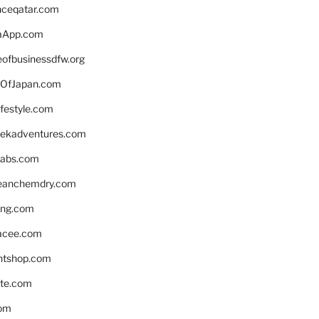
enceqatar.com
aApp.com
eofbusinessdfw.org
OfJapan.com
ifestyle.com
eekadventures.com
labs.com
leanchemdry.com
ing.com
acee.com
ntshop.com
te.com
om