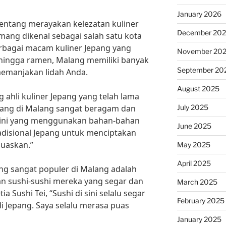
January 2026
tentang merayakan kelezatan kuliner
December 20
ang dikenal sebagai salah satu kota
erbagai macam kuliner Jepang yang
November 20
i hingga ramen, Malang memiliki banyak
September 20
memanjakan lidah Anda.
August 2025
 ahli kuliner Jepang yang telah lama
July 2025
Jepang di Malang sangat beragam dan
i sini yang menggunakan bahan-bahan
June 2025
adisional Jepang untuk menciptakan
uaskan.”
May 2025
April 2025
ang sangat populer di Malang adalah
gan sushi-sushi mereka yang segar dan
March 2025
a Sushi Tei, “Sushi di sini selalu segar
February 2025
di Jepang. Saya selalu merasa puas
January 2025