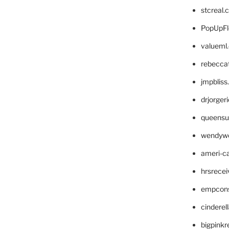
stcreal.
PopUpFl
valueml
rebecca
jmpblis
drjorger
queensu
wendyw
ameri-
hrsrece
empcon
cinderel
bigpinkr