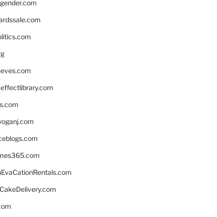
gender.com
ardssale.com
litics.com
rg
neves.com
ffectlibrary.com
ns.com
yoganj.com
rceblogs.com
ames365.com
EvaCationRentals.com
rCakeDelivery.com
.com