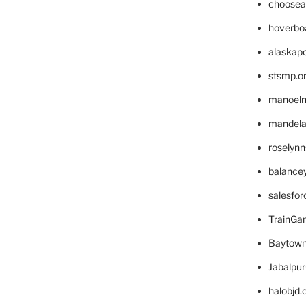
choosea
hoverbo
alaskapo
stsmp.o
manoel
mandelae
roselyn
balance
salesfo
TrainG
Baytown
Jabalpu
halobjd