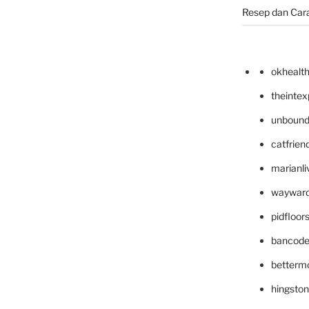
Resep dan Car
okhealt
theinte
unbound
catfrien
marianli
wayward
pidfloo
bancode
betterm
hingsto