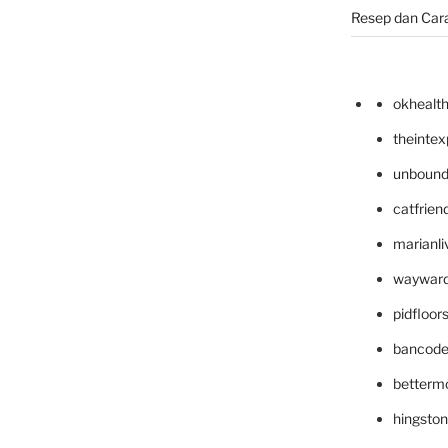
Resep dan Car
okhealt
theinte
unbound
catfrien
marianli
wayward
pidfloo
bancode
betterm
hingsto