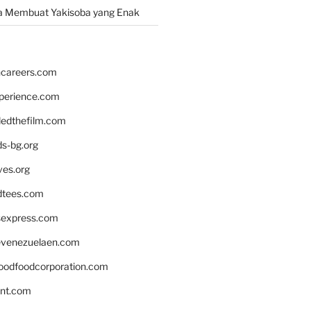
a Membuat Yakisoba yang Enak
hcareers.com
xperience.com
edthefilm.com
ds-bg.org
ves.org
tees.com
rsexpress.com
venezuelaen.com
oodfoodcorporation.com
nnt.com