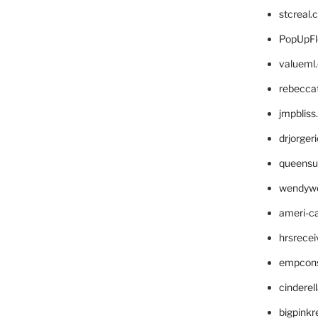
stcreal.
PopUpFl
valueml
rebecca
jmpblis
drjorger
queensu
wendyw
ameri-
hrsrece
empcon
cinderel
bigpinkr