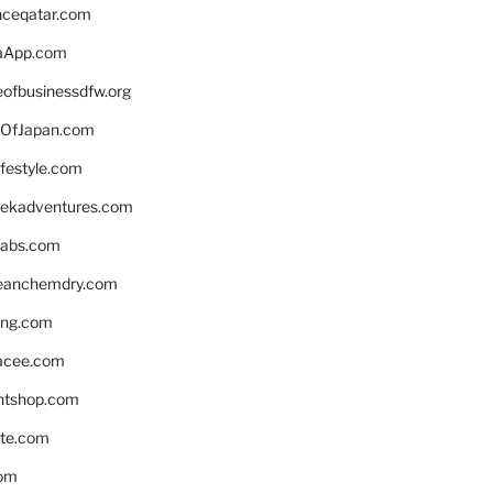
enceqatar.com
aApp.com
eofbusinessdfw.org
OfJapan.com
ifestyle.com
eekadventures.com
labs.com
leanchemdry.com
ing.com
acee.com
ntshop.com
te.com
om