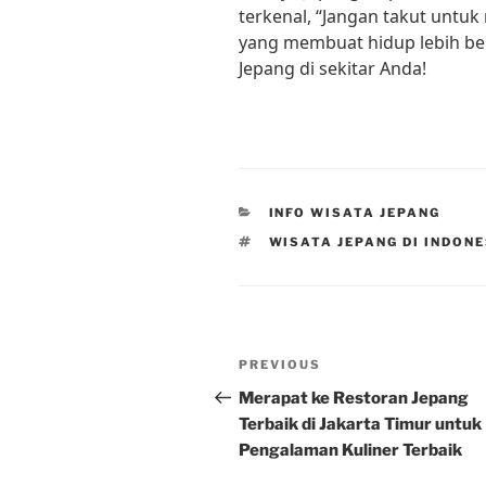
terkenal, “Jangan takut untuk
yang membuat hidup lebih be
Jepang di sekitar Anda!
CATEGORIES
INFO WISATA JEPANG
TAGS
WISATA JEPANG DI INDON
Post
Previous
PREVIOUS
navigation
Post
Merapat ke Restoran Jepang
Terbaik di Jakarta Timur untuk
Pengalaman Kuliner Terbaik