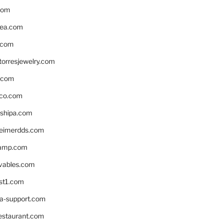
com
ea.com
.com
torresjewelry.com
s.com
ico.com
shipa.com
eimerdds.com
camp.com
ivables.com
st1.com
la-support.com
estaurant.com