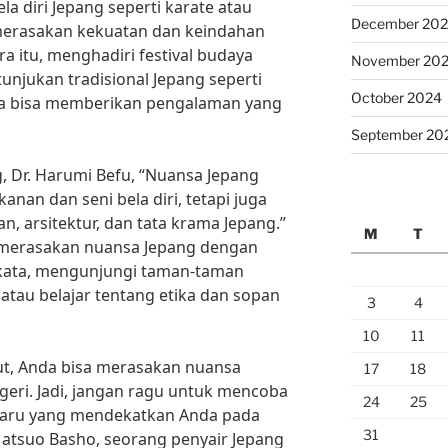
la diri Jepang seperti karate atau
December 20
merasakan kekuatan dan keindahan
ra itu, menghadiri festival budaya
November 20
unjukan tradisional Jepang seperti
October 2024
ga bisa memberikan pengalaman yang
September 20
 Dr. Harumi Befu, “Nuansa Jepang
anan dan seni bela diri, tetapi juga
n, arsitektur, dan tata krama Jepang.”
M
T
a merasakan nuansa Jepang dengan
ata, mengunjungi taman-taman
atau belajar tentang etika dan sopan
3
4
10
11
ut, Anda bisa merasakan nuansa
17
18
geri. Jadi, jangan ragu untuk mencoba
24
25
aru yang mendekatkan Anda pada
31
Matsuo Basho, seorang penyair Jepang