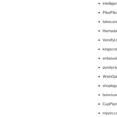
intellig
PikaPik
takecar
Hamada
VersifyL
kingscr
antaeus
purelyc
WishOp
shopleg
bonviva
CupPlan
mpzin.c