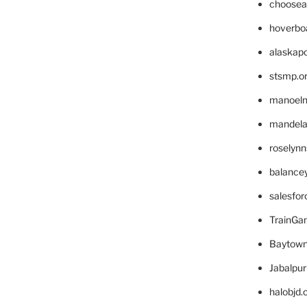
choosea
hoverbo
alaskapo
stsmp.o
manoel
mandelae
roselyn
balance
salesfo
TrainG
Baytown
Jabalpu
halobjd