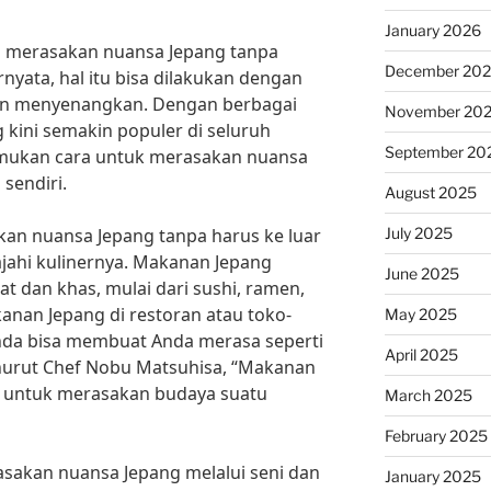
January 2026
n merasakan nuansa Jepang tanpa
December 20
rnyata, hal itu bisa dilakukan dengan
an menyenangkan. Dengan berbagai
November 20
kini semakin populer di seluruh
September 20
nemukan cara untuk merasakan nuansa
 sendiri.
August 2025
July 2025
kan nuansa Jepang tanpa harus ke luar
jahi kulinernya. Makanan Jepang
June 2025
at dan khas, mulai dari sushi, ramen,
nan Jepang di restoran atau toko-
May 2025
Anda bisa membuat Anda merasa seperti
April 2025
nurut Chef Nobu Matsuhisa, “Makanan
ik untuk merasakan budaya suatu
March 2025
February 2025
rasakan nuansa Jepang melalui seni dan
January 2025