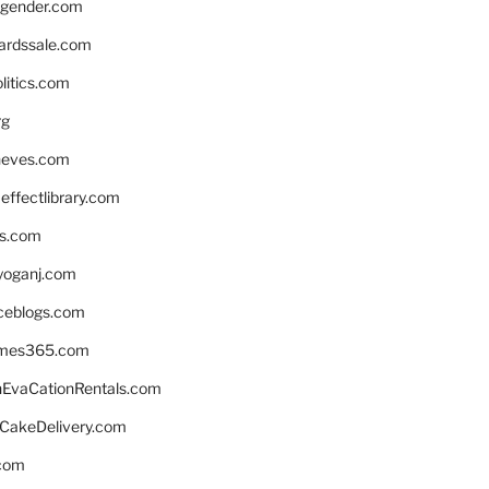
gender.com
ardssale.com
litics.com
rg
neves.com
ffectlibrary.com
ns.com
yoganj.com
rceblogs.com
ames365.com
EvaCationRentals.com
rCakeDelivery.com
.com