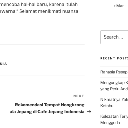
 mencoba hal-hal baru, karena itulah
« Mar
rwarna.” Selamat menikmati nuansa
Search
for:
RECENT POST
ESIA
Rahasia Resep 
Mengungkap Ke
yang Perlu And
NEXT
Next
Nikmatnya Yaki
Post
Rekomendasi Tempat Nongkrong
Ketahui
ala Jepang di Cafe Jepang Indonesia
Kelezatan Teri
Menggoda