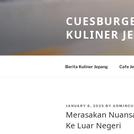
Skip
to
CUESBURGE
content
KULINER J
Berita Kuliner Jepang
Cafe J
POSTED
JANUARY 8, 2025
BY
ADMINCU
ON
Merasakan Nuansa
Ke Luar Negeri