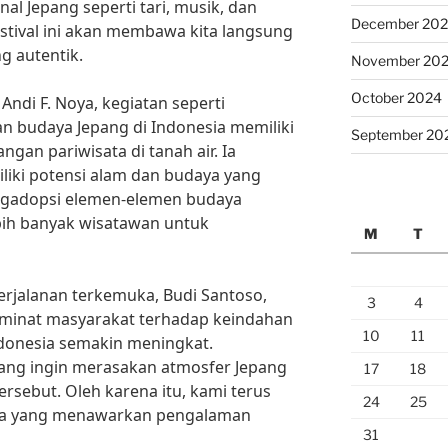
al Jepang seperti tari, musik, dan
December 20
stival ini akan membawa kita langsung
g autentik.
November 20
October 2024
Andi F. Noya, kegiatan seperti
n budaya Jepang di Indonesia memiliki
September 20
gan pariwisata di tanah air. Ia
liki potensi alam dan budaya yang
ngadopsi elemen-elemen budaya
ebih banyak wisatawan untuk
M
T
erjalanan terkemuka, Budi Santoso,
3
4
inat masyarakat terhadap keindahan
10
11
ndonesia semakin meningkat.
ang ingin merasakan atmosfer Jepang
17
18
ersebut. Oleh karena itu, kami terus
24
25
a yang menawarkan pengalaman
31