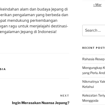
« Mar
keindahan alam dan budaya Jepang di
erikan pengalaman yang berbeda dan
dapat mendukung perkembangan
jangan ragu untuk menjelajahi destinasi-
Search
engalaman Jepang di Indonesia!
for:
RECENT POST
Rahasia Resep 
Mengungkap Ke
ESIA
yang Perlu And
Nikmatnya Yaki
Ketahui
Kelezatan Teri
NEXT
Next
Menggoda
Post
Ingin Merasakan Nuansa Jepang?