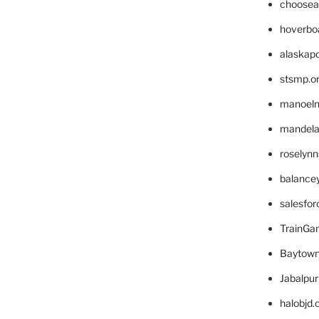
choosea
hoverbo
alaskapo
stsmp.o
manoel
mandelae
roselyn
balance
salesfo
TrainG
Baytown
Jabalpu
halobjd