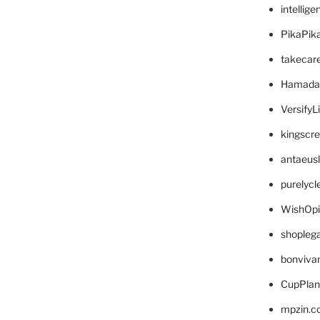
intellig
PikaPik
takecar
Hamada
VersifyL
kingscr
antaeus
purelyc
WishOp
shopleg
bonviva
CupPlan
mpzin.c