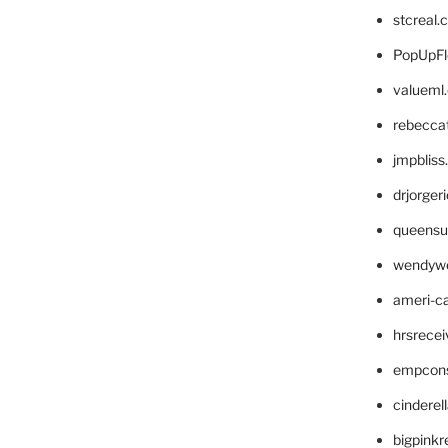
stcreal.
PopUpFl
valueml
rebecca
jmpblis
drjorger
queensu
wendyw
ameri-
hrsrece
empcon
cinderel
bigpinkr