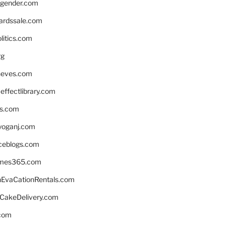
gender.com
ardssale.com
litics.com
rg
neves.com
ffectlibrary.com
ns.com
yoganj.com
rceblogs.com
ames365.com
EvaCationRentals.com
rCakeDelivery.com
.com