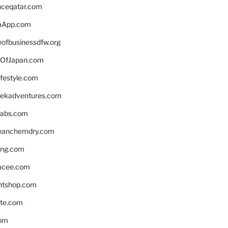
enceqatar.com
aApp.com
eofbusinessdfw.org
OfJapan.com
ifestyle.com
eekadventures.com
labs.com
leanchemdry.com
ing.com
acee.com
ntshop.com
te.com
om