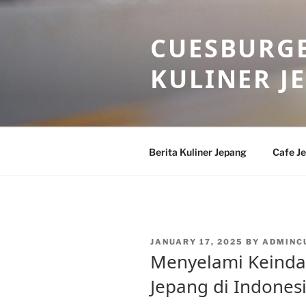
Skip
to
CUESBURGE
content
KULINER J
Berita Kuliner Jepang
Cafe J
POSTED
JANUARY 17, 2025
BY
ADMINC
ON
Menyelami Keinda
Jepang di Indones