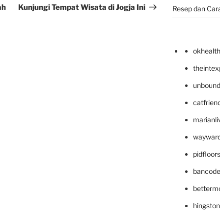
ah
Kunjungi Tempat Wisata di Jogja Ini
Resep dan Car
okhealt
theinte
unbound
catfrien
marianli
wayward
pidfloo
bancode
betterm
hingsto