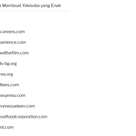
a Membuat Yakisoba yang Enak
hcareers.com
xperience.com
edthefilm.com
ds-bg.org
ves.org
tees.com
rsexpress.com
venezuelaen.com
oodfoodcorporation.com
nnt.com