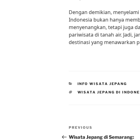
Dengan demikian, menyelami 
Indonesia bukan hanya memb
menyenangkan, tetapi juga 
pariwisata di tanah air. Jadi, 
destinasi yang menawarkan p
CATEGORIES
INFO WISATA JEPANG
TAGS
WISATA JEPANG DI INDON
Post
Previous
PREVIOUS
navigation
Post
Wisata Jepang di Semarang: