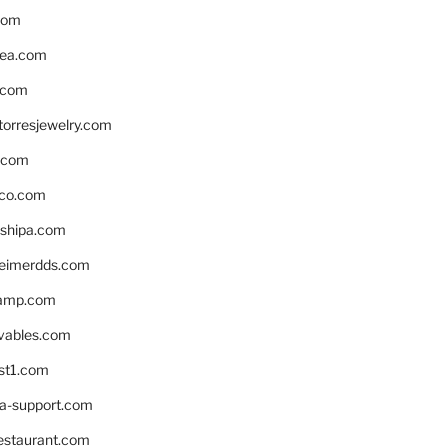
com
ea.com
.com
torresjewelry.com
s.com
ico.com
shipa.com
eimerdds.com
camp.com
ivables.com
st1.com
la-support.com
estaurant.com