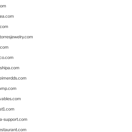
com
ea.com
.com
torresjewelry.com
s.com
ico.com
shipa.com
eimerdds.com
camp.com
ivables.com
st1.com
la-support.com
estaurant.com