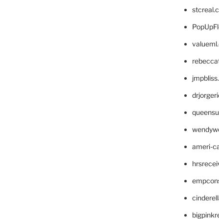
stcreal.
PopUpFl
valueml
rebecca
jmpblis
drjorger
queensu
wendyw
ameri-
hrsrece
empcon
cinderel
bigpinkr