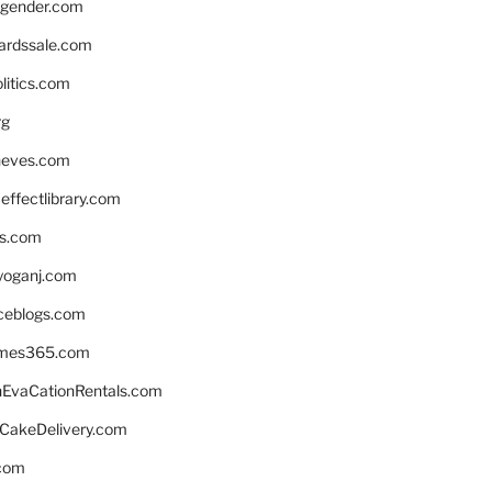
gender.com
ardssale.com
litics.com
rg
neves.com
ffectlibrary.com
ns.com
yoganj.com
rceblogs.com
ames365.com
EvaCationRentals.com
rCakeDelivery.com
.com