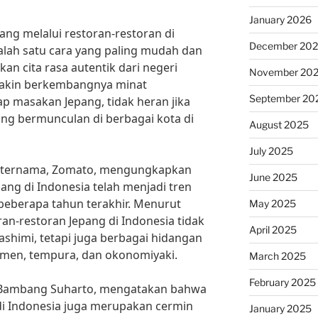
January 2026
ang melalui restoran-restoran di
December 20
lah satu cara yang paling mudah dan
 cita rasa autentik dari negeri
November 20
makin berkembangnya minat
September 20
p masakan Jepang, tidak heran jika
ng bermunculan di berbagai kota di
August 2025
July 2025
ner ternama, Zomato, mengungkapkan
June 2025
ang di Indonesia telah menjadi tren
beberapa tahun terakhir. Menurut
May 2025
oran-restoran Jepang di Indonesia tidak
April 2025
ashimi, tetapi juga berbagai hidangan
ramen, tempura, dan okonomiyaki.
March 2025
February 2025
, Bambang Suharto, mengatakan bahwa
di Indonesia juga merupakan cermin
January 2025