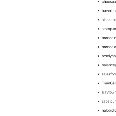
choosea
hoverbo
alaskapo
stsmp.o
manoel
mandelae
roselyn
balance
salesfo
TrainG
Baytown
Jabalpu
halobjd