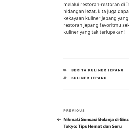
melalui restoran-restoran di 
hidangan lezat, kita juga da
kekayaan kuliner Jepang yang
restoran Jepang favoritmu s
kuliner yang tak terlupakan!
CATEGORIES
BERITA KULINER JEPANG
TAGS
KULINER JEPANG
Post
Previous
PREVIOUS
navigation
Post
Nikmati Sensasi Belanja di Ginz
Tokyo: Tips Hemat dan Seru