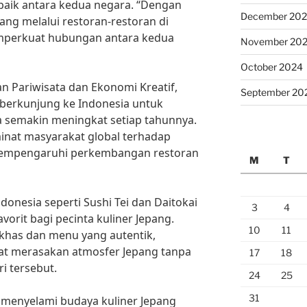
 baik antara kedua negara. “Dengan
December 20
ang melalui restoran-restoran di
memperkuat hubungan antara kedua
November 20
October 2024
n Pariwisata dan Ekonomi Kreatif,
September 20
 berkunjung ke Indonesia untuk
a semakin meningkat setiap tahunnya.
inat masyarakat global terhadap
mempengaruhi perkembangan restoran
M
T
donesia seperti Sushi Tei dan Daitokai
3
4
avorit bagi pecinta kuliner Jepang.
10
11
khas dan menu yang autentik,
at merasakan atmosfer Jepang tanpa
17
18
i tersebut.
24
25
31
k menyelami budaya kuliner Jepang