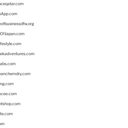
enceqatar.com
aApp.com
eofbusinessdfw.org
OfJapan.com
ifestyle.com
eekadventures.com
labs.com
leanchemdry.com
ing.com
acee.com
ntshop.com
te.com
om