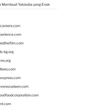
a Membuat Yakisoba yang Enak
hcareers.com
xperience.com
edthefilm.com
ds-bg.org
ves.org
tees.com
rsexpress.com
venezuelaen.com
oodfoodcorporation.com
nnt.com