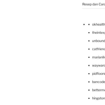
Resep dan Car
okhealt
theinte
unbound
catfrien
marianli
wayward
pidfloo
bancode
betterm
hingsto