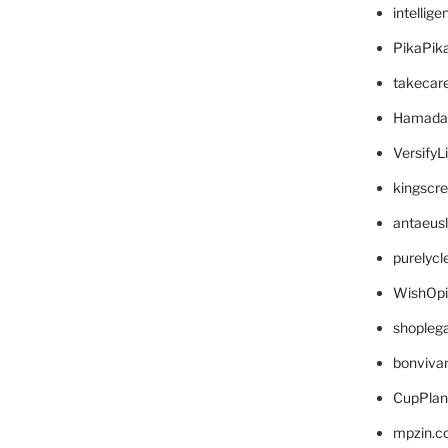
intellig
PikaPik
takecar
Hamada
VersifyL
kingscr
antaeus
purelyc
WishOp
shopleg
bonviva
CupPlan
mpzin.c