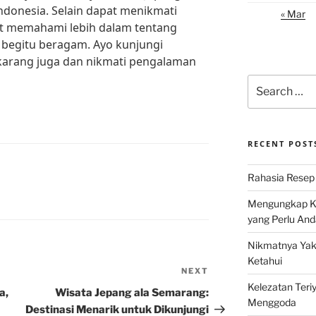
Indonesia. Selain dapat menikmati
« Mar
pat memahami lebih dalam tentang
 begitu beragam. Ayo kunjungi
ekarang juga dan nikmati pengalaman
Search
for:
RECENT POST
Rahasia Resep 
Mengungkap Ke
yang Perlu And
Nikmatnya Yaki
Ketahui
NEXT
Next
Kelezatan Teri
Post
a,
Wisata Jepang ala Semarang:
Menggoda
Destinasi Menarik untuk Dikunjungi