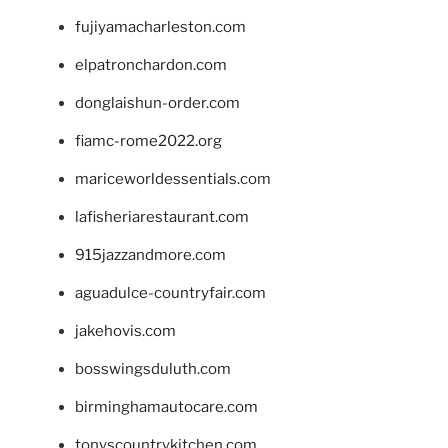
fujiyamacharleston.com
elpatronchardon.com
donglaishun-order.com
fiamc-rome2022.org
mariceworldessentials.com
lafisheriarestaurant.com
915jazzandmore.com
aguadulce-countryfair.com
jakehovis.com
bosswingsduluth.com
birminghamautocare.com
tonyscountrykitchen.com