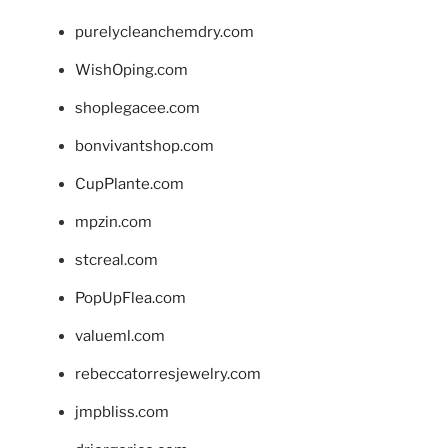
purelycleanchemdry.com
WishOping.com
shoplegacee.com
bonvivantshop.com
CupPlante.com
mpzin.com
stcreal.com
PopUpFlea.com
valueml.com
rebeccatorresjewelry.com
jmpbliss.com