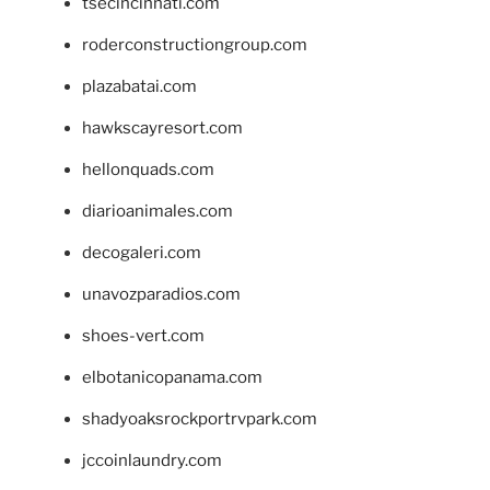
tsecincinnati.com
roderconstructiongroup.com
plazabatai.com
hawkscayresort.com
hellonquads.com
diarioanimales.com
decogaleri.com
unavozparadios.com
shoes-vert.com
elbotanicopanama.com
shadyoaksrockportrvpark.com
jccoinlaundry.com