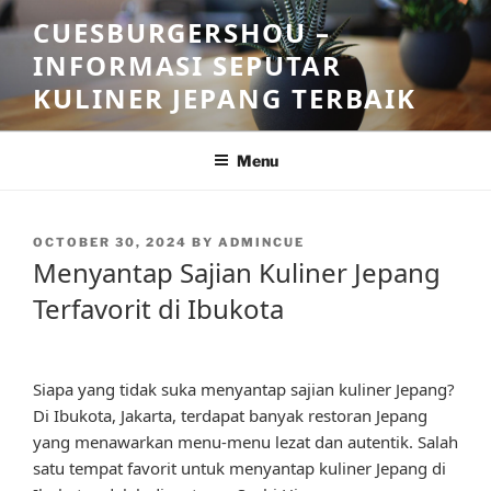
Skip
CUESBURGERSHOU –
to
INFORMASI SEPUTAR
content
KULINER JEPANG TERBAIK
Menu
POSTED
OCTOBER 30, 2024
BY
ADMINCUE
ON
Menyantap Sajian Kuliner Jepang
Terfavorit di Ibukota
Siapa yang tidak suka menyantap sajian kuliner Jepang?
Di Ibukota, Jakarta, terdapat banyak restoran Jepang
yang menawarkan menu-menu lezat dan autentik. Salah
satu tempat favorit untuk menyantap kuliner Jepang di