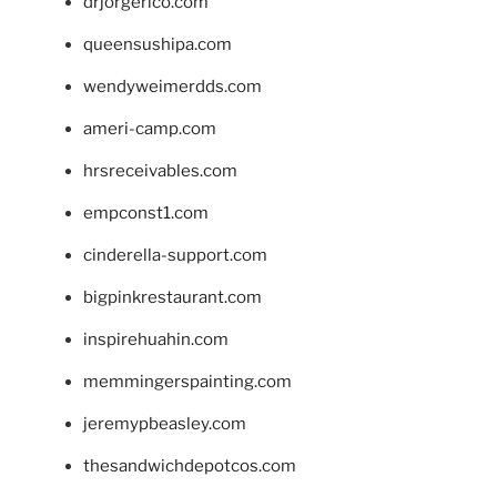
drjorgerico.com
queensushipa.com
wendyweimerdds.com
ameri-camp.com
hrsreceivables.com
empconst1.com
cinderella-support.com
bigpinkrestaurant.com
inspirehuahin.com
memmingerspainting.com
jeremypbeasley.com
thesandwichdepotcos.com