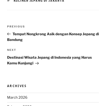
TAGS
KULINER JEPANG DI JAKARTA
Post
Previous
PREVIOUS
navigation
Post
Tempat Nongkrong Asik dengan Konsep Jepang di
Bandung
Next
NEXT
Post
Destinasi Wisata Jepang di Indonesia yang Harus
Kamu Kunjungi
ARCHIVES
March 2026