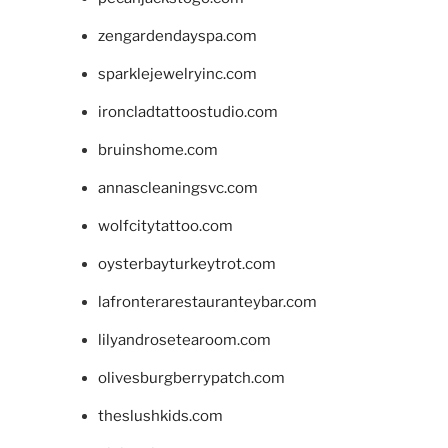
zengardendayspa.com
sparklejewelryinc.com
ironcladtattoostudio.com
bruinshome.com
annascleaningsvc.com
wolfcitytattoo.com
oysterbayturkeytrot.com
lafronterarestauranteybar.com
lilyandrosetearoom.com
olivesburgberrypatch.com
theslushkids.com