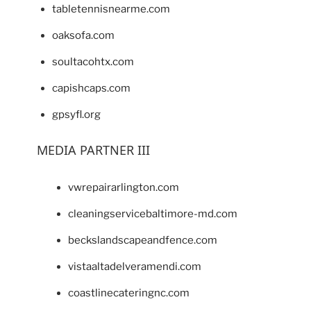
tabletennisnearme.com
oaksofa.com
soultacohtx.com
capishcaps.com
gpsyfl.org
MEDIA PARTNER III
vwrepairarlington.com
cleaningservicebaltimore-md.com
beckslandscapeandfence.com
vistaaltadelveramendi.com
coastlinecateringnc.com