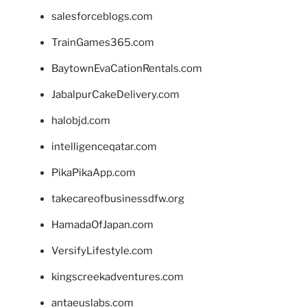
salesforceblogs.com
TrainGames365.com
BaytownEvaCationRentals.com
JabalpurCakeDelivery.com
halobjd.com
intelligenceqatar.com
PikaPikaApp.com
takecareofbusinessdfw.org
HamadaOfJapan.com
VersifyLifestyle.com
kingscreekadventures.com
antaeuslabs.com