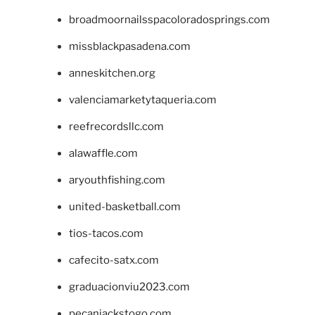
broadmoornailsspacoloradosprings.com
missblackpasadena.com
anneskitchen.org
valenciamarketytaqueria.com
reefrecordsllc.com
alawaffle.com
aryouthfishing.com
united-basketball.com
tios-tacos.com
cafecito-satx.com
graduacionviu2023.com
pecanjackstogo.com