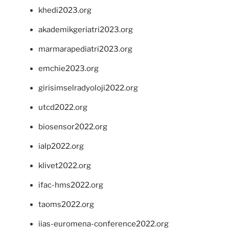
khedi2023.org
akademikgeriatri2023.org
marmarapediatri2023.org
emchie2023.org
girisimselradyoloji2022.org
utcd2022.org
biosensor2022.org
ialp2022.org
klivet2022.org
ifac-hms2022.org
taoms2022.org
iias-euromena-conference2022.org