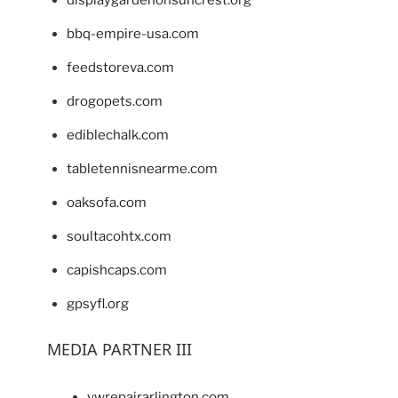
displaygardenonsuncrest.org
bbq-empire-usa.com
feedstoreva.com
drogopets.com
ediblechalk.com
tabletennisnearme.com
oaksofa.com
soultacohtx.com
capishcaps.com
gpsyfl.org
MEDIA PARTNER III
vwrepairarlington.com