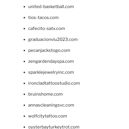
united-basketball.com
tios-tacos.com
cafecito-satx.com
graduacionviu2023.com
pecanjackstogo.com
zengardendayspa.com
sparklejewelryinc.com
ironcladtattoostudio.com
bruinshome.com
annascleaningsvc.com
wolfcitytattoo.com
oysterbayturkeytrot.com