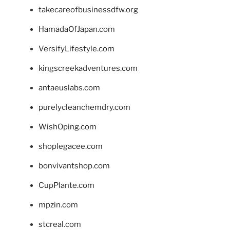
takecareofbusinessdfw.org
HamadaOfJapan.com
VersifyLifestyle.com
kingscreekadventures.com
antaeuslabs.com
purelycleanchemdry.com
WishOping.com
shoplegacee.com
bonvivantshop.com
CupPlante.com
mpzin.com
stcreal.com