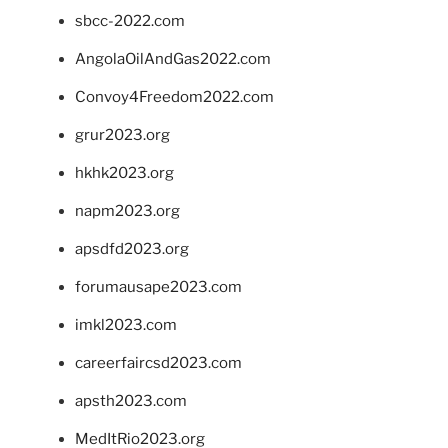
sbcc-2022.com
AngolaOilAndGas2022.com
Convoy4Freedom2022.com
grur2023.org
hkhk2023.org
napm2023.org
apsdfd2023.org
forumausape2023.com
imkl2023.com
careerfaircsd2023.com
apsth2023.com
MedItRio2023.org