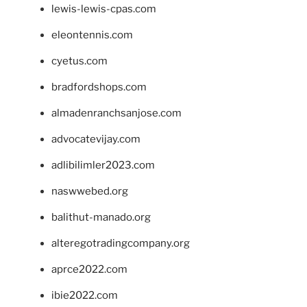
lewis-lewis-cpas.com
eleontennis.com
cyetus.com
bradfordshops.com
almadenranchsanjose.com
advocatevijay.com
adlibilimler2023.com
naswwebed.org
balithut-manado.org
alteregotradingcompany.org
aprce2022.com
ibie2022.com