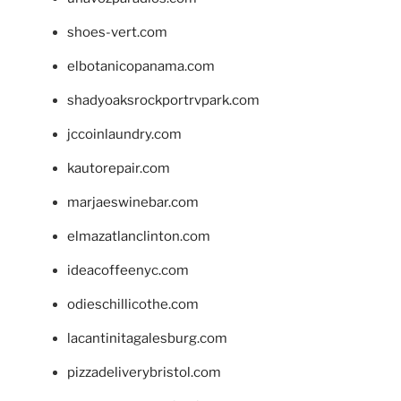
shoes-vert.com
elbotanicopanama.com
shadyoaksrockportrvpark.com
jccoinlaundry.com
kautorepair.com
marjaeswinebar.com
elmazatlanclinton.com
ideacoffeenyc.com
odieschillicothe.com
lacantinitagalesburg.com
pizzadeliverybristol.com