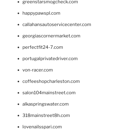
greenstarsmogcheck.com
happypawspl.com
callahansautoservicecenter.com
georgiascornermarket.com
perfectfit24-7.com
portugalprivatedriver.com
von-racer.com
coffeeshopcharleston.com
salon104mainstreet.com
alkaspringswater.com
318mainstreet8h.com
lovenailsspari.com