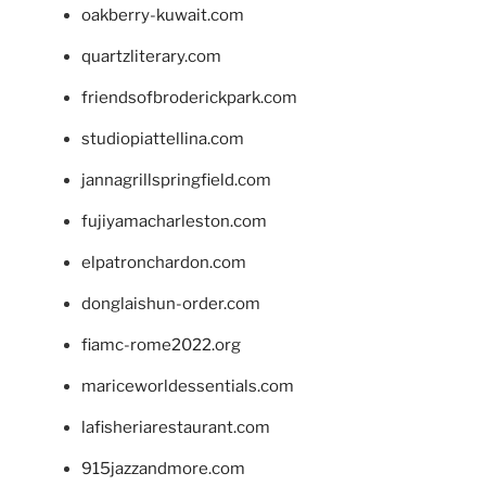
oakberry-kuwait.com
quartzliterary.com
friendsofbroderickpark.com
studiopiattellina.com
jannagrillspringfield.com
fujiyamacharleston.com
elpatronchardon.com
donglaishun-order.com
fiamc-rome2022.org
mariceworldessentials.com
lafisheriarestaurant.com
915jazzandmore.com