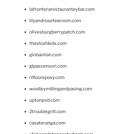
lafronterarestauranteybar.com
lilyandrosetearoom.com
olivesburgberrypatch.com
theslushkids.com
giobastian.com
glpascensori.com
rifloorepoxy.com
woolleymillingandpaving.com
uptonpvd.com
2troublegrill.com
casateranga.com