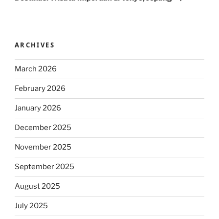
ARCHIVES
March 2026
February 2026
January 2026
December 2025
November 2025
September 2025
August 2025
July 2025