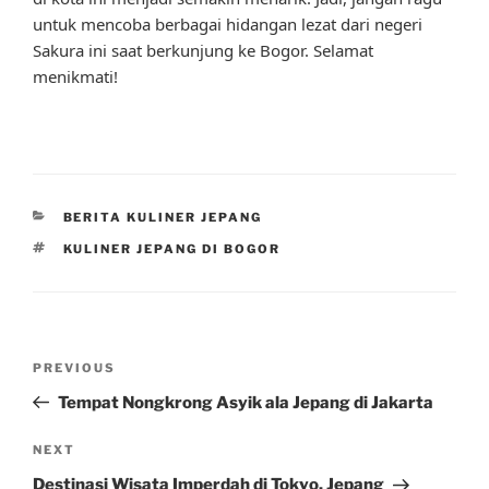
untuk mencoba berbagai hidangan lezat dari negeri
Sakura ini saat berkunjung ke Bogor. Selamat
menikmati!
CATEGORIES
BERITA KULINER JEPANG
TAGS
KULINER JEPANG DI BOGOR
Post
Previous
PREVIOUS
navigation
Post
Tempat Nongkrong Asyik ala Jepang di Jakarta
Next
NEXT
Post
Destinasi Wisata Imperdah di Tokyo, Jepang