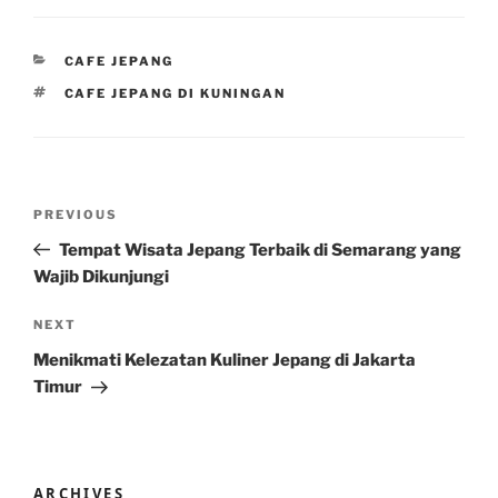
CATEGORIES
CAFE JEPANG
TAGS
CAFE JEPANG DI KUNINGAN
Post
Previous
PREVIOUS
navigation
Post
Tempat Wisata Jepang Terbaik di Semarang yang
Wajib Dikunjungi
Next
NEXT
Post
Menikmati Kelezatan Kuliner Jepang di Jakarta
Timur
ARCHIVES