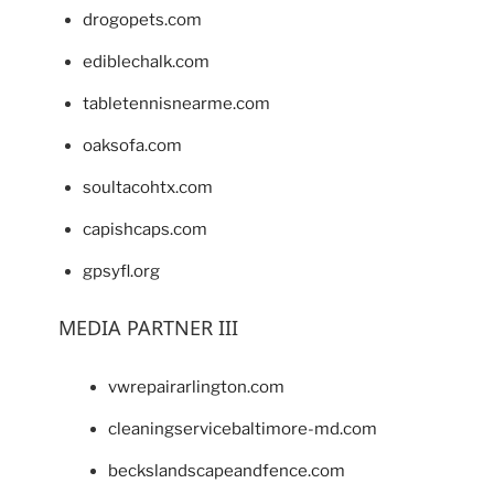
drogopets.com
ediblechalk.com
tabletennisnearme.com
oaksofa.com
soultacohtx.com
capishcaps.com
gpsyfl.org
MEDIA PARTNER III
vwrepairarlington.com
cleaningservicebaltimore-md.com
beckslandscapeandfence.com