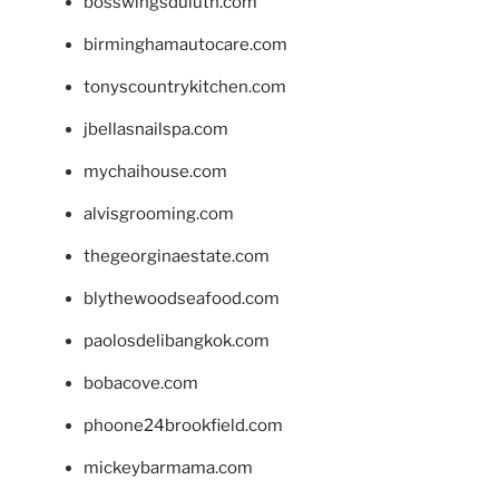
bosswingsduluth.com
birminghamautocare.com
tonyscountrykitchen.com
jbellasnailspa.com
mychaihouse.com
alvisgrooming.com
thegeorginaestate.com
blythewoodseafood.com
paolosdelibangkok.com
bobacove.com
phoone24brookfield.com
mickeybarmama.com