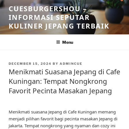
Skip
CUESBURGERSHOU –
to
INFORMASI SEPUTAR
content
KULINER JEPANG TERBAIK
Menu
POSTED
DECEMBER 15, 2024
BY
ADMINCUE
ON
Menikmati Suasana Jepang di Cafe
Kuningan: Tempat Nongkrong
Favorit Pecinta Masakan Jepang
Menikmati suasana Jepang di Cafe Kuningan memang
menjadi pilihan favorit bagi pecinta masakan Jepang di
Jakarta. Tempat nongkrong yang nyaman dan cozy ini