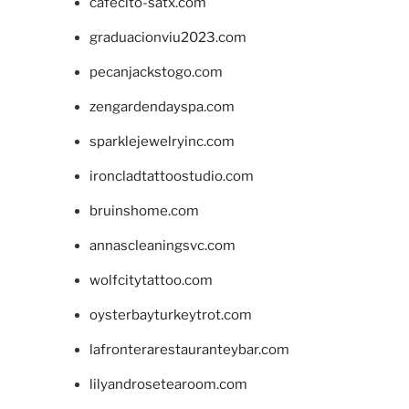
cafecito-satx.com
graduacionviu2023.com
pecanjackstogo.com
zengardendayspa.com
sparklejewelryinc.com
ironcladtattoostudio.com
bruinshome.com
annascleaningsvc.com
wolfcitytattoo.com
oysterbayturkeytrot.com
lafronterarestauranteybar.com
lilyandrosetearoom.com