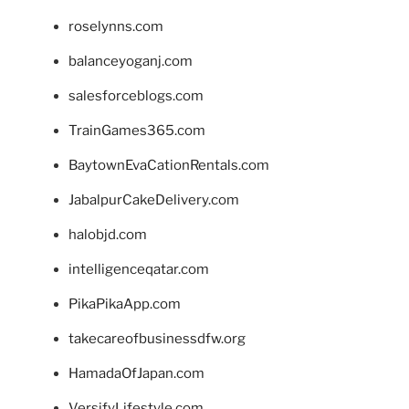
roselynns.com
balanceyoganj.com
salesforceblogs.com
TrainGames365.com
BaytownEvaCationRentals.com
JabalpurCakeDelivery.com
halobjd.com
intelligenceqatar.com
PikaPikaApp.com
takecareofbusinessdfw.org
HamadaOfJapan.com
VersifyLifestyle.com