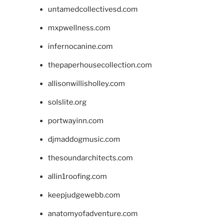
untamedcollectivesd.com
mxpwellness.com
infernocanine.com
thepaperhousecollection.com
allisonwillisholley.com
solslite.org
portwayinn.com
djmaddogmusic.com
thesoundarchitects.com
allin1roofing.com
keepjudgewebb.com
anatomyofadventure.com