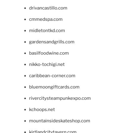
drivancastillo.com
cmmedspa.com
midletontkd.com
gardensandgrills.com
basilfoodwine.com
nikko-tochigi.net
caribbean-corner.com
bluemoongiftcards.com
rivercitysteampunkexpo.com
kchoops.net
mountainsideskateshop.com
kirtlandcitytavern.com