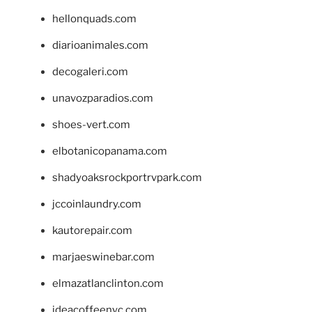
hellonquads.com
diarioanimales.com
decogaleri.com
unavozparadios.com
shoes-vert.com
elbotanicopanama.com
shadyoaksrockportrvpark.com
jccoinlaundry.com
kautorepair.com
marjaeswinebar.com
elmazatlanclinton.com
ideacoffeenyc.com