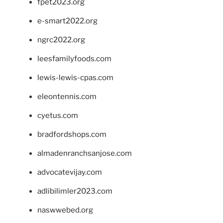
fpet2023.org
e-smart2022.org
ngrc2022.org
leesfamilyfoods.com
lewis-lewis-cpas.com
eleontennis.com
cyetus.com
bradfordshops.com
almadenranchsanjose.com
advocatevijay.com
adlibilimler2023.com
naswwebed.org