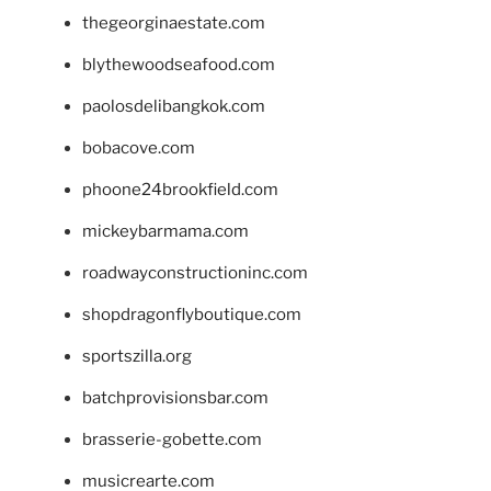
thegeorginaestate.com
blythewoodseafood.com
paolosdelibangkok.com
bobacove.com
phoone24brookfield.com
mickeybarmama.com
roadwayconstructioninc.com
shopdragonflyboutique.com
sportszilla.org
batchprovisionsbar.com
brasserie-gobette.com
musicrearte.com