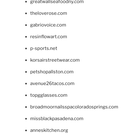
greatwallseafoodny.com
theloverose.com
gabriovoice.com
resinflowart.com
p-sports.net
korsairstreetwear.com
petshopallston.com
avenue26tacos.com
topgglasses.com
broadmoornailsspacoloradosprings.com
missblackpasadena.com
anneskitchen.org