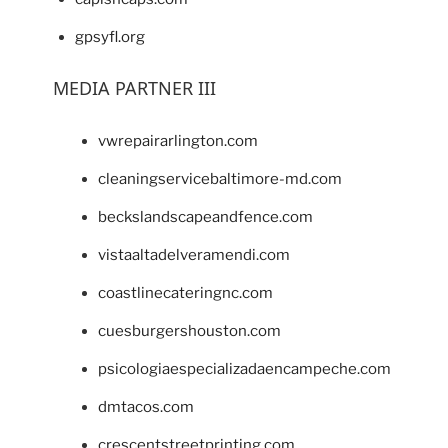
gpsyfl.org
MEDIA PARTNER III
vwrepairarlington.com
cleaningservicebaltimore-md.com
beckslandscapeandfence.com
vistaaltadelveramendi.com
coastlinecateringnc.com
cuesburgershouston.com
psicologiaespecializadaencampeche.com
dmtacos.com
crescentstreetprinting.com