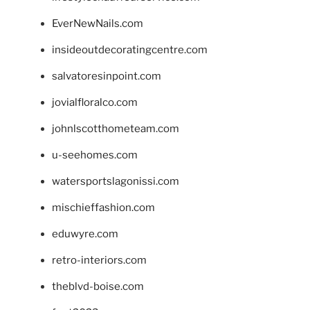
EverNewNails.com
insideoutdecoratingcentre.com
salvatoresinpoint.com
jovialfloralco.com
johnlscotthometeam.com
u-seehomes.com
watersportslagonissi.com
mischieffashion.com
eduwyre.com
retro-interiors.com
theblvd-boise.com