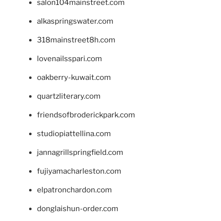
salon104mainstreet.com
alkaspringswater.com
318mainstreet8h.com
lovenailsspari.com
oakberry-kuwait.com
quartzliterary.com
friendsofbroderickpark.com
studiopiattellina.com
jannagrillspringfield.com
fujiyamacharleston.com
elpatronchardon.com
donglaishun-order.com