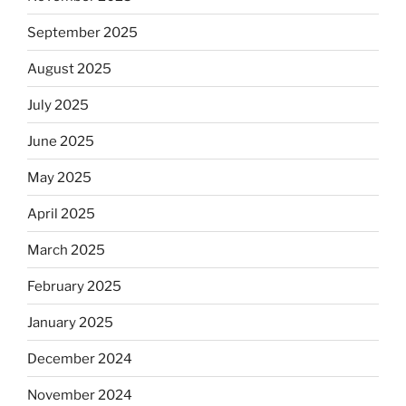
September 2025
August 2025
July 2025
June 2025
May 2025
April 2025
March 2025
February 2025
January 2025
December 2024
November 2024