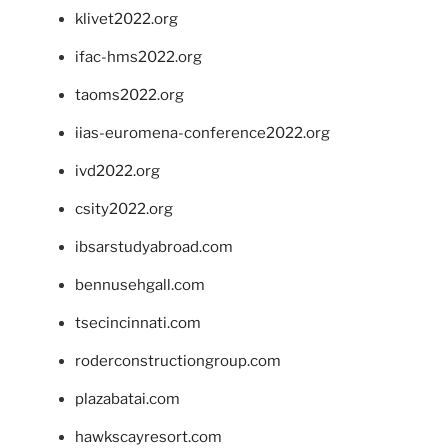
klivet2022.org
ifac-hms2022.org
taoms2022.org
iias-euromena-conference2022.org
ivd2022.org
csity2022.org
ibsarstudyabroad.com
bennusehgall.com
tsecincinnati.com
roderconstructiongroup.com
plazabatai.com
hawkscayresort.com