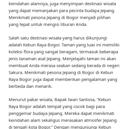
keindahan alamnya, juga menyimpan destinasi wisata
yang dapat memanjakan para pecinta budaya Jepang.
Menikmati pesona Jepang di Bogor menjadi pilihan
yang tepat untuk mengisi liburan Anda.
Salah satu destinasi wisata yang harus dikunjungi
adalah Kebun Raya Bogor. Taman yang luas ini memiliki
koleksi flora yang sangat beragam, termasuk beberapa
jenis tanaman asal Jepang. Menjelajahi taman ini akan
membuat Anda merasa seakan sedang berada di negeri
Sakura. Menikmati pesona Jepang di Bogor di Kebun
Raya Bogor juga dapat memberikan pengalaman yang
berbeda dan menarik.
Menurut pakar wisata, Bapak Iwan Santosa, “Kebun
Raya Bogor adalah tempat yang cocok bagi para
penggemar budaya Jepang. Mereka dapat menikmati
keindahan alam sekaligus merasakan atmosfer Jepang
di tengah kota Bogor.” Dengan mengunjungi Kebun