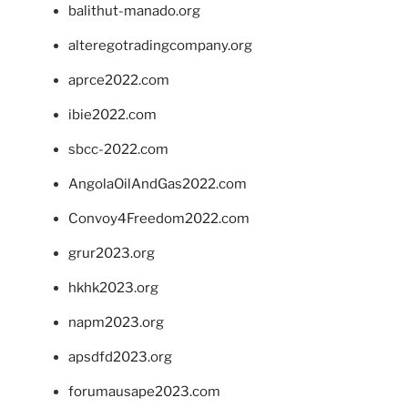
balithut-manado.org
alteregotradingcompany.org
aprce2022.com
ibie2022.com
sbcc-2022.com
AngolaOilAndGas2022.com
Convoy4Freedom2022.com
grur2023.org
hkhk2023.org
napm2023.org
apsdfd2023.org
forumausape2023.com