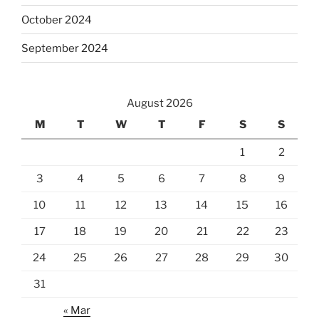
October 2024
September 2024
August 2026
M
T
W
T
F
S
S
1
2
3
4
5
6
7
8
9
10
11
12
13
14
15
16
17
18
19
20
21
22
23
24
25
26
27
28
29
30
31
« Mar