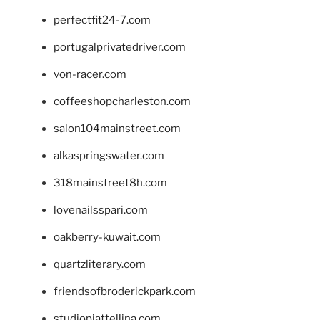
perfectfit24-7.com
portugalprivatedriver.com
von-racer.com
coffeeshopcharleston.com
salon104mainstreet.com
alkaspringswater.com
318mainstreet8h.com
lovenailsspari.com
oakberry-kuwait.com
quartzliterary.com
friendsofbroderickpark.com
studiopiattellina.com