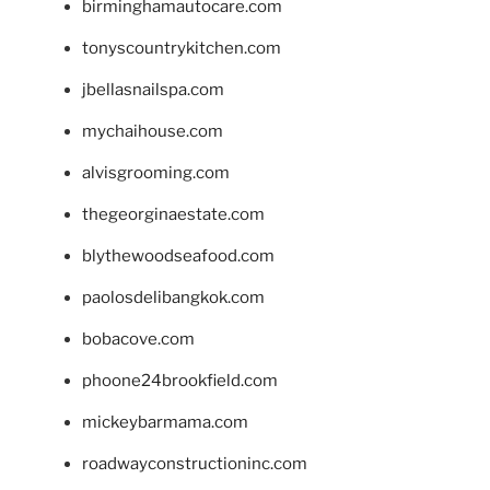
birminghamautocare.com
tonyscountrykitchen.com
jbellasnailspa.com
mychaihouse.com
alvisgrooming.com
thegeorginaestate.com
blythewoodseafood.com
paolosdelibangkok.com
bobacove.com
phoone24brookfield.com
mickeybarmama.com
roadwayconstructioninc.com