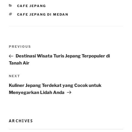
CATEGORIES
CAFE JEPANG
TAGS
CAFE JEPANG DI MEDAN
Post
Previous
PREVIOUS
navigation
Post
Destinasi Wisata Turis Jepang Terpopuler di
Tanah Air
Next
NEXT
Post
Kuliner Jepang Terdekat yang Cocok untuk
Menyegarkan Lidah Anda
ARCHIVES