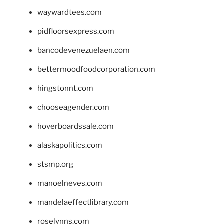
waywardtees.com
pidfloorsexpress.com
bancodevenezuelaen.com
bettermoodfoodcorporation.com
hingstonnt.com
chooseagender.com
hoverboardssale.com
alaskapolitics.com
stsmp.org
manoelneves.com
mandelaeffectlibrary.com
roselynns.com