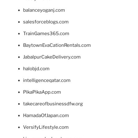
balanceyoganj.com
salesforceblogs.com
TrainGames365.com
BaytownEvaCationRentals.com
JabalpurCakeDelivery.com
halobjd.com
intelligenceqatar.com
PikaPikaApp.com
takecareofbusinessdfw.org
HamadaOfJapan.com
VersifyLifestyle.com