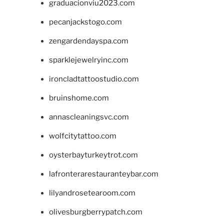
graduacionviu2023.com
pecanjackstogo.com
zengardendayspa.com
sparklejewelryinc.com
ironcladtattoostudio.com
bruinshome.com
annascleaningsvc.com
wolfcitytattoo.com
oysterbayturkeytrot.com
lafronterarestauranteybar.com
lilyandrosetearoom.com
olivesburgberrypatch.com