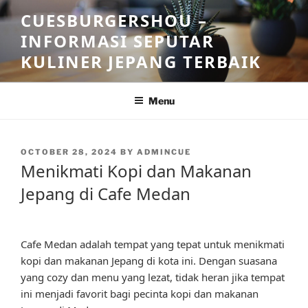
Skip
CUESBURGERSHOU –
to
INFORMASI SEPUTAR
content
KULINER JEPANG TERBAIK
Menu
POSTED
OCTOBER 28, 2024
BY
ADMINCUE
ON
Menikmati Kopi dan Makanan
Jepang di Cafe Medan
Cafe Medan adalah tempat yang tepat untuk menikmati
kopi dan makanan Jepang di kota ini. Dengan suasana
yang cozy dan menu yang lezat, tidak heran jika tempat
ini menjadi favorit bagi pecinta kopi dan makanan