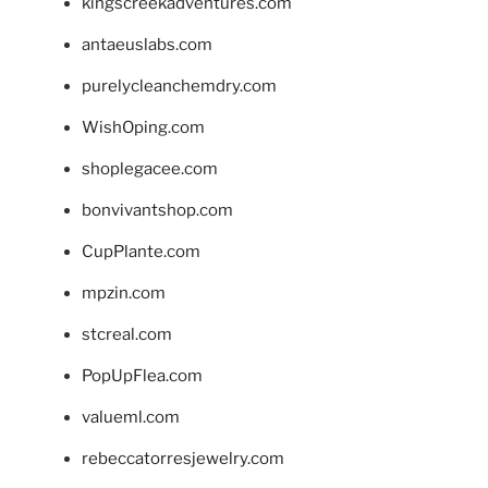
kingscreekadventures.com
antaeuslabs.com
purelycleanchemdry.com
WishOping.com
shoplegacee.com
bonvivantshop.com
CupPlante.com
mpzin.com
stcreal.com
PopUpFlea.com
valueml.com
rebeccatorresjewelry.com