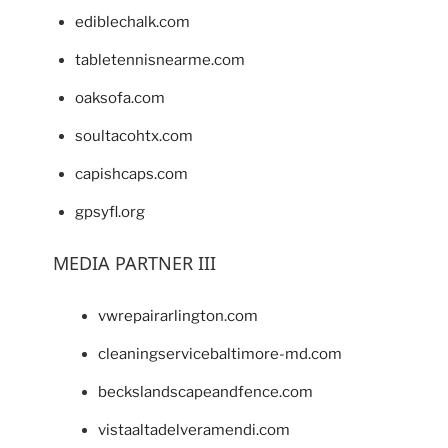
ediblechalk.com
tabletennisnearme.com
oaksofa.com
soultacohtx.com
capishcaps.com
gpsyfl.org
MEDIA PARTNER III
vwrepairarlington.com
cleaningservicebaltimore-md.com
beckslandscapeandfence.com
vistaaltadelveramendi.com