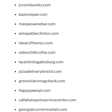
jccoinlaundry.com
kautorepair.com
marjaeswinebar.com
elmazatlanclinton.com
ideacoffeenyc.com
odieschillicothe.com
lacantinitagalesburg.com
pizzadeliverybristol.com
greenstarsmogcheck.com
happypawspl.com
callahansautoservicecenter.com
georgiascornermarket.com