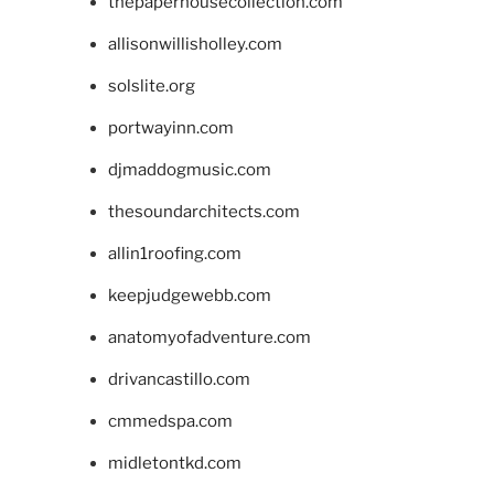
thepaperhousecollection.com
allisonwillisholley.com
solslite.org
portwayinn.com
djmaddogmusic.com
thesoundarchitects.com
allin1roofing.com
keepjudgewebb.com
anatomyofadventure.com
drivancastillo.com
cmmedspa.com
midletontkd.com