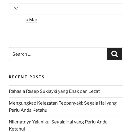
31
« Mar
Search
Search
for:
RECENT POSTS
Rahasia Resep Sukiayki yang Enak dan Lezat
Mengungkap Kelezatan Teppanyaki: Segala Hal yang
Perlu Anda Ketahui
Nikmatnya Yakiniku: Segala Hal yang Perlu Anda
Ketahui