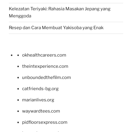
Kelezatan Teriyaki: Rahasia Masakan Jepang yang
Menggoda
Resep dan Cara Membuat Yakisoba yang Enak
okhealthcareers.com
theintexperience.com
unboundedthefilm.com
catfriends-bg.org
marianlives.org
waywardtees.com
pidfloorsexpress.com