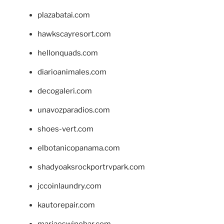
plazabatai.com
hawkscayresort.com
hellonquads.com
diarioanimales.com
decogaleri.com
unavozparadios.com
shoes-vert.com
elbotanicopanama.com
shadyoaksrockportrvpark.com
jccoinlaundry.com
kautorepair.com
marjaeswinebar.com