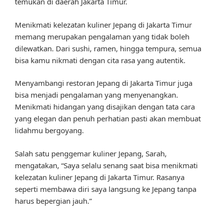
temukan di daerah Jakarta Timur.
Menikmati kelezatan kuliner Jepang di Jakarta Timur
memang merupakan pengalaman yang tidak boleh
dilewatkan. Dari sushi, ramen, hingga tempura, semua
bisa kamu nikmati dengan cita rasa yang autentik.
Menyambangi restoran Jepang di Jakarta Timur juga
bisa menjadi pengalaman yang menyenangkan.
Menikmati hidangan yang disajikan dengan tata cara
yang elegan dan penuh perhatian pasti akan membuat
lidahmu bergoyang.
Salah satu penggemar kuliner Jepang, Sarah,
mengatakan, “Saya selalu senang saat bisa menikmati
kelezatan kuliner Jepang di Jakarta Timur. Rasanya
seperti membawa diri saya langsung ke Jepang tanpa
harus bepergian jauh.”