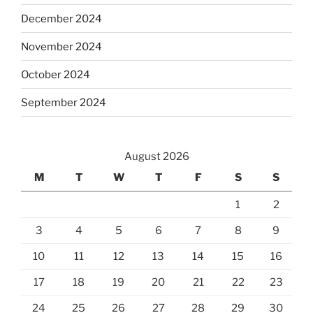
December 2024
November 2024
October 2024
September 2024
August 2026
M
T
W
T
F
S
S
1
2
3
4
5
6
7
8
9
10
11
12
13
14
15
16
17
18
19
20
21
22
23
24
25
26
27
28
29
30