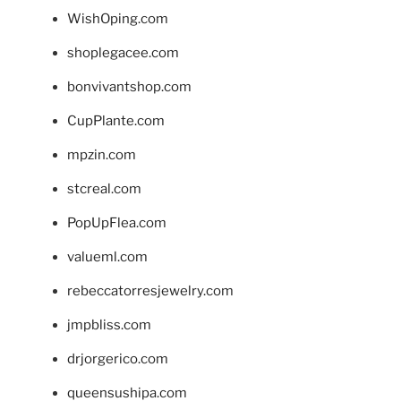
WishOping.com
shoplegacee.com
bonvivantshop.com
CupPlante.com
mpzin.com
stcreal.com
PopUpFlea.com
valueml.com
rebeccatorresjewelry.com
jmpbliss.com
drjorgerico.com
queensushipa.com