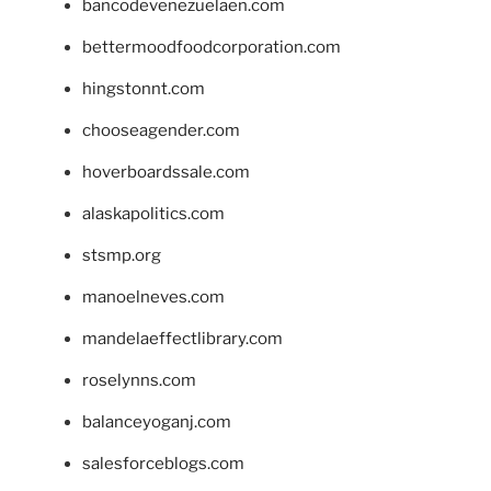
bancodevenezuelaen.com
bettermoodfoodcorporation.com
hingstonnt.com
chooseagender.com
hoverboardssale.com
alaskapolitics.com
stsmp.org
manoelneves.com
mandelaeffectlibrary.com
roselynns.com
balanceyoganj.com
salesforceblogs.com