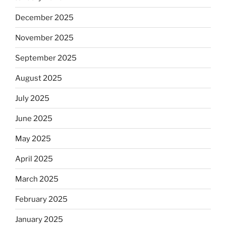
December 2025
November 2025
September 2025
August 2025
July 2025
June 2025
May 2025
April 2025
March 2025
February 2025
January 2025