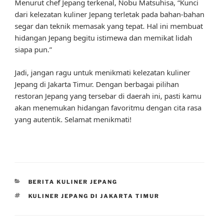
Menurut chef Jepang terkenal, Nobu Matsuhisa, “Kunci
dari kelezatan kuliner Jepang terletak pada bahan-bahan
segar dan teknik memasak yang tepat. Hal ini membuat
hidangan Jepang begitu istimewa dan memikat lidah
siapa pun.”
Jadi, jangan ragu untuk menikmati kelezatan kuliner
Jepang di Jakarta Timur. Dengan berbagai pilihan
restoran Jepang yang tersebar di daerah ini, pasti kamu
akan menemukan hidangan favoritmu dengan cita rasa
yang autentik. Selamat menikmati!
CATEGORIES
BERITA KULINER JEPANG
TAGS
KULINER JEPANG DI JAKARTA TIMUR