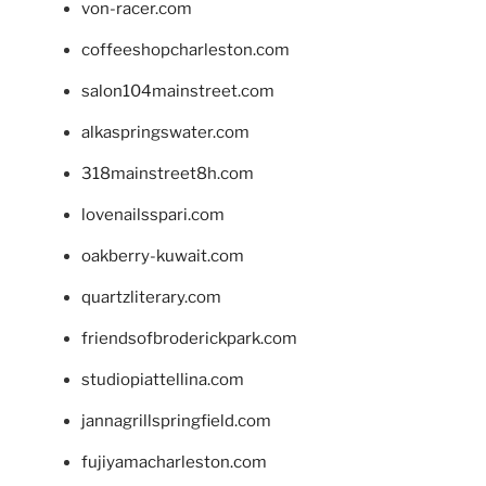
von-racer.com
coffeeshopcharleston.com
salon104mainstreet.com
alkaspringswater.com
318mainstreet8h.com
lovenailsspari.com
oakberry-kuwait.com
quartzliterary.com
friendsofbroderickpark.com
studiopiattellina.com
jannagrillspringfield.com
fujiyamacharleston.com