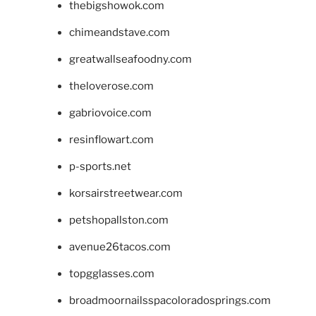
thebigshowok.com
chimeandstave.com
greatwallseafoodny.com
theloverose.com
gabriovoice.com
resinflowart.com
p-sports.net
korsairstreetwear.com
petshopallston.com
avenue26tacos.com
topgglasses.com
broadmoornailsspacoloradosprings.com