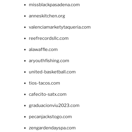
missblackpasadena.com
anneskitchen.org
valenciamarketytaqueria.com
reefrecordsllc.com
alawaffle.com
aryouthfishing.com
united-basketball.com
tios-tacos.com
cafecito-satx.com
graduacionviu2023.com
pecanjackstogo.com
zengardendayspa.com