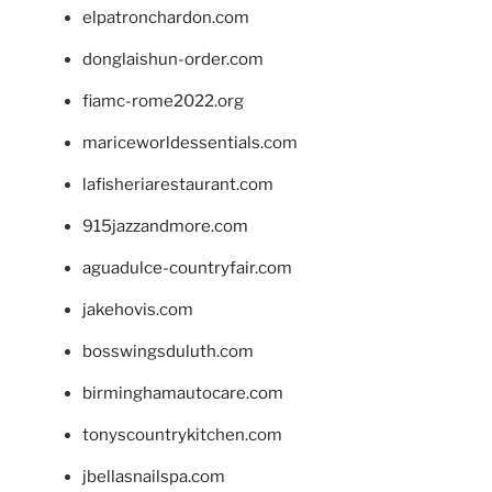
elpatronchardon.com
donglaishun-order.com
fiamc-rome2022.org
mariceworldessentials.com
lafisheriarestaurant.com
915jazzandmore.com
aguadulce-countryfair.com
jakehovis.com
bosswingsduluth.com
birminghamautocare.com
tonyscountrykitchen.com
jbellasnailspa.com