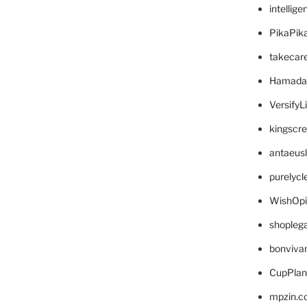
intellig
PikaPik
takecar
Hamada
VersifyL
kingscr
antaeus
purelyc
WishOp
shopleg
bonviva
CupPlan
mpzin.c