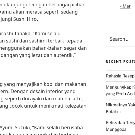
u kunjungi. Dengan berbagai pilihan
« Mar
, kamu akan merasa seperti sedang
ungi Sushi Hiro.
iroshi Tanaka, “Kami selalu
Search
n sushi dan sashimi terbaik kepada
for:
u menggunakan bahan-bahan segar dan
dangan yang lezat dan autentik.”
RECENT POST
Rahasia Resep 
ng yang menyajikan kopi dan makanan
Mengungkap Ke
rn. Dengan desain interior yang
yang Perlu And
 seperti dorayaki dan matcha latte,
Nikmatnya Yaki
ang cocok untuk menikmati kelezatan
Ketahui
Kelezatan Teri
Ayumi Suzuki, “Kami selalu berusaha
Menggoda
er Jepang yang unik dan berbeda