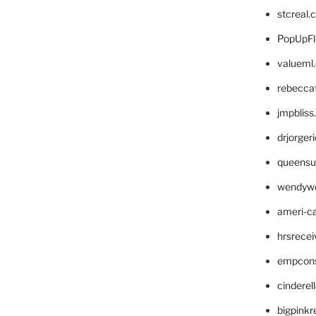
stcreal.
PopUpFl
valueml
rebecca
jmpblis
drjorger
queensu
wendyw
ameri-
hrsrece
empcon
cinderel
bigpinkr