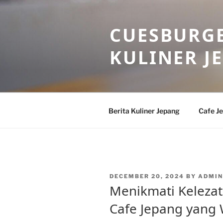
Skip
to
CUESBURGE
content
KULINER J
Berita Kuliner Jepang
Cafe J
POSTED
DECEMBER 20, 2024
BY
ADMIN
ON
Menikmati Kelezata
Cafe Jepang yang 