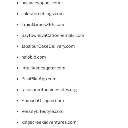
balanceyoganj.com
salesforceblogs.com
TrainGames365.com
BaytownEvaCationRentals.com
JabalpurCakeDelivery.com
halobjd.com
intelligenceqatar.com
PikaPikaApp.com
takecareofbusinessdfw.org
HamadaOfJapan.com
VersifyLifestyle.com
kingscreekadventures.com