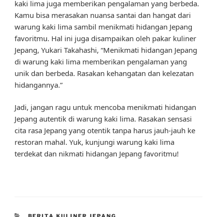
kaki lima juga memberikan pengalaman yang berbeda.
Kamu bisa merasakan nuansa santai dan hangat dari
warung kaki lima sambil menikmati hidangan Jepang
favoritmu. Hal ini juga disampaikan oleh pakar kuliner
Jepang, Yukari Takahashi, “Menikmati hidangan Jepang
di warung kaki lima memberikan pengalaman yang
unik dan berbeda. Rasakan kehangatan dan kelezatan
hidangannya.”
Jadi, jangan ragu untuk mencoba menikmati hidangan
Jepang autentik di warung kaki lima. Rasakan sensasi
cita rasa Jepang yang otentik tanpa harus jauh-jauh ke
restoran mahal. Yuk, kunjungi warung kaki lima
terdekat dan nikmati hidangan Jepang favoritmu!
CATEGORIES
BERITA KULINER JEPANG