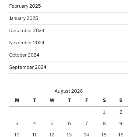
February 2025
January 2025
December 2024
November 2024
October 2024
September 2024
August 2026
M
T
W
T
F
S
S
1
2
3
4
5
6
7
8
9
10
11
12
13
14
15
16