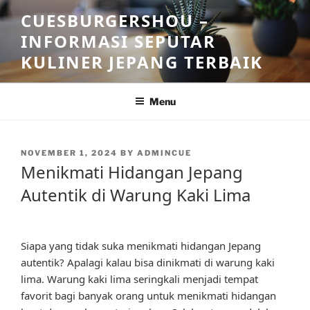
Skip
CUESBURGERSHOU –
to
INFORMASI SEPUTAR
content
KULINER JEPANG TERBAIK
Menu
POSTED
NOVEMBER 1, 2024
BY
ADMINCUE
ON
Menikmati Hidangan Jepang
Autentik di Warung Kaki Lima
Siapa yang tidak suka menikmati hidangan Jepang
autentik? Apalagi kalau bisa dinikmati di warung kaki
lima. Warung kaki lima seringkali menjadi tempat
favorit bagi banyak orang untuk menikmati hidangan