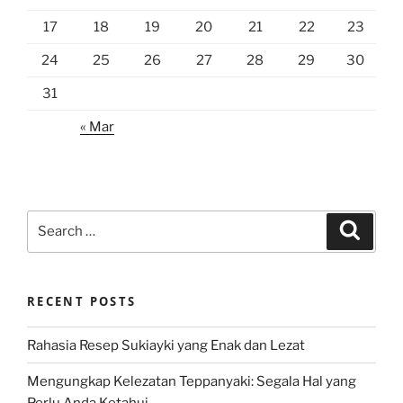
17
18
19
20
21
22
23
24
25
26
27
28
29
30
31
« Mar
Search
Search
for:
RECENT POSTS
Rahasia Resep Sukiayki yang Enak dan Lezat
Mengungkap Kelezatan Teppanyaki: Segala Hal yang
Perlu Anda Ketahui