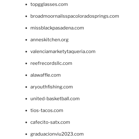
topgglasses.com
broadmoornailsspacoloradosprings.com
missblackpasadena.com
anneskitchen.org
valenciamarketytaqueria.com
reefrecordsllc.com
alawaffle.com
aryouthfishing.com
united-basketball.com
tios-tacos.com
cafecito-satx.com
graduacionviu2023.com