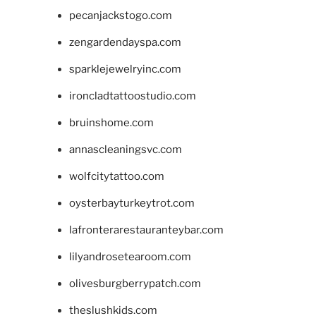
pecanjackstogo.com
zengardendayspa.com
sparklejewelryinc.com
ironcladtattoostudio.com
bruinshome.com
annascleaningsvc.com
wolfcitytattoo.com
oysterbayturkeytrot.com
lafronterarestauranteybar.com
lilyandrosetearoom.com
olivesburgberrypatch.com
theslushkids.com