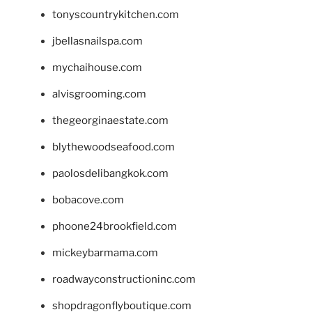
tonyscountrykitchen.com
jbellasnailspa.com
mychaihouse.com
alvisgrooming.com
thegeorginaestate.com
blythewoodseafood.com
paolosdelibangkok.com
bobacove.com
phoone24brookfield.com
mickeybarmama.com
roadwayconstructioninc.com
shopdragonflyboutique.com