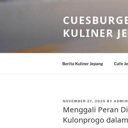
Skip
to
CUESBURGE
content
KULINER J
Berita Kuliner Jepang
Cafe J
POSTED
NOVEMBER 27, 2025
BY
ADMIN
ON
Menggali Peran D
Kulonprogo dalam