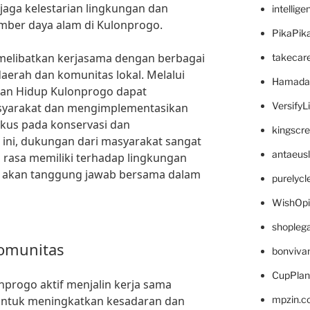
jaga kelestarian lingkungan dan
intellig
ber daya alam di Kulonprogo.
PikaPik
 melibatkan kerjasama dengan berbagai
takecar
aerah dan komunitas lokal. Melalui
Hamada
ngan Hidup Kulonprogo dapat
VersifyL
syarakat dan mengimplementasikan
kus pada konservasi dan
kingscr
 ini, dukungan dari masyarakat sangat
antaeus
asa memiliki terhadap lingkungan
 akan tanggung jawab bersama dalam
purelyc
WishOp
shopleg
omunitas
bonviva
CupPlan
progo aktif menjalin kerja sama
untuk meningkatkan kesadaran dan
mpzin.c