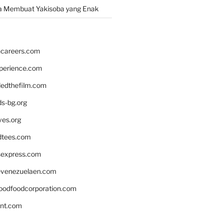
a Membuat Yakisoba yang Enak
hcareers.com
xperience.com
edthefilm.com
ds-bg.org
ves.org
tees.com
rsexpress.com
venezuelaen.com
oodfoodcorporation.com
nnt.com