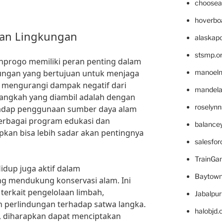
choosea
hoverbo
kan Lingkungan
alaskapo
stsmp.o
nprogo memiliki peran penting dalam
kungan yang bertujuan untuk menjaga
manoel
 mengurangi dampak negatif dari
mandelae
 langkah yang diambil adalah dengan
roselyn
adap penggunaan sumber daya alam
berbagai program edukasi dan
balance
apkan bisa lebih sadar akan pentingnya
salesfo
TrainG
Hidup juga aktif dalam
Baytown
g mendukung konservasi alam. Ini
erkait pengelolaan limbah,
Jabalpu
perlindungan terhadap satwa langka.
halobjd
, diharapkan dapat menciptakan