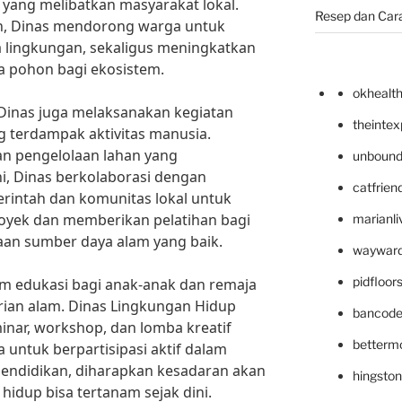
yang melibatkan masyarakat lokal.
Resep dan Car
n, Dinas mendorong warga untuk
 lingkungan, sekaligus meningkatkan
a pohon bagi ekosistem.
okhealt
Dinas juga melaksanakan kegiatan
theinte
g terdampak aktivitas manusia.
dan pengelolaan lahan yang
unbound
ni, Dinas berkolaborasi dengan
catfrien
rintah dan komunitas lokal untuk
oyek dan memberikan pelatihan bagi
marianli
aan sumber daya alam yang baik.
wayward
pidfloo
ram edukasi bagi anak-anak dan remaja
rian alam. Dinas Lingkungan Hidup
bancode
ar, workshop, dan lomba kreatif
betterm
untuk berpartisipasi aktif dalam
 pendidikan, diharapkan kesadaran akan
hingsto
hidup bisa tertanam sejak dini.