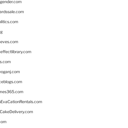
gender.com
ardssale.com
litics.com
rg
neves.com
ffectlibrary.com
ns.com
yoganj.com
rceblogs.com
ames365.com
EvaCationRentals.com
rCakeDelivery.com
.com