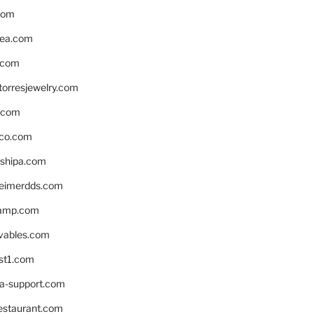
com
ea.com
.com
torresjewelry.com
s.com
ico.com
shipa.com
eimerdds.com
camp.com
ivables.com
st1.com
la-support.com
estaurant.com