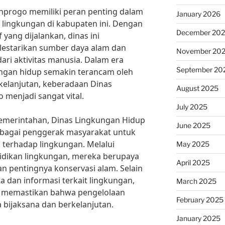
nprogo memiliki peran penting dalam
January 2026
 lingkungan di kabupaten ini. Dengan
December 20
 yang dijalankan, dinas ini
estarikan sumber daya alam dan
November 20
ri aktivitas manusia. Dalam era
September 20
kungan hidup semakin terancam oleh
elanjutan, keberadaan Dinas
August 2025
menjadi sangat vital.
July 2025
pemerintahan, Dinas Lingkungan Hidup
June 2025
ebagai penggerak masyarakat untuk
i terhadap lingkungan. Melalui
May 2025
dikan lingkungan, mereka berupaya
April 2025
pentingnya konservasi alam. Selain
 dan informasi terkait lingkungan,
March 2025
am memastikan bahwa pengelolaan
February 2025
 bijaksana dan berkelanjutan.
January 2025