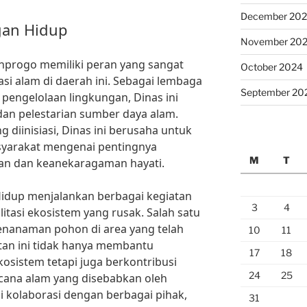
December 20
gan Hidup
November 20
nprogo memiliki peran yang sangat
October 2024
si alam di daerah ini. Sebagai lembaga
September 20
pengelolaan lingkungan, Dinas ini
an pelestarian sumber daya alam.
diinisiasi, Dinas ini berusaha untuk
yarakat mengenai pentingnya
M
T
gan dan keanekaragaman hayati.
 Hidup menjalankan berbagai kegiatan
3
4
itasi ekosistem yang rusak. Salah satu
nanaman pohon di area yang telah
10
11
tan ini tidak hanya membantu
17
18
sistem tetapi juga berkontribusi
24
25
cana alam yang disebabkan oleh
i kolaborasi dengan berbagai pihak,
31