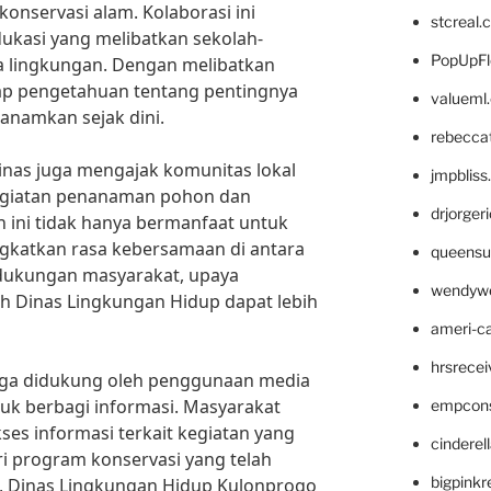
konservasi alam. Kolaborasi ini
stcreal.
ukasi yang melibatkan sekolah-
PopUpFl
a lingkungan. Dengan melibatkan
ap pengetahuan tentang pentingnya
valueml
anamkan sejak dini.
rebecca
inas juga mengajak komunitas lokal
jmpblis
kegiatan penanaman pohon dan
drjorger
 ini tidak hanya bermanfaat untuk
ngkatkan rasa kebersamaan di antara
queensu
dukungan masyarakat, upaya
wendyw
eh Dinas Lingkungan Hidup dapat lebih
ameri-
hrsrece
juga didukung oleh penggunaan media
ntuk berbagi informasi. Masyarakat
empcon
s informasi terkait kegiatan yang
cinderel
ari program konservasi yang telah
bigpinkr
i, Dinas Lingkungan Hidup Kulonprogo