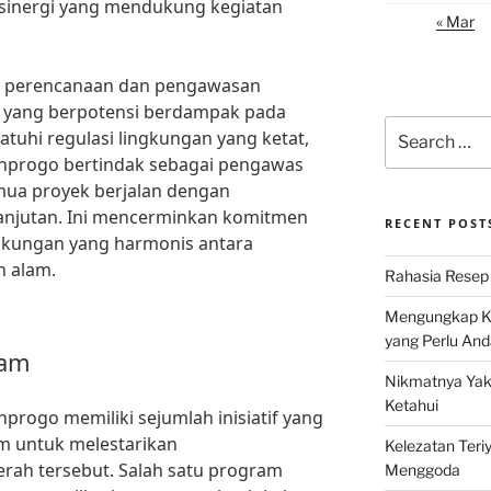
sinergi yang mendukung kegiatan
« Mar
am perencanaan dan pengawasan
yang berpotensi berdampak pada
Search
uhi regulasi lingkungan yang ketat,
for:
nprogo bertindak sebagai pengawas
ua proyek berjalan dengan
anjutan. Ini mencerminkan komitmen
RECENT POST
gkungan yang harmonis antara
n alam.
Rahasia Resep 
Mengungkap Ke
yang Perlu And
lam
Nikmatnya Yaki
Ketahui
progo memiliki sejumlah inisiatif yang
m untuk melestarikan
Kelezatan Teri
rah tersebut. Salah satu program
Menggoda