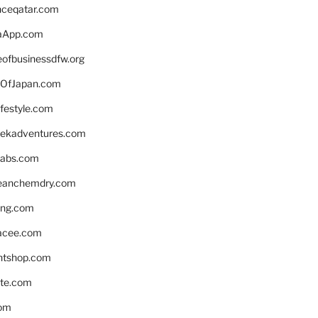
enceqatar.com
aApp.com
eofbusinessdfw.org
OfJapan.com
ifestyle.com
eekadventures.com
labs.com
leanchemdry.com
ing.com
acee.com
ntshop.com
te.com
om