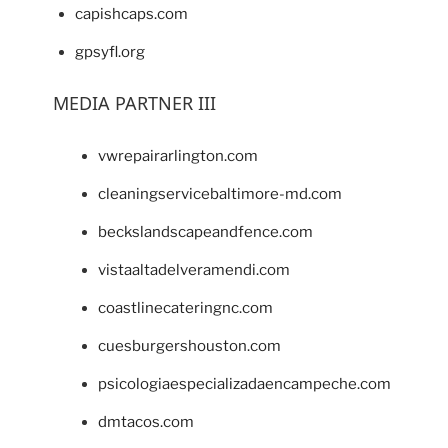
capishcaps.com
gpsyfl.org
MEDIA PARTNER III
vwrepairarlington.com
cleaningservicebaltimore-md.com
beckslandscapeandfence.com
vistaaltadelveramendi.com
coastlinecateringnc.com
cuesburgershouston.com
psicologiaespecializadaencampeche.com
dmtacos.com