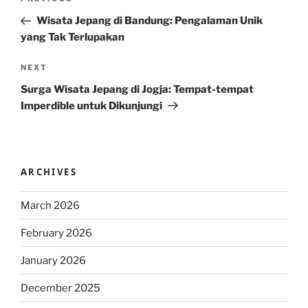
Previous
navigation
Post
Wisata Jepang di Bandung: Pengalaman Unik
yang Tak Terlupakan
Next
NEXT
Post
Surga Wisata Jepang di Jogja: Tempat-tempat
Imperdible untuk Dikunjungi
ARCHIVES
March 2026
February 2026
January 2026
December 2025