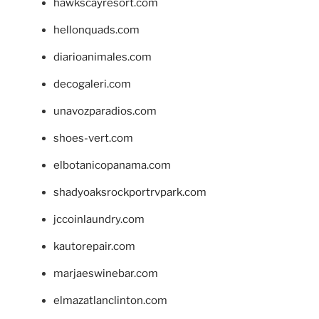
hawkscayresort.com
hellonquads.com
diarioanimales.com
decogaleri.com
unavozparadios.com
shoes-vert.com
elbotanicopanama.com
shadyoaksrockportrvpark.com
jccoinlaundry.com
kautorepair.com
marjaeswinebar.com
elmazatlanclinton.com