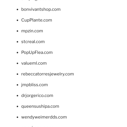
bonvivantshop.com
CupPlante.com
mpzin.com
stcreal.com
PopUpFlea.com
valueml.com
rebeccatorresjewelry.com
jmpbliss.com
drjorgerico.com
queensushipa.com
wendyweimerdds.com