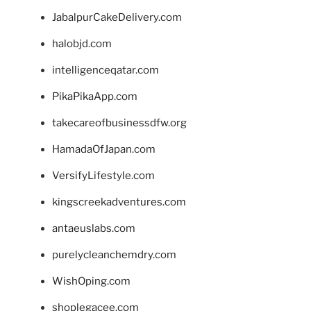
JabalpurCakeDelivery.com
halobjd.com
intelligenceqatar.com
PikaPikaApp.com
takecareofbusinessdfw.org
HamadaOfJapan.com
VersifyLifestyle.com
kingscreekadventures.com
antaeuslabs.com
purelycleanchemdry.com
WishOping.com
shoplegacee.com