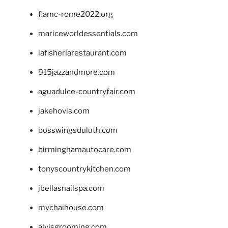
fiamc-rome2022.org
mariceworldessentials.com
lafisheriarestaurant.com
915jazzandmore.com
aguadulce-countryfair.com
jakehovis.com
bosswingsduluth.com
birminghamautocare.com
tonyscountrykitchen.com
jbellasnailspa.com
mychaihouse.com
alvisgrooming.com