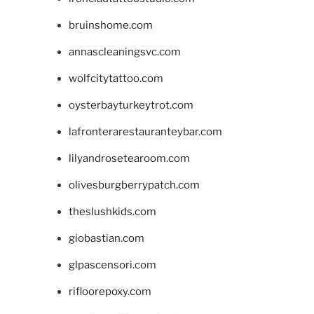
bruinshome.com
annascleaningsvc.com
wolfcitytattoo.com
oysterbayturkeytrot.com
lafronterarestauranteybar.com
lilyandrosetearoom.com
olivesburgberrypatch.com
theslushkids.com
giobastian.com
glpascensori.com
rifloorepoxy.com