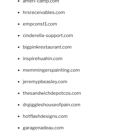
ameri-camp.com
hrsreceivables.com
empconst1.com
cinderella-support.com
bigpinkrestaurant.com
inspirehuahin.com
memmingerspainting.com
jeremypbeasley.com
thesandwichdepotcos.com
drgiggleshouseofpain.com
hotflashdesigns.com
garagenadeau.com