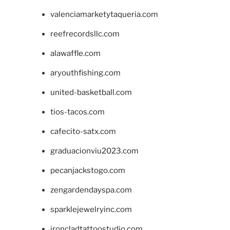
valenciamarketytaqueria.com
reefrecordsllc.com
alawaffle.com
aryouthfishing.com
united-basketball.com
tios-tacos.com
cafecito-satx.com
graduacionviu2023.com
pecanjackstogo.com
zengardendayspa.com
sparklejewelryinc.com
ironcladtattoostudio.com