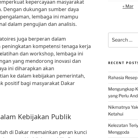
 memperkuat kepercayaan masyarakat
« Mar
kan. Dengan dukungan sumber daya
erpengalaman, lembaga ini mampu
al dalam pengujian dan analisis.
Search
oratoires juga berperan dalam
for:
peningkatan kompetensi tenaga kerja
 pelatihan dan workshop, lembaga ini
ungan yang mendorong inovasi dan
RECENT POST
aya ini diharapkan akan
itian ke dalam kebijakan pemerintah,
Rahasia Resep 
 positif bagi masyarakat Dakar
Mengungkap Ke
yang Perlu And
Nikmatnya Yaki
Ketahui
alam Kebijakan Publik
Kelezatan Teri
tah di Dakar memainkan peran kunci
Menggoda