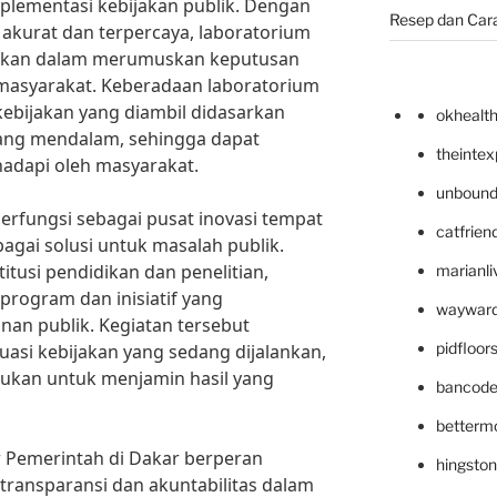
lementasi kebijakan publik. Dengan
Resep dan Car
akurat dan terpercaya, laboratorium
akan dalam merumuskan keputusan
 masyarakat. Keberadaan laboratorium
ebijakan yang diambil didasarkan
okhealt
 yang mendalam, sehingga dapat
theinte
adapi oleh masyarakat.
unbound
 berfungsi sebagai pusat inovasi tempat
catfrien
gai solusi untuk masalah publik.
itusi pendidikan dan penelitian,
marianli
ogram dan inisiatif yang
wayward
nan publik. Kegiatan tersebut
pidfloo
asi kebijakan yang sedang dijalankan,
lukan untuk menjamin hasil yang
bancode
betterm
r Pemerintah di Dakar berperan
hingsto
ransparansi dan akuntabilitas dalam