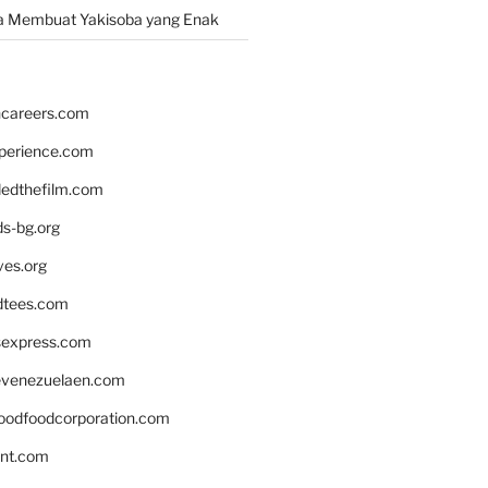
a Membuat Yakisoba yang Enak
hcareers.com
xperience.com
edthefilm.com
ds-bg.org
ves.org
tees.com
rsexpress.com
venezuelaen.com
oodfoodcorporation.com
nnt.com