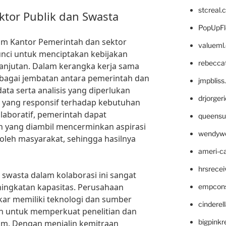
stcreal.
ktor Publik dan Swasta
PopUpFl
um Kantor Pemerintah dan sektor
valueml
unci untuk menciptakan kebijakan
rebecca
elanjutan. Dalam kerangka kerja sama
sebagai jembatan antara pemerintah dan
jmpblis
a serta analisis yang diperlukan
drjorger
yang responsif terhadap kebutuhan
laboratif, pemerintah dapat
queensu
 yang diambil mencerminkan aspirasi
wendyw
oleh masyarakat, sehingga hasilnya
ameri-
hrsrece
or swasta dalam kolaborasi ini sangat
ningkatan kapasitas. Perusahaan
empcon
kar memiliki teknologi dan sumber
cinderel
n untuk memperkuat penelitian dan
bigpinkr
m. Dengan menjalin kemitraan