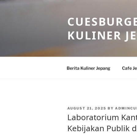
Skip
to
CUESBURGE
content
KULINER J
Berita Kuliner Jepang
Cafe J
POSTED
AUGUST 21, 2025
BY
ADMINCU
ON
Laboratorium Kant
Kebijakan Publik d