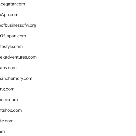
enceqatar.com
aApp.com
eofbusinessdfw.org
OfJapan.com
ifestyle.com
eekadventures.com
labs.com
leanchemdry.com
ing.com
acee.com
ntshop.com
te.com
om