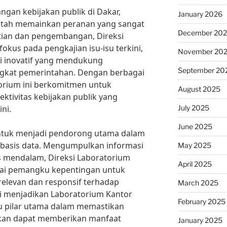
gan kebijakan publik di Dakar,
January 2026
ntah memainkan peranan yang sangat
December 20
itian dan pengembangan, Direksi
okus pada pengkajian isu-isu terkini,
November 20
si inovatif yang mendukung
September 20
ngkat pemerintahan. Dengan berbagai
torium ini berkomitmen untuk
August 2025
ektivitas kebijakan publik yang
July 2025
ni.
June 2025
untuk menjadi pendorong utama dalam
basis data. Mengumpulkan informasi
May 2025
is mendalam, Direksi Laboratorium
April 2025
gai pemangku kepentingan untuk
elevan dan responsif terhadap
March 2025
ni menjadikan Laboratorium Kantor
February 2025
tu pilar utama dalam memastikan
lkan dapat memberikan manfaat
January 2025