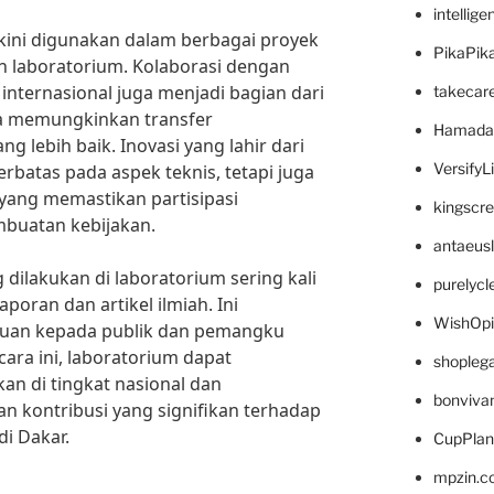
intellig
kini digunakan dalam berbagai proyek
PikaPik
eh laboratorium. Kolaborasi dengan
 internasional juga menjadi bagian dari
takecar
a memungkinkan transfer
Hamada
g lebih baik. Inovasi yang lahir dari
VersifyL
erbatas pada aspek teknis, tetapi juga
yang memastikan partisipasi
kingscr
buatan kebijakan.
antaeus
ng dilakukan di laboratorium sering kali
purelyc
poran dan artikel ilmiah. Ini
WishOp
an kepada publik dan pemangku
ara ini, laboratorium dapat
shopleg
an di tingkat nasional dan
bonviva
an kontribusi yang signifikan terhadap
i Dakar.
CupPlan
mpzin.c