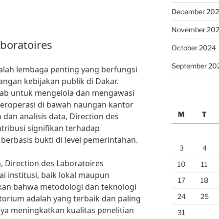
December 20
November 20
aboratoires
October 2024
September 20
dalah lembaga penting yang berfungsi
ngan kebijakan publik di Dakar.
wab untuk mengelola dan mengawasi
beroperasi di bawah naungan kantor
M
T
 dan analisis data, Direction des
ribusi signifikan terhadap
erbasis bukti di level pemerintahan.
3
4
 Direction des Laboratoires
10
11
 institusi, baik lokal maupun
17
18
ikan bahwa metodologi dan teknologi
24
25
orium adalah yang terbaik dan paling
nya meningkatkan kualitas penelitian
31