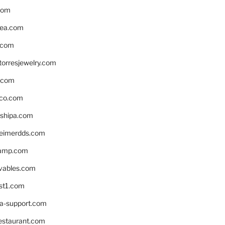
com
ea.com
.com
torresjewelry.com
s.com
ico.com
shipa.com
eimerdds.com
camp.com
ivables.com
st1.com
la-support.com
estaurant.com