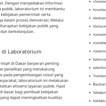
choosea
an. Dengan menyediakan informasi
a publik, laboratorium ini membantu
hoverbo
kebijakan pemerintah serta
alaskapo
a dalam proses demokrasi. Melalui
 diharapkan kebijakan publik yang
stsmp.o
n dan berkelanjutan.
manoel
mandelae
n di Laboratorium
roselyn
balance
intah di Dakar berperan penting
salesfo
dan penelitian yang mendukung
kus pada pengembangan solusi yang
TrainG
syarakat, laboratorium ini melakukan
Baytown
atkan efisiensi layanan publik. Hasil
jadi dasar bagi pembuat kebijakan
Jabalpu
ang dapat meningkatkan kualitas
halobjd