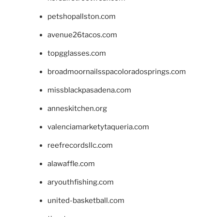
petshopallston.com
avenue26tacos.com
topgglasses.com
broadmoornailsspacoloradosprings.com
missblackpasadena.com
anneskitchen.org
valenciamarketytaqueria.com
reefrecordsllc.com
alawaffle.com
aryouthfishing.com
united-basketball.com