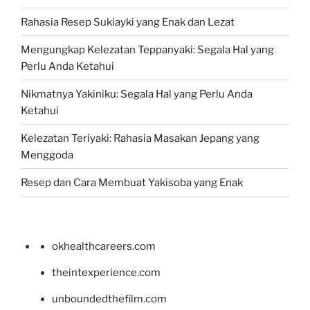
Rahasia Resep Sukiayki yang Enak dan Lezat
Mengungkap Kelezatan Teppanyaki: Segala Hal yang
Perlu Anda Ketahui
Nikmatnya Yakiniku: Segala Hal yang Perlu Anda
Ketahui
Kelezatan Teriyaki: Rahasia Masakan Jepang yang
Menggoda
Resep dan Cara Membuat Yakisoba yang Enak
okhealthcareers.com
theintexperience.com
unboundedthefilm.com