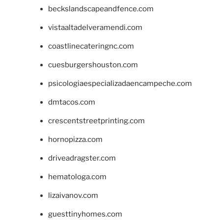
beckslandscapeandfence.com
vistaaltadelveramendi.com
coastlinecateringnc.com
cuesburgershouston.com
psicologiaespecializadaencampeche.com
dmtacos.com
crescentstreetprinting.com
hornopizza.com
driveadragster.com
hematologa.com
lizaivanov.com
guesttinyhomes.com