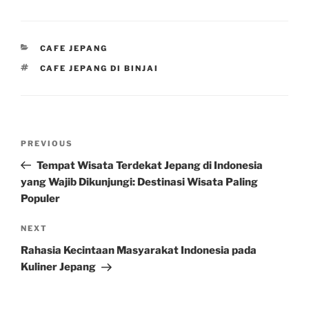
CATEGORIES
CAFE JEPANG
TAGS
CAFE JEPANG DI BINJAI
Post
Previous
PREVIOUS
navigation
Post
Tempat Wisata Terdekat Jepang di Indonesia
yang Wajib Dikunjungi: Destinasi Wisata Paling
Populer
Next
NEXT
Post
Rahasia Kecintaan Masyarakat Indonesia pada
Kuliner Jepang