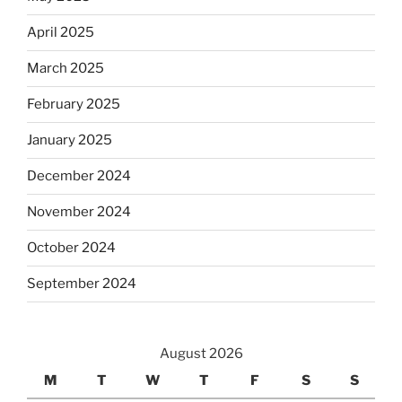
April 2025
March 2025
February 2025
January 2025
December 2024
November 2024
October 2024
September 2024
August 2026
M
T
W
T
F
S
S