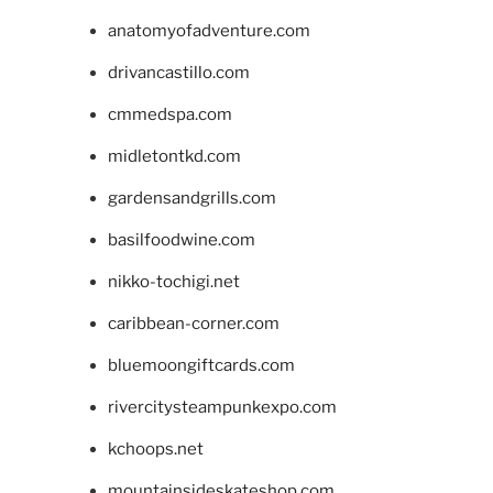
anatomyofadventure.com
drivancastillo.com
cmmedspa.com
midletontkd.com
gardensandgrills.com
basilfoodwine.com
nikko-tochigi.net
caribbean-corner.com
bluemoongiftcards.com
rivercitysteampunkexpo.com
kchoops.net
mountainsideskateshop.com