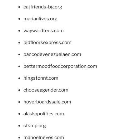
catfriends-bg.org
marianlives.org
waywardtees.com
pidfloorsexpress.com
bancodevenezuelaen.com
bettermoodfoodcorporation.com
hingstonnt.com
chooseagender.com
hoverboardssale.com
alaskapolitics.com
stsmp.org
manoelneves.com