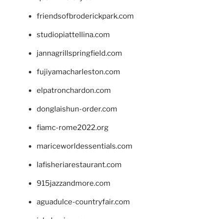
friendsofbroderickpark.com
studiopiattellina.com
jannagrillspringfield.com
fujiyamacharleston.com
elpatronchardon.com
donglaishun-order.com
fiamc-rome2022.org
mariceworldessentials.com
lafisheriarestaurant.com
915jazzandmore.com
aguadulce-countryfair.com