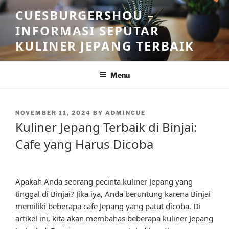
Skip
CUESBURGERSHOU –
to
INFORMASI SEPUTAR
content
KULINER JEPANG TERBAIK
Menu
POSTED
NOVEMBER 11, 2024
BY
ADMINCUE
ON
Kuliner Jepang Terbaik di Binjai:
Cafe yang Harus Dicoba
Apakah Anda seorang pecinta kuliner Jepang yang
tinggal di Binjai? Jika iya, Anda beruntung karena Binjai
memiliki beberapa cafe Jepang yang patut dicoba. Di
artikel ini, kita akan membahas beberapa kuliner Jepang