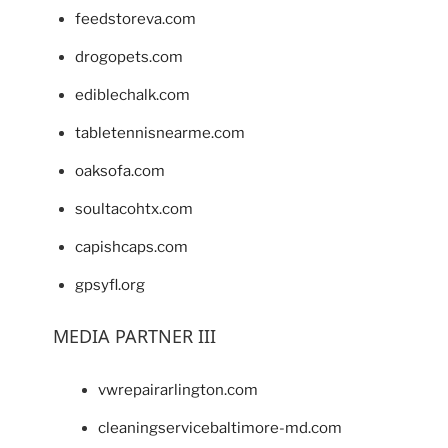
feedstoreva.com
drogopets.com
ediblechalk.com
tabletennisnearme.com
oaksofa.com
soultacohtx.com
capishcaps.com
gpsyfl.org
MEDIA PARTNER III
vwrepairarlington.com
cleaningservicebaltimore-md.com