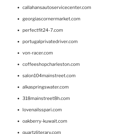
callahansautoservicecenter.com
georgiascornermarket.com
perfectfit24-7.com
portugalprivatedriver.com
von-racer.com
coffeeshopcharleston.com
salon104mainstreet.com
alkaspringswater.com
318mainstreet8h.com
lovenailsspari.com
oakberry-kuwait.com
quartzliterary.com