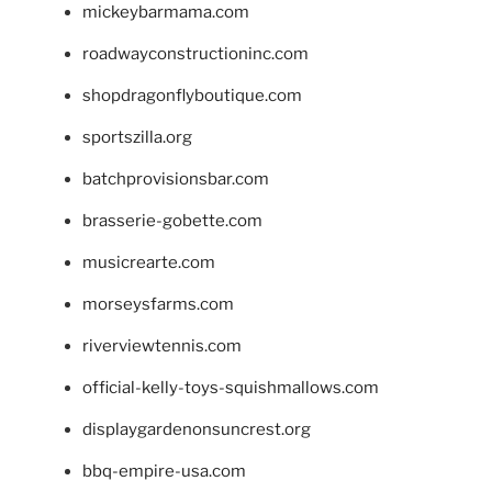
mickeybarmama.com
roadwayconstructioninc.com
shopdragonflyboutique.com
sportszilla.org
batchprovisionsbar.com
brasserie-gobette.com
musicrearte.com
morseysfarms.com
riverviewtennis.com
official-kelly-toys-squishmallows.com
displaygardenonsuncrest.org
bbq-empire-usa.com