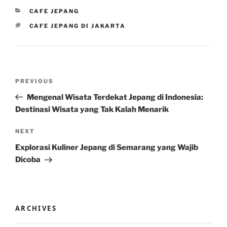
CATEGORIES
CAFE JEPANG
TAGS
CAFE JEPANG DI JAKARTA
Post
Previous
PREVIOUS
navigation
Post
Mengenal Wisata Terdekat Jepang di Indonesia:
Destinasi Wisata yang Tak Kalah Menarik
Next
NEXT
Post
Explorasi Kuliner Jepang di Semarang yang Wajib
Dicoba
ARCHIVES