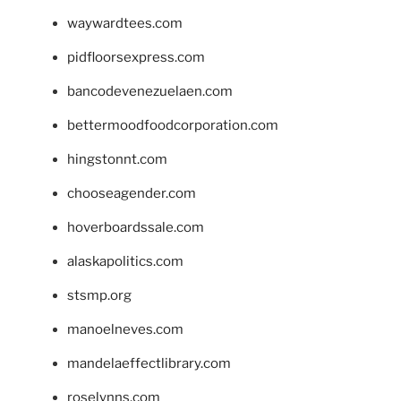
waywardtees.com
pidfloorsexpress.com
bancodevenezuelaen.com
bettermoodfoodcorporation.com
hingstonnt.com
chooseagender.com
hoverboardssale.com
alaskapolitics.com
stsmp.org
manoelneves.com
mandelaeffectlibrary.com
roselynns.com