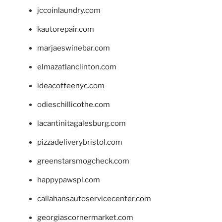
jccoinlaundry.com
kautorepair.com
marjaeswinebar.com
elmazatlanclinton.com
ideacoffeenyc.com
odieschillicothe.com
lacantinitagalesburg.com
pizzadeliverybristol.com
greenstarsmogcheck.com
happypawspl.com
callahansautoservicecenter.com
georgiascornermarket.com