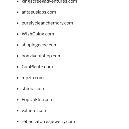
kingscreekadventures.com
antaeuslabs.com
purelycleanchemdry.com
WishOping.com
shoplegacee.com
bonvivantshop.com
CupPlante.com
mpzin.com
stcreal.com
PopUpFlea.com
valueml.com
rebeccatorresjewelry.com