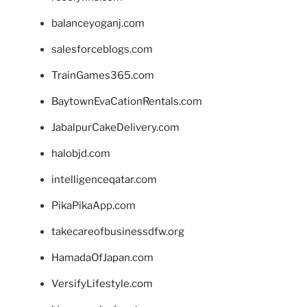
balanceyoganj.com
salesforceblogs.com
TrainGames365.com
BaytownEvaCationRentals.com
JabalpurCakeDelivery.com
halobjd.com
intelligenceqatar.com
PikaPikaApp.com
takecareofbusinessdfw.org
HamadaOfJapan.com
VersifyLifestyle.com