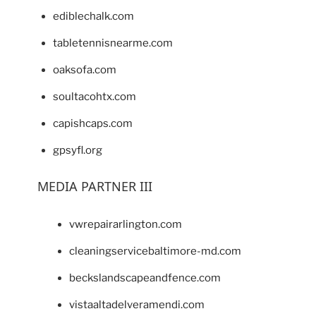
ediblechalk.com
tabletennisnearme.com
oaksofa.com
soultacohtx.com
capishcaps.com
gpsyfl.org
MEDIA PARTNER III
vwrepairarlington.com
cleaningservicebaltimore-md.com
beckslandscapeandfence.com
vistaaltadelveramendi.com