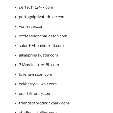
perfectfit24-7.com
portugalprivatedriver.com
von-racer.com
coffeeshopcharleston.com
salon104mainstreet.com
alkaspringswater.com
318mainstreet8h.com
lovenailsspari.com
oakberry-kuwait.com
quartzliterary.com
friendsofbroderickpark.com
studiopiattellina.com