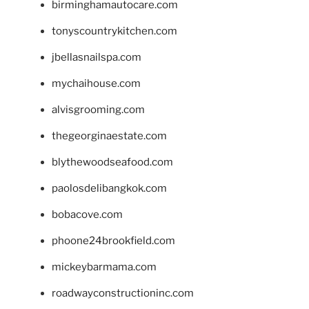
birminghamautocare.com
tonyscountrykitchen.com
jbellasnailspa.com
mychaihouse.com
alvisgrooming.com
thegeorginaestate.com
blythewoodseafood.com
paolosdelibangkok.com
bobacove.com
phoone24brookfield.com
mickeybarmama.com
roadwayconstructioninc.com