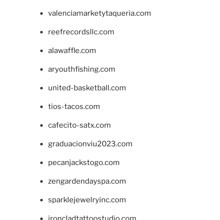
valenciamarketytaqueria.com
reefrecordsllc.com
alawaffle.com
aryouthfishing.com
united-basketball.com
tios-tacos.com
cafecito-satx.com
graduacionviu2023.com
pecanjackstogo.com
zengardendayspa.com
sparklejewelryinc.com
ironcladtattoostudio.com