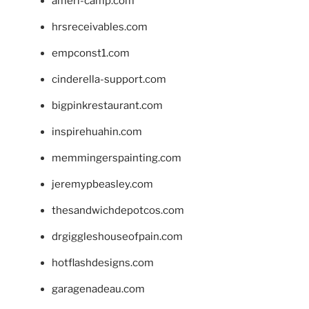
ameri-camp.com
hrsreceivables.com
empconst1.com
cinderella-support.com
bigpinkrestaurant.com
inspirehuahin.com
memmingerspainting.com
jeremypbeasley.com
thesandwichdepotcos.com
drgiggleshouseofpain.com
hotflashdesigns.com
garagenadeau.com