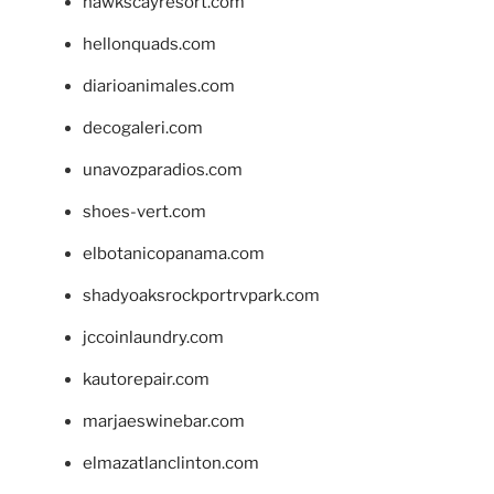
hawkscayresort.com
hellonquads.com
diarioanimales.com
decogaleri.com
unavozparadios.com
shoes-vert.com
elbotanicopanama.com
shadyoaksrockportrvpark.com
jccoinlaundry.com
kautorepair.com
marjaeswinebar.com
elmazatlanclinton.com