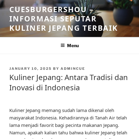
Skip
CUESBURGERSHOU –
to
INFORMASI SEPUTAR
content
KULINER JEPANG TERBAIK
Menu
POSTED
JANUARY 10, 2025
BY
ADMINCUE
ON
Kuliner Jepang: Antara Tradisi dan
Inovasi di Indonesia
Kuliner Jepang memang sudah lama dikenal oleh
masyarakat Indonesia. Kehadirannya di Tanah Air telah
lama menjadi favorit bagi pecinta makanan Jepang.
Namun, apakah kalian tahu bahwa kuliner Jepang telah