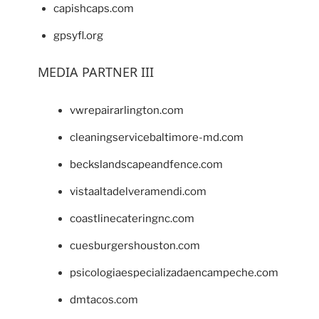
capishcaps.com
gpsyfl.org
MEDIA PARTNER III
vwrepairarlington.com
cleaningservicebaltimore-md.com
beckslandscapeandfence.com
vistaaltadelveramendi.com
coastlinecateringnc.com
cuesburgershouston.com
psicologiaespecializadaencampeche.com
dmtacos.com