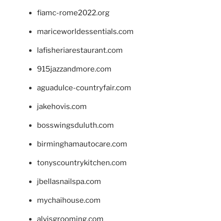
fiamc-rome2022.org
mariceworldessentials.com
lafisheriarestaurant.com
915jazzandmore.com
aguadulce-countryfair.com
jakehovis.com
bosswingsduluth.com
birminghamautocare.com
tonyscountrykitchen.com
jbellasnailspa.com
mychaihouse.com
alvisgrooming.com