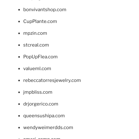
bonvivantshop.com
CupPlante.com
mpzin.com
stcreal.com
PopUpFlea.com
valueml.com
rebeccatorresjewelry.com
jmpbliss.com
drjorgerico.com
queensushipa.com
wendyweimerdds.com