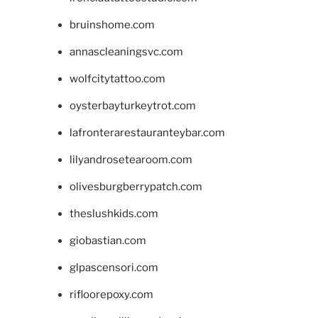
bruinshome.com
annascleaningsvc.com
wolfcitytattoo.com
oysterbayturkeytrot.com
lafronterarestauranteybar.com
lilyandrosetearoom.com
olivesburgberrypatch.com
theslushkids.com
giobastian.com
glpascensori.com
rifloorepoxy.com