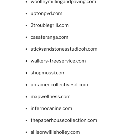
woolleymillingandpaving.com
uptonpvd.com
2troublegrill.com
casateranga.com
sticksandstonesstudiooh.com
walkers-treeservice.com
shopmossi.com
untamedcollectivesd.com
mxpwellness.com
infernocanine.com
thepaperhousecollection.com
allisonwillisholley.com