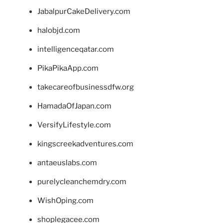
JabalpurCakeDelivery.com
halobjd.com
intelligenceqatar.com
PikaPikaApp.com
takecareofbusinessdfw.org
HamadaOfJapan.com
VersifyLifestyle.com
kingscreekadventures.com
antaeuslabs.com
purelycleanchemdry.com
WishOping.com
shoplegacee.com