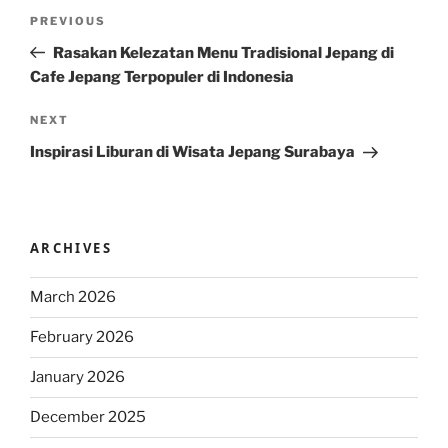
Post
Previous
PREVIOUS
navigation
Post
Rasakan Kelezatan Menu Tradisional Jepang di
Cafe Jepang Terpopuler di Indonesia
Next
NEXT
Post
Inspirasi Liburan di Wisata Jepang Surabaya
ARCHIVES
March 2026
February 2026
January 2026
December 2025