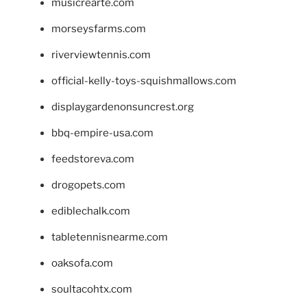
musicrearte.com
morseysfarms.com
riverviewtennis.com
official-kelly-toys-squishmallows.com
displaygardenonsuncrest.org
bbq-empire-usa.com
feedstoreva.com
drogopets.com
ediblechalk.com
tabletennisnearme.com
oaksofa.com
soultacohtx.com