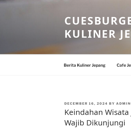
Skip
to
CUESBURGE
content
KULINER J
Berita Kuliner Jepang
Cafe J
POSTED
DECEMBER 16, 2024
BY
ADMIN
ON
Keindahan Wisata 
Wajib Dikunjungi