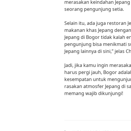
merasakan keindahan Jepang t
seorang pengunjung setia.
Selain itu, ada juga restoran
makanan khas Jepang dengan 
Jepang di Bogor tidak kalah e
pengunjung bisa menikmati s
Jepang lainnya di sini,” jelas 
Jadi, jika kamu ingin merasa
harus pergi jauh, Bogor adala
kesempatan untuk mengunjun
rasakan atmosfer Jepang di s
memang wajib dikunjungi!