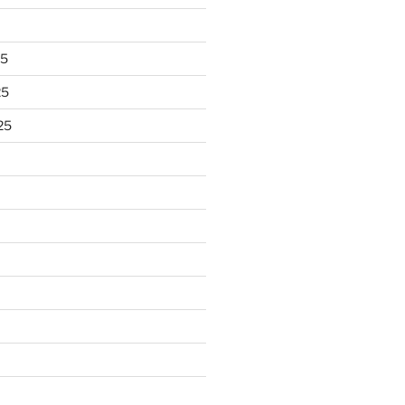
25
25
25