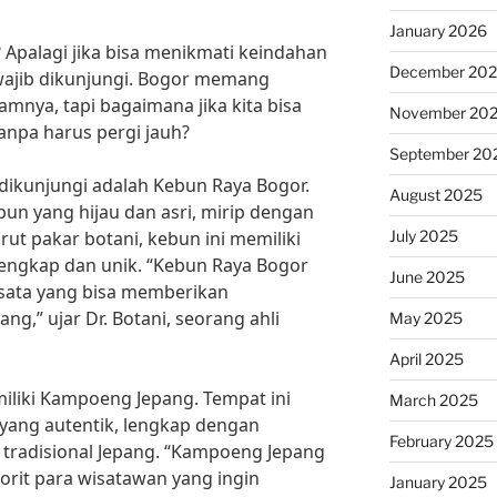
January 2026
? Apalagi jika bisa menikmati keindahan
December 20
wajib dikunjungi. Bogor memang
mnya, tapi bagaimana jika kita bisa
November 20
npa harus pergi jauh?
September 20
 dikunjungi adalah Kebun Raya Bogor.
August 2025
ebun yang hijau dan asri, mirip dengan
July 2025
ut pakar botani, kebun ini memiliki
lengkap dan unik. “Kebun Raya Bogor
June 2025
wisata yang bisa memberikan
g,” ujar Dr. Botani, seorang ahli
May 2025
April 2025
miliki Kampoeng Jepang. Tempat ini
March 2025
ang autentik, lengkap dengan
February 2025
radisional Jepang. “Kampoeng Jepang
orit para wisatawan yang ingin
January 2025