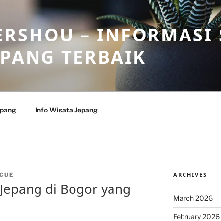
RSHOU – INFORMASI 
EPANG TERBAIK
epang
Info Wisata Jepang
ARCHIVES
CUE
Jepang di Bogor yang
March 2026
February 2026