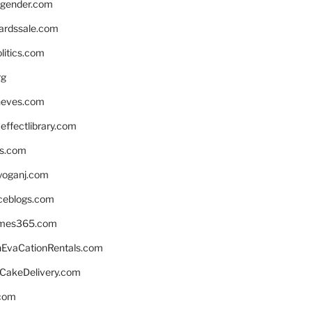
gender.com
ardssale.com
litics.com
rg
neves.com
ffectlibrary.com
ns.com
yoganj.com
rceblogs.com
ames365.com
EvaCationRentals.com
rCakeDelivery.com
.com