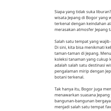
Siapa yang tidak suka liburan
wisata Jepang di Bogor yang 
terkenal dengan keindahan ala
merasakan atmosfer Jepang ta
Salah satu tempat yang wajib
Di sini, kita bisa menikmati k
taman-taman di Jepang. Menur
koleksi tanaman yang cukup 
adalah salah satu destinasi 
pengalaman mirip dengan Jepan
botani terkenal.
Tak hanya itu, Bogor juga me
menawarkan suasana Jepang y
bangunan-bangunan bergaya t
menjadi salah satu tempat fav