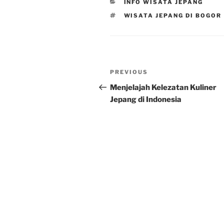
CATEGORIES
INFO WISATA JEPANG
TAGS
WISATA JEPANG DI BOGOR
Post
Previous
PREVIOUS
navigation
Post
Menjelajah Kelezatan Kuliner
Jepang di Indonesia