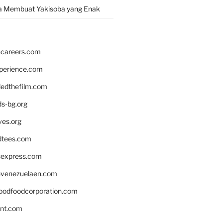
a Membuat Yakisoba yang Enak
hcareers.com
xperience.com
edthefilm.com
ds-bg.org
ves.org
tees.com
rsexpress.com
venezuelaen.com
oodfoodcorporation.com
nnt.com