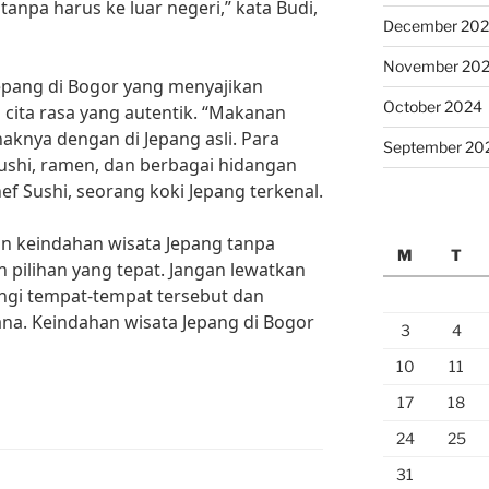
anpa harus ke luar negeri,” kata Budi,
December 20
November 20
 Jepang di Bogor yang menyajikan
October 2024
cita rasa yang autentik. “Makanan
naknya dengan di Jepang asli. Para
September 20
ushi, ramen, dan berbagai hidangan
Chef Sushi, seorang koki Jepang terkenal.
kan keindahan wisata Jepang tanpa
M
T
h pilihan yang tepat. Jangan lewatkan
gi tempat-tempat tersebut dan
ana. Keindahan wisata Jepang di Bogor
3
4
10
11
17
18
24
25
31