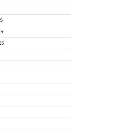
25
25
25