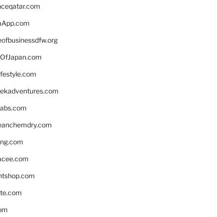
enceqatar.com
aApp.com
eofbusinessdfw.org
OfJapan.com
ifestyle.com
eekadventures.com
labs.com
leanchemdry.com
ing.com
acee.com
ntshop.com
te.com
om