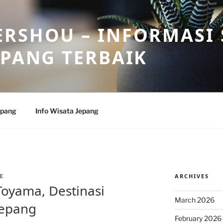
RSHOU – INFORMASI 
EPANG TERBAIK
epang
Info Wisata Jepang
ARCHIVES
E
Toyama, Destinasi
March 2026
Jepang
February 2026