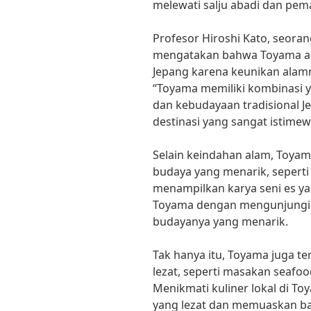
melewati salju abadi dan p
Profesor Hiroshi Kato, seoran
mengatakan bahwa Toyama adal
Jepang karena keunikan alam
“Toyama memiliki kombinasi 
dan kebudayaan tradisional 
destinasi yang sangat istimewa
Selain keindahan alam, Toya
budaya yang menarik, seperti
menampilkan karya seni es ya
Toyama dengan mengunjungi b
budayanya yang menarik.
Tak hanya itu, Toyama juga 
lezat, seperti masakan seafo
Menikmati kuliner lokal di T
yang lezat dan memuaskan ba