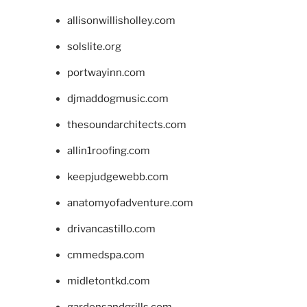
allisonwillisholley.com
solslite.org
portwayinn.com
djmaddogmusic.com
thesoundarchitects.com
allin1roofing.com
keepjudgewebb.com
anatomyofadventure.com
drivancastillo.com
cmmedspa.com
midletontkd.com