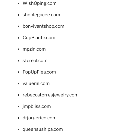
WishOping.com
shoplegacee.com
bonvivantshop.com
CupPlante.com
mpzin.com
stcreal.com
PopUpFlea.com
valueml.com
rebeccatorresjewelry.com
jmpbliss.com
drjorgerico.com
queensushipa.com