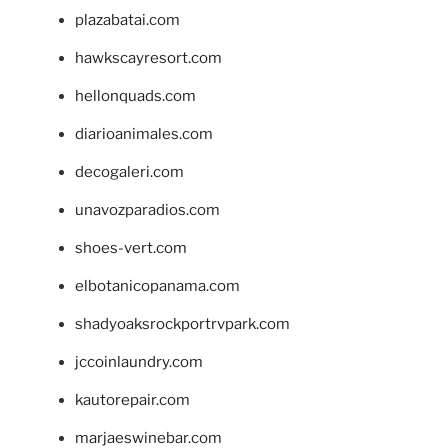
plazabatai.com
hawkscayresort.com
hellonquads.com
diarioanimales.com
decogaleri.com
unavozparadios.com
shoes-vert.com
elbotanicopanama.com
shadyoaksrockportrvpark.com
jccoinlaundry.com
kautorepair.com
marjaeswinebar.com