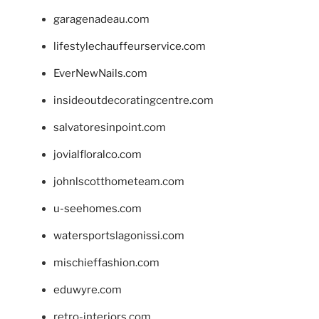
garagenadeau.com
lifestylechauffeurservice.com
EverNewNails.com
insideoutdecoratingcentre.com
salvatoresinpoint.com
jovialfloralco.com
johnlscotthometeam.com
u-seehomes.com
watersportslagonissi.com
mischieffashion.com
eduwyre.com
retro-interiors.com