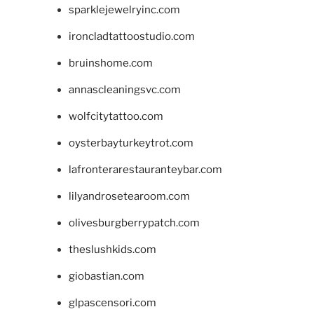
sparklejewelryinc.com
ironcladtattoostudio.com
bruinshome.com
annascleaningsvc.com
wolfcitytattoo.com
oysterbayturkeytrot.com
lafronterarestauranteybar.com
lilyandrosetearoom.com
olivesburgberrypatch.com
theslushkids.com
giobastian.com
glpascensori.com