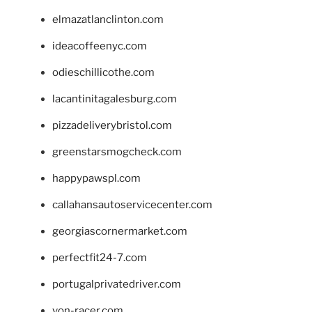
elmazatlanclinton.com
ideacoffeenyc.com
odieschillicothe.com
lacantinitagalesburg.com
pizzadeliverybristol.com
greenstarsmogcheck.com
happypawspl.com
callahansautoservicecenter.com
georgiascornermarket.com
perfectfit24-7.com
portugalprivatedriver.com
von-racer.com