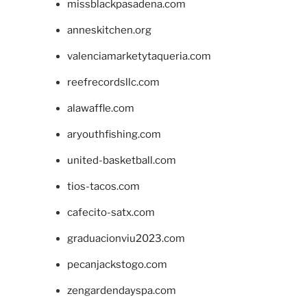
missblackpasadena.com
anneskitchen.org
valenciamarketytaqueria.com
reefrecordsllc.com
alawaffle.com
aryouthfishing.com
united-basketball.com
tios-tacos.com
cafecito-satx.com
graduacionviu2023.com
pecanjackstogo.com
zengardendayspa.com