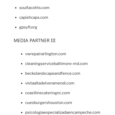
soultacohtx.com
capishcaps.com
gpsyfl.org
MEDIA PARTNER III
vwrepairarlington.com
cleaningservicebaltimore-md.com
beckslandscapeandfence.com
vistaaltadelveramendi.com
coastlinecateringnc.com
cuesburgershouston.com
psicologiaespecializadaencampeche.com