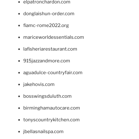
elpatronchardon.com
donglaishun-order.com
fiamc-rome2022.org
mariceworldessentials.com
lafisheriarestaurant.com
915jazzandmore.com
aguadulce-countryfair.com
jakehovis.com
bosswingsduluth.com
birminghamautocare.com
tonyscountrykitchen.com
jbellasnailspa.com