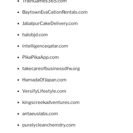
TrainGames365.com
BaytownEvaCationRentals.com
JabalpurCakeDelivery.com
halobjd.com
intelligenceqatar.com
PikaPikaApp.com
takecareofbusinessdfw.org
HamadaOfJapan.com
VersifyLifestyle.com
kingscreekadventures.com
antaeuslabs.com
purelycleanchemdry.com