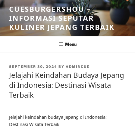
Skip
CUESBURGERSHOU –
to
INFORMASI SEPUTAR
content
KULINER JEPANG TERBAIK
Menu
POSTED
SEPTEMBER 30, 2024
BY
ADMINCUE
ON
Jelajahi Keindahan Budaya Jepang
di Indonesia: Destinasi Wisata
Terbaik
Jelajahi keindahan budaya Jepang di Indonesia:
Destinasi Wisata Terbaik