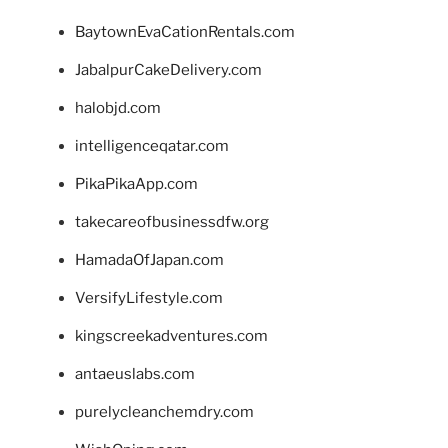
BaytownEvaCationRentals.com
JabalpurCakeDelivery.com
halobjd.com
intelligenceqatar.com
PikaPikaApp.com
takecareofbusinessdfw.org
HamadaOfJapan.com
VersifyLifestyle.com
kingscreekadventures.com
antaeuslabs.com
purelycleanchemdry.com