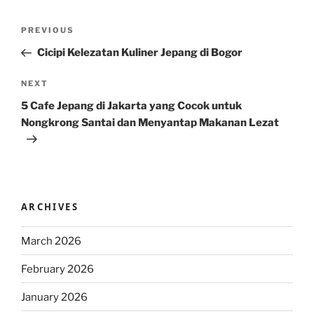
Post
Previous
PREVIOUS
navigation
Post
Cicipi Kelezatan Kuliner Jepang di Bogor
Next
NEXT
Post
5 Cafe Jepang di Jakarta yang Cocok untuk
Nongkrong Santai dan Menyantap Makanan Lezat
ARCHIVES
March 2026
February 2026
January 2026