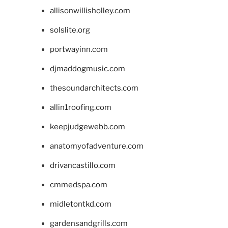
allisonwillisholley.com
solslite.org
portwayinn.com
djmaddogmusic.com
thesoundarchitects.com
allin1roofing.com
keepjudgewebb.com
anatomyofadventure.com
drivancastillo.com
cmmedspa.com
midletontkd.com
gardensandgrills.com