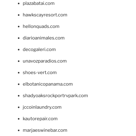
plazabatai.com
hawkscayresort.com
hellonquads.com
diarioanimales.com
decogaleri.com
unavozparadios.com
shoes-vert.com
elbotanicopanama.com
shadyoaksrockportrvpark.com
jccoinlaundry.com
kautorepair.com
marjaeswinebar.com