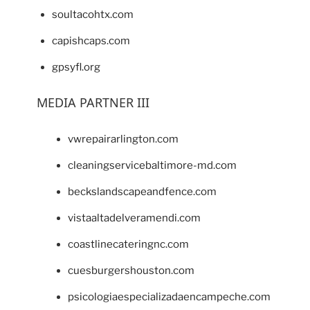
soultacohtx.com
capishcaps.com
gpsyfl.org
MEDIA PARTNER III
vwrepairarlington.com
cleaningservicebaltimore-md.com
beckslandscapeandfence.com
vistaaltadelveramendi.com
coastlinecateringnc.com
cuesburgershouston.com
psicologiaespecializadaencampeche.com