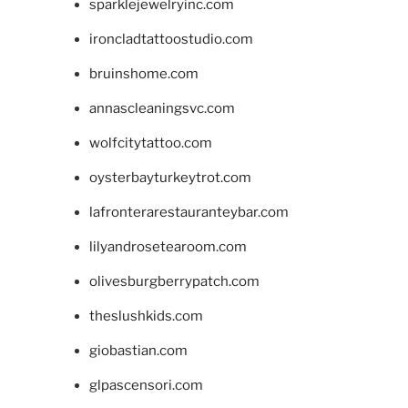
sparklejewelryinc.com
ironcladtattoostudio.com
bruinshome.com
annascleaningsvc.com
wolfcitytattoo.com
oysterbayturkeytrot.com
lafronterarestauranteybar.com
lilyandrosetearoom.com
olivesburgberrypatch.com
theslushkids.com
giobastian.com
glpascensori.com