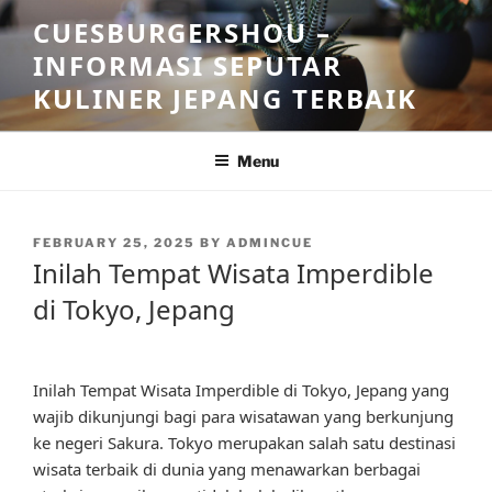
Skip
CUESBURGERSHOU –
to
INFORMASI SEPUTAR
content
KULINER JEPANG TERBAIK
Menu
POSTED
FEBRUARY 25, 2025
BY
ADMINCUE
ON
Inilah Tempat Wisata Imperdible
di Tokyo, Jepang
Inilah Tempat Wisata Imperdible di Tokyo, Jepang yang
wajib dikunjungi bagi para wisatawan yang berkunjung
ke negeri Sakura. Tokyo merupakan salah satu destinasi
wisata terbaik di dunia yang menawarkan berbagai