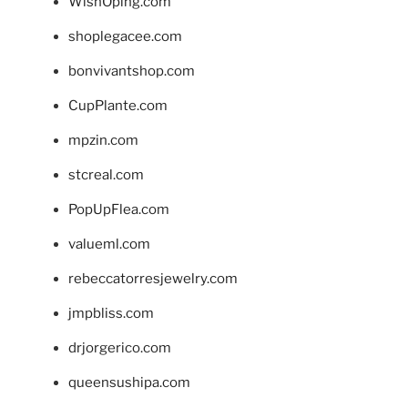
WishOping.com
shoplegacee.com
bonvivantshop.com
CupPlante.com
mpzin.com
stcreal.com
PopUpFlea.com
valueml.com
rebeccatorresjewelry.com
jmpbliss.com
drjorgerico.com
queensushipa.com