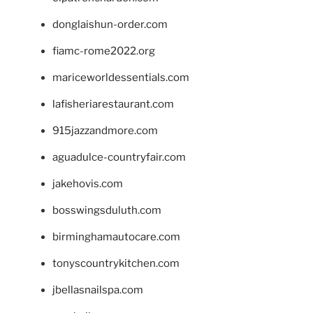
donglaishun-order.com
fiamc-rome2022.org
mariceworldessentials.com
lafisheriarestaurant.com
915jazzandmore.com
aguadulce-countryfair.com
jakehovis.com
bosswingsduluth.com
birminghamautocare.com
tonyscountrykitchen.com
jbellasnailspa.com