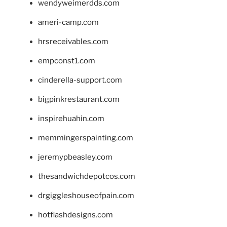
wendyweimerdds.com
ameri-camp.com
hrsreceivables.com
empconst1.com
cinderella-support.com
bigpinkrestaurant.com
inspirehuahin.com
memmingerspainting.com
jeremypbeasley.com
thesandwichdepotcos.com
drgiggleshouseofpain.com
hotflashdesigns.com