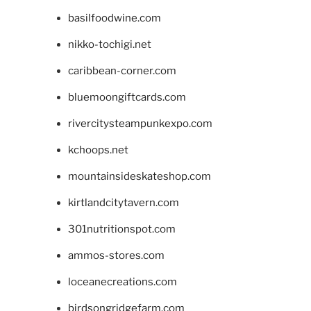
basilfoodwine.com
nikko-tochigi.net
caribbean-corner.com
bluemoongiftcards.com
rivercitysteampunkexpo.com
kchoops.net
mountainsideskateshop.com
kirtlandcitytavern.com
301nutritionspot.com
ammos-stores.com
loceanecreations.com
birdsongridgefarm.com