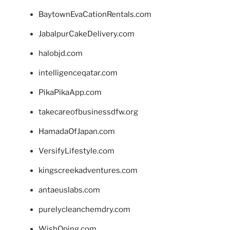
BaytownEvaCationRentals.com
JabalpurCakeDelivery.com
halobjd.com
intelligenceqatar.com
PikaPikaApp.com
takecareofbusinessdfw.org
HamadaOfJapan.com
VersifyLifestyle.com
kingscreekadventures.com
antaeuslabs.com
purelycleanchemdry.com
WishOping.com