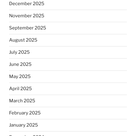
December 2025
November 2025
September 2025
August 2025
July 2025
June 2025
May 2025
April 2025
March 2025
February 2025
January 2025