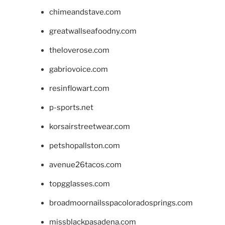
chimeandstave.com
greatwallseafoodny.com
theloverose.com
gabriovoice.com
resinflowart.com
p-sports.net
korsairstreetwear.com
petshopallston.com
avenue26tacos.com
topgglasses.com
broadmoornailsspacoloradosprings.com
missblackpasadena.com