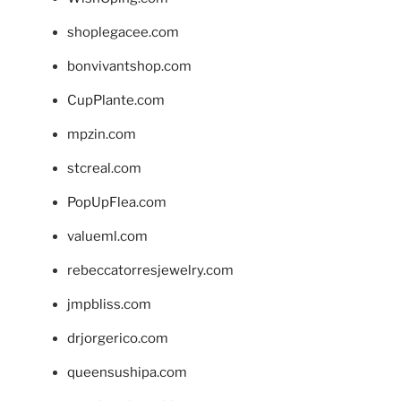
shoplegacee.com
bonvivantshop.com
CupPlante.com
mpzin.com
stcreal.com
PopUpFlea.com
valueml.com
rebeccatorresjewelry.com
jmpbliss.com
drjorgerico.com
queensushipa.com