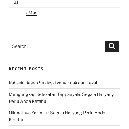
31
« Mar
Search
Search
for:
RECENT POSTS
Rahasia Resep Sukiayki yang Enak dan Lezat
Mengungkap Kelezatan Teppanyaki: Segala Hal yang
Perlu Anda Ketahui
Nikmatnya Yakiniku: Segala Hal yang Perlu Anda
Ketahui