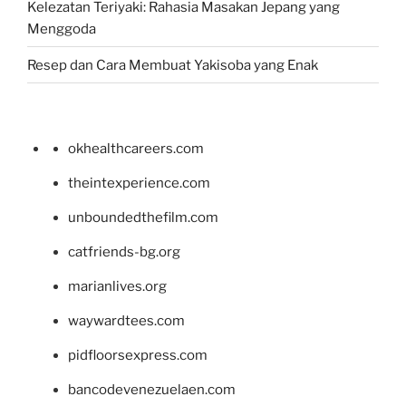
Kelezatan Teriyaki: Rahasia Masakan Jepang yang
Menggoda
Resep dan Cara Membuat Yakisoba yang Enak
okhealthcareers.com
theintexperience.com
unboundedthefilm.com
catfriends-bg.org
marianlives.org
waywardtees.com
pidfloorsexpress.com
bancodevenezuelaen.com