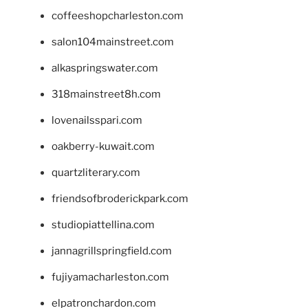
coffeeshopcharleston.com
salon104mainstreet.com
alkaspringswater.com
318mainstreet8h.com
lovenailsspari.com
oakberry-kuwait.com
quartzliterary.com
friendsofbroderickpark.com
studiopiattellina.com
jannagrillspringfield.com
fujiyamacharleston.com
elpatronchardon.com