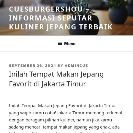
Skip
CUESBURGERSHOU –
to
INFORMASI SEPUTAR
content
KULINER JEPANG TERBAIK
Menu
POSTED
SEPTEMBER 26, 2024
BY
ADMINCUE
ON
Inilah Tempat Makan Jepang
Favorit di Jakarta Timur
Inilah Tempat Makan Jepang Favorit di Jakarta Timur
yang wajib kamu coba! Jakarta Timur memang terkenal
dengan beragam pilihan kuliner, namun jika kamu
sedang mencari tempat makan Jepang yang enak, ada