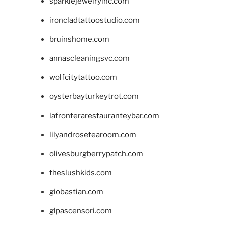
sparklejewelryinc.com
ironcladtattoostudio.com
bruinshome.com
annascleaningsvc.com
wolfcitytattoo.com
oysterbayturkeytrot.com
lafronterarestauranteybar.com
lilyandrosetearoom.com
olivesburgberrypatch.com
theslushkids.com
giobastian.com
glpascensori.com