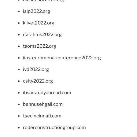
ialp2022.org
klivet2022.org
ifac-hms2022.org
taoms2022.org
iias-euromena-conference2022.org
ivd2022.org
csity2022.org
ibsarstudyabroad.com
bennusehgall.com
tsecincinnati.com
roderconstructiongroup.com