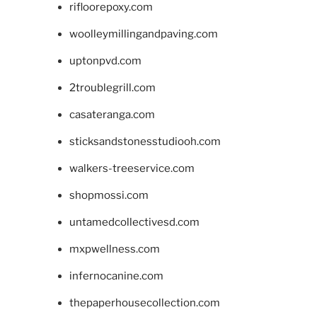
rifloorepoxy.com
woolleymillingandpaving.com
uptonpvd.com
2troublegrill.com
casateranga.com
sticksandstonesstudiooh.com
walkers-treeservice.com
shopmossi.com
untamedcollectivesd.com
mxpwellness.com
infernocanine.com
thepaperhousecollection.com