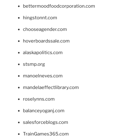
bettermoodfoodcorporation.com
hingstonnt.com
chooseagender.com
hoverboardssale.com
alaskapolitics.com
stsmp.org
manoelneves.com
mandelaeffectlibrary.com
roselynns.com
balanceyoganj.com
salesforceblogs.com
TrainGames365.com