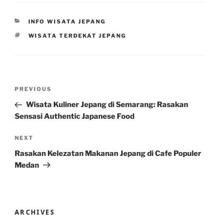
CATEGORIES
INFO WISATA JEPANG
TAGS
WISATA TERDEKAT JEPANG
Post
Previous
PREVIOUS
navigation
Post
Wisata Kuliner Jepang di Semarang: Rasakan
Sensasi Authentic Japanese Food
Next
NEXT
Post
Rasakan Kelezatan Makanan Jepang di Cafe Populer
Medan
ARCHIVES