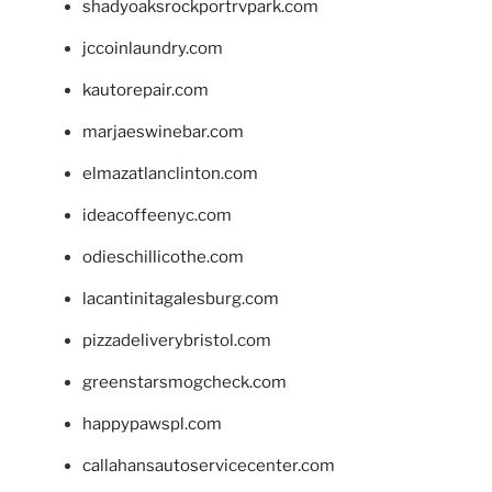
shadyoaksrockportrvpark.com
jccoinlaundry.com
kautorepair.com
marjaeswinebar.com
elmazatlanclinton.com
ideacoffeenyc.com
odieschillicothe.com
lacantinitagalesburg.com
pizzadeliverybristol.com
greenstarsmogcheck.com
happypawspl.com
callahansautoservicecenter.com