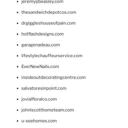
jeremypbeasley.com
thesandwichdepotcos.com
drgiggleshouseofpain.com
hotflashdesigns.com
garagenadeau.com
lifestylechauffeurservice.com
EverNewNails.com
insideoutdecoratingcentre.com
salvatoresinpoint.com
jovialfloralco.com
johnlscotthometeam.com
u-seehomes.com