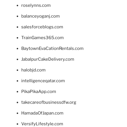
roselynns.com
balanceyoganj.com
salesforceblogs.com
TrainGames365.com
BaytownEvaCationRentals.com
JabalpurCakeDelivery.com
halobjd.com
intelligenceqatar.com
PikaPikaApp.com
takecareofbusinessdfw.org
HamadaOfJapan.com
VersifyLifestyle.com