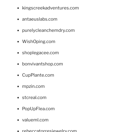
kingscreekadventures.com
antaeuslabs.com
purelycleanchemdry.com
WishOping.com
shoplegacee.com
bonvivantshop.com
CupPlante.com
mpzin.com
stcreal.com
PopUpFlea.com
valueml.com
rebeccatorresjewelry.com