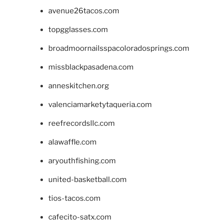
avenue26tacos.com
topgglasses.com
broadmoornailsspacoloradosprings.com
missblackpasadena.com
anneskitchen.org
valenciamarketytaqueria.com
reefrecordsllc.com
alawaffle.com
aryouthfishing.com
united-basketball.com
tios-tacos.com
cafecito-satx.com