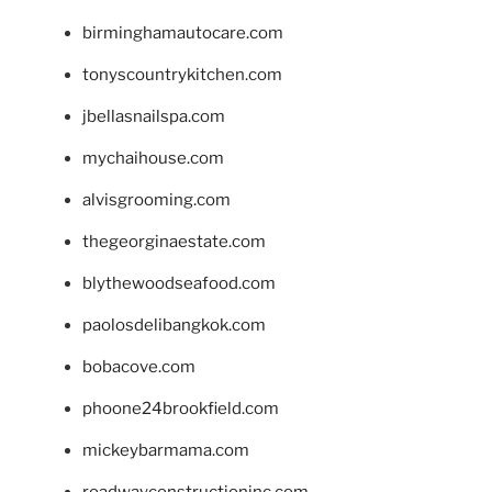
birminghamautocare.com
tonyscountrykitchen.com
jbellasnailspa.com
mychaihouse.com
alvisgrooming.com
thegeorginaestate.com
blythewoodseafood.com
paolosdelibangkok.com
bobacove.com
phoone24brookfield.com
mickeybarmama.com
roadwayconstructioninc.com