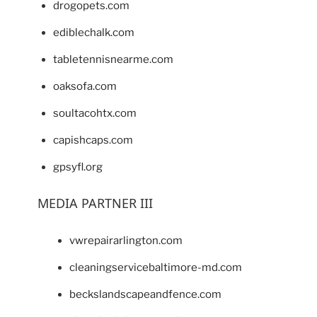
drogopets.com
ediblechalk.com
tabletennisnearme.com
oaksofa.com
soultacohtx.com
capishcaps.com
gpsyfl.org
MEDIA PARTNER III
vwrepairarlington.com
cleaningservicebaltimore-md.com
beckslandscapeandfence.com