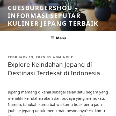
Skip
CUESBURGERSHOU –
to
INFORMASI SEPUTAR
content
KULINER JEPANG TERBAIK
Menu
POSTED
FEBRUARY 13, 2025
BY
ADMINCUE
ON
Explore Keindahan Jepang di
Destinasi Terdekat di Indonesia
Jepang memang dikenal sebagai salah satu negara yang
memiliki keindahan alam dan budaya yang memukau.
Namun, tahukah kamu bahwa kamu tidak perlu jauh-
jauh ke Jepang untuk menikmati pesonanya? Ya, kamu