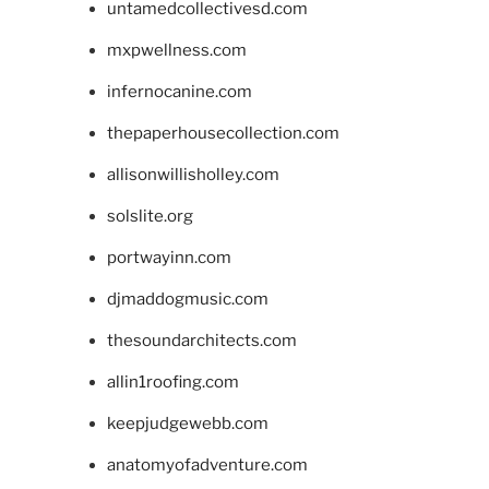
untamedcollectivesd.com
mxpwellness.com
infernocanine.com
thepaperhousecollection.com
allisonwillisholley.com
solslite.org
portwayinn.com
djmaddogmusic.com
thesoundarchitects.com
allin1roofing.com
keepjudgewebb.com
anatomyofadventure.com