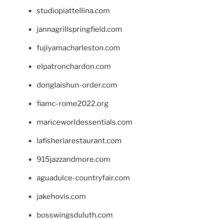
studiopiattellina.com
jannagrillspringfield.com
fujiyamacharleston.com
elpatronchardon.com
donglaishun-order.com
fiamc-rome2022.org
mariceworldessentials.com
lafisheriarestaurant.com
915jazzandmore.com
aguadulce-countryfair.com
jakehovis.com
bosswingsduluth.com