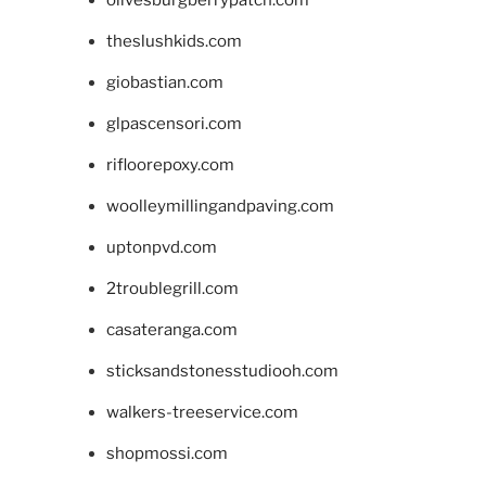
olivesburgberrypatch.com
theslushkids.com
giobastian.com
glpascensori.com
rifloorepoxy.com
woolleymillingandpaving.com
uptonpvd.com
2troublegrill.com
casateranga.com
sticksandstonesstudiooh.com
walkers-treeservice.com
shopmossi.com