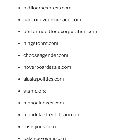
pidfloorsexpress.com
bancodevenezuelaen.com
bettermoodfoodcorporation.com
hingstonnt.com
chooseagender.com
hoverboardssale.com
alaskapolitics.com
stsmp.org
manoelneves.com
mandelaeffectlibrary.com
roselynns.com
balanceyoganj.com