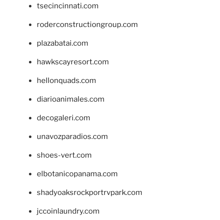
tsecincinnati.com
roderconstructiongroup.com
plazabatai.com
hawkscayresort.com
hellonquads.com
diarioanimales.com
decogaleri.com
unavozparadios.com
shoes-vert.com
elbotanicopanama.com
shadyoaksrockportrvpark.com
jccoinlaundry.com