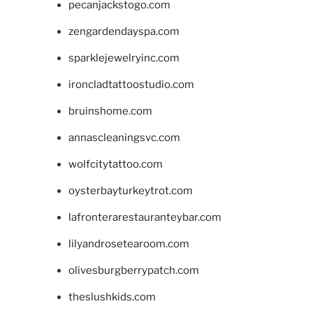
pecanjackstogo.com
zengardendayspa.com
sparklejewelryinc.com
ironcladtattoostudio.com
bruinshome.com
annascleaningsvc.com
wolfcitytattoo.com
oysterbayturkeytrot.com
lafronterarestauranteybar.com
lilyandrosetearoom.com
olivesburgberrypatch.com
theslushkids.com