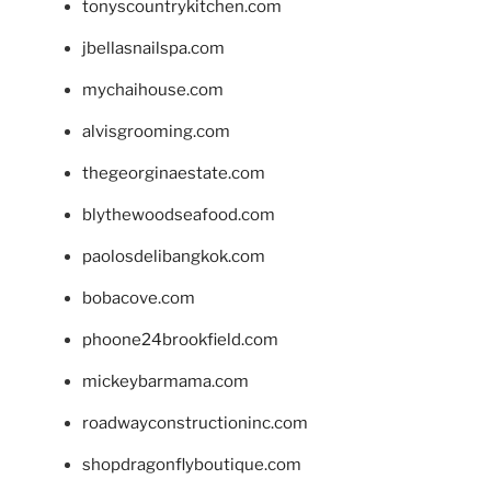
tonyscountrykitchen.com
jbellasnailspa.com
mychaihouse.com
alvisgrooming.com
thegeorginaestate.com
blythewoodseafood.com
paolosdelibangkok.com
bobacove.com
phoone24brookfield.com
mickeybarmama.com
roadwayconstructioninc.com
shopdragonflyboutique.com