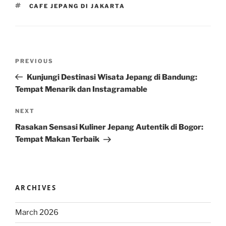
TAGS
CAFE JEPANG DI JAKARTA
Post
Previous
PREVIOUS
navigation
Post
Kunjungi Destinasi Wisata Jepang di Bandung:
Tempat Menarik dan Instagramable
Next
NEXT
Post
Rasakan Sensasi Kuliner Jepang Autentik di Bogor:
Tempat Makan Terbaik
ARCHIVES
March 2026