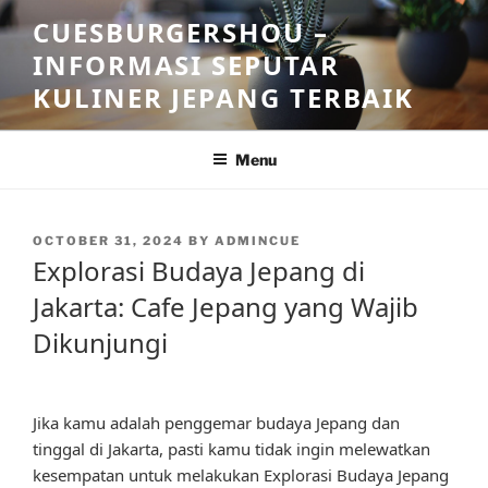
Skip
CUESBURGERSHOU –
to
INFORMASI SEPUTAR
content
KULINER JEPANG TERBAIK
Menu
POSTED
OCTOBER 31, 2024
BY
ADMINCUE
ON
Explorasi Budaya Jepang di
Jakarta: Cafe Jepang yang Wajib
Dikunjungi
Jika kamu adalah penggemar budaya Jepang dan
tinggal di Jakarta, pasti kamu tidak ingin melewatkan
kesempatan untuk melakukan Explorasi Budaya Jepang