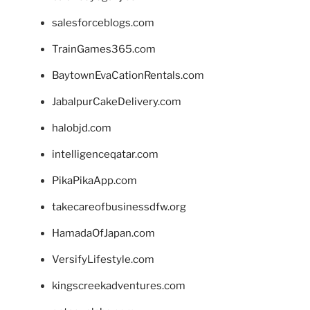
salesforceblogs.com
TrainGames365.com
BaytownEvaCationRentals.com
JabalpurCakeDelivery.com
halobjd.com
intelligenceqatar.com
PikaPikaApp.com
takecareofbusinessdfw.org
HamadaOfJapan.com
VersifyLifestyle.com
kingscreekadventures.com