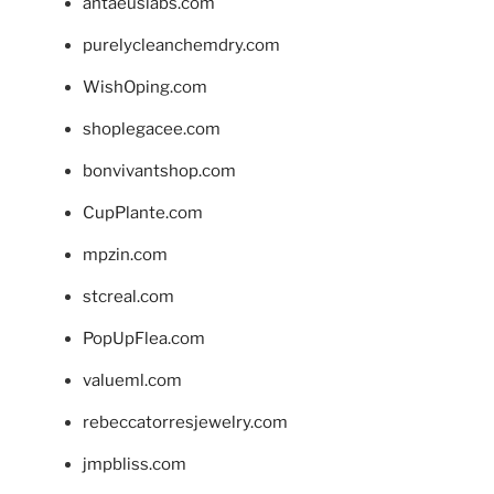
antaeuslabs.com
purelycleanchemdry.com
WishOping.com
shoplegacee.com
bonvivantshop.com
CupPlante.com
mpzin.com
stcreal.com
PopUpFlea.com
valueml.com
rebeccatorresjewelry.com
jmpbliss.com