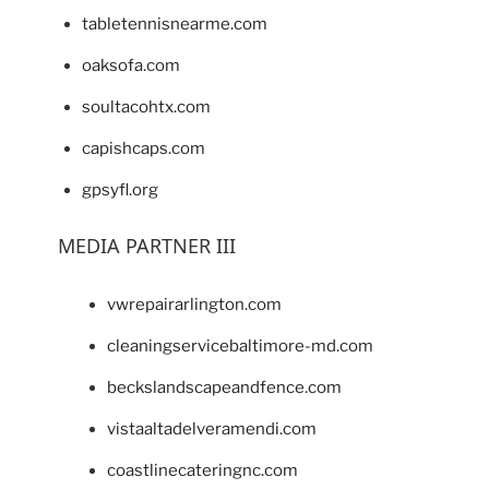
tabletennisnearme.com
oaksofa.com
soultacohtx.com
capishcaps.com
gpsyfl.org
MEDIA PARTNER III
vwrepairarlington.com
cleaningservicebaltimore-md.com
beckslandscapeandfence.com
vistaaltadelveramendi.com
coastlinecateringnc.com