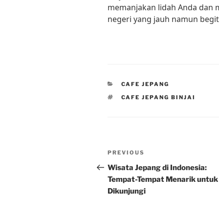
memanjakan lidah Anda dan 
negeri yang jauh namun begit
CATEGORIES
CAFE JEPANG
TAGS
CAFE JEPANG BINJAI
Post
Previous
PREVIOUS
navigation
Post
Wisata Jepang di Indonesia:
Tempat-Tempat Menarik untuk
Dikunjungi