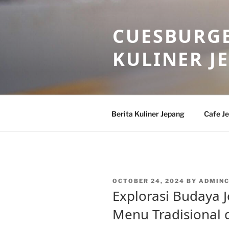
Skip
to
CUESBURGE
content
KULINER J
Berita Kuliner Jepang
Cafe J
POSTED
OCTOBER 24, 2024
BY
ADMIN
ON
Explorasi Budaya J
Menu Tradisional