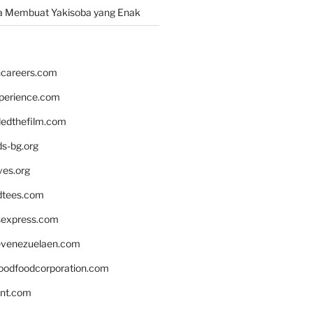
a Membuat Yakisoba yang Enak
hcareers.com
xperience.com
edthefilm.com
ds-bg.org
ves.org
tees.com
rsexpress.com
venezuelaen.com
oodfoodcorporation.com
nnt.com