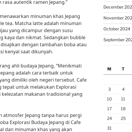
n rasa autentik ramen Jepang.”
December 20
uga menawarkan minuman khas Jepang
November 20
ble tea. Matcha latte adalah minuman
October 2024
hijau yang dicampur dengan susu
ng kaya dan nikmat. Sedangkan bubble
September 20
 disajikan dengan tambahan boba atau
i kenyal saat dikunyah.
rang ahli budaya Jepang, “Menikmati
M
T
pang adalah cara terbaik untuk
g dimiliki oleh negeri tersebut. Cafe
 tepat untuk melakukan Explorasi
3
4
 kelezatan makanan tradisional yang
10
11
17
18
an atmosfer Jepang tanpa harus pergi
24
25
oba Explorasi Budaya Jepang di Cafe
31
onal dan minuman khas yang akan