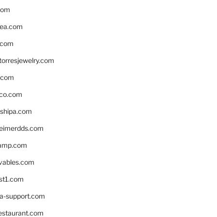
com
ea.com
.com
torresjewelry.com
s.com
ico.com
shipa.com
eimerdds.com
camp.com
ivables.com
st1.com
la-support.com
estaurant.com