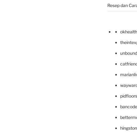
Resep dan Car
okhealt
theinte
unbound
catfrien
marianli
wayward
pidfloo
bancode
betterm
hingsto