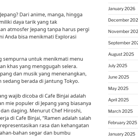
January 2026
 Jepang? Dari anime, manga, hingga
December 20
liki daya tarik yang tak
an atmosfer Jepang tanpa harus pergi
November 20
ini Anda bisa menikmati Explorasi
September 20
August 2025
ang sempurna untuk menikmati menu
July 2025
man khas yang menggugah selera.
Jepang dan musik yang menenangkan,
June 2025
 sedang berada di jantung Tokyo.
May 2025
ng wajib dicoba di Cafe Binjai adalah
April 2025
n mie populer di Jepang yang biasanya
 dan daging. Menurut Chef Hiroshi,
March 2025
rja di Cafe Binjai, “Ramen adalah salah
February 2025
representasikan rasa dan kehangatan
bahan-bahan segar dan bumbu
January 2025