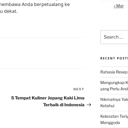
membawa Anda berpetualang ke
« Mar
u dekat.
Search
for:
RECENT POST
Rahasia Resep 
Mengungkap Ke
yang Perlu And
NEXT
Next
Post
5 Tempat Kuliner Jepang Kaki Lima
Nikmatnya Yaki
Terbaik di Indonesia
Ketahui
Kelezatan Teri
Menggoda