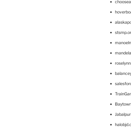
choosea
hoverbo
alaskapo
stsmp.o
manoel
mandelae
roselyn
balance
salesfo
TrainG
Baytown
Jabalpu
halobjd