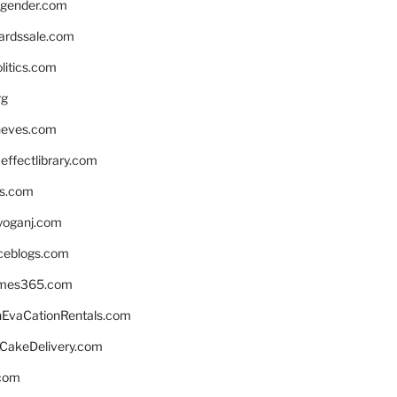
gender.com
ardssale.com
litics.com
rg
neves.com
ffectlibrary.com
ns.com
yoganj.com
rceblogs.com
ames365.com
EvaCationRentals.com
rCakeDelivery.com
.com