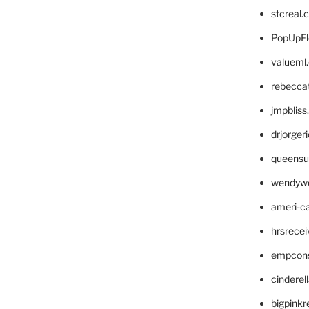
stcreal.
PopUpFl
valueml
rebecca
jmpblis
drjorger
queensu
wendyw
ameri-
hrsrece
empcon
cinderel
bigpinkr