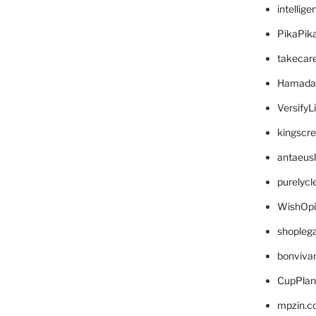
intellig
PikaPik
takecar
Hamada
VersifyL
kingscr
antaeus
purelyc
WishOp
shopleg
bonviva
CupPlan
mpzin.c