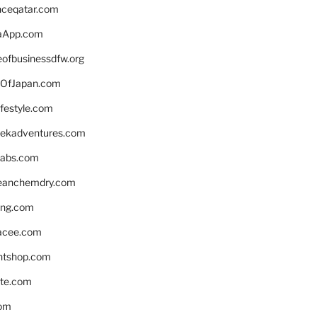
enceqatar.com
aApp.com
eofbusinessdfw.org
OfJapan.com
ifestyle.com
eekadventures.com
labs.com
leanchemdry.com
ing.com
acee.com
ntshop.com
te.com
om