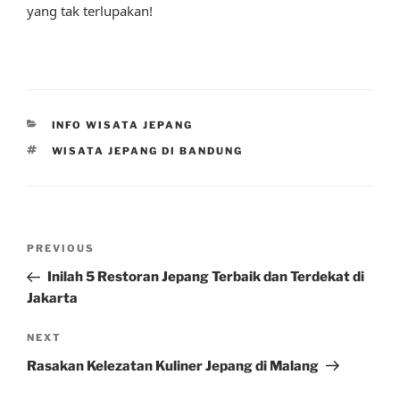
yang tak terlupakan!
CATEGORIES
INFO WISATA JEPANG
TAGS
WISATA JEPANG DI BANDUNG
Post
Previous
PREVIOUS
navigation
Post
Inilah 5 Restoran Jepang Terbaik dan Terdekat di
Jakarta
Next
NEXT
Post
Rasakan Kelezatan Kuliner Jepang di Malang