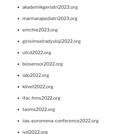
akademikgeriatri2023.org
marmarapediatri2023.org
emchie2023.org
girisimselradyoloji2022.org
utcd2022.org
biosensor2022.org
ialp2022.org
klivet2022.org
ifac-hms2022.org
taoms2022.org
iias-euromena-conference2022.org
ivd2022.org