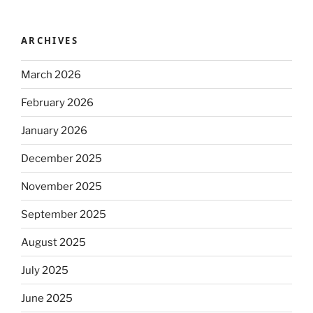
ARCHIVES
March 2026
February 2026
January 2026
December 2025
November 2025
September 2025
August 2025
July 2025
June 2025