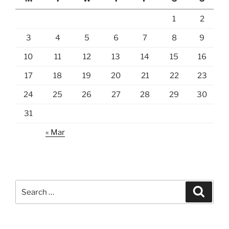
1
2
3
4
5
6
7
8
9
10
11
12
13
14
15
16
17
18
19
20
21
22
23
24
25
26
27
28
29
30
31
« Mar
Search
Search
for: