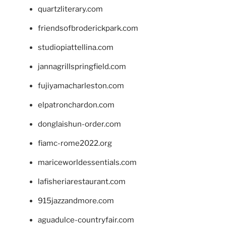
quartzliterary.com
friendsofbroderickpark.com
studiopiattellina.com
jannagrillspringfield.com
fujiyamacharleston.com
elpatronchardon.com
donglaishun-order.com
fiamc-rome2022.org
mariceworldessentials.com
lafisheriarestaurant.com
915jazzandmore.com
aguadulce-countryfair.com