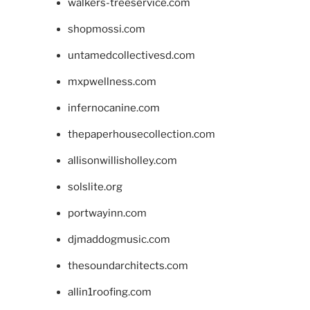
walkers-treeservice.com
shopmossi.com
untamedcollectivesd.com
mxpwellness.com
infernocanine.com
thepaperhousecollection.com
allisonwillisholley.com
solslite.org
portwayinn.com
djmaddogmusic.com
thesoundarchitects.com
allin1roofing.com