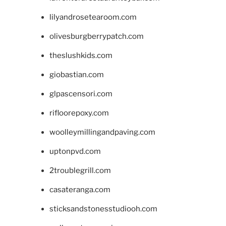
lilyandrosetearoom.com
olivesburgberrypatch.com
theslushkids.com
giobastian.com
glpascensori.com
rifloorepoxy.com
woolleymillingandpaving.com
uptonpvd.com
2troublegrill.com
casateranga.com
sticksandstonesstudiooh.com