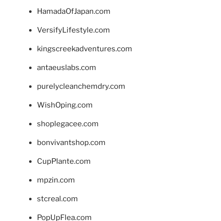
HamadaOfJapan.com
VersifyLifestyle.com
kingscreekadventures.com
antaeuslabs.com
purelycleanchemdry.com
WishOping.com
shoplegacee.com
bonvivantshop.com
CupPlante.com
mpzin.com
stcreal.com
PopUpFlea.com