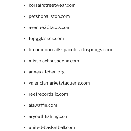
korsairstreetwear.com
petshopallston.com
avenue26tacos.com
topgglasses.com
broadmoornailsspacoloradosprings.com
missblackpasadena.com
anneskitchen.org
valenciamarketytaqueria.com
reefrecordsllc.com
alawaffle.com
aryouthfishing.com
united-basketball.com