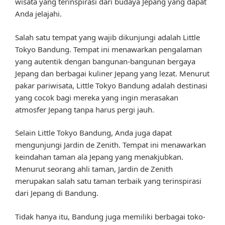
wisata yang terinspirasi dari budaya Jepang yang dapat
Anda jelajahi.
Salah satu tempat yang wajib dikunjungi adalah Little
Tokyo Bandung. Tempat ini menawarkan pengalaman
yang autentik dengan bangunan-bangunan bergaya
Jepang dan berbagai kuliner Jepang yang lezat. Menurut
pakar pariwisata, Little Tokyo Bandung adalah destinasi
yang cocok bagi mereka yang ingin merasakan
atmosfer Jepang tanpa harus pergi jauh.
Selain Little Tokyo Bandung, Anda juga dapat
mengunjungi Jardin de Zenith. Tempat ini menawarkan
keindahan taman ala Jepang yang menakjubkan.
Menurut seorang ahli taman, Jardin de Zenith
merupakan salah satu taman terbaik yang terinspirasi
dari Jepang di Bandung.
Tidak hanya itu, Bandung juga memiliki berbagai toko-