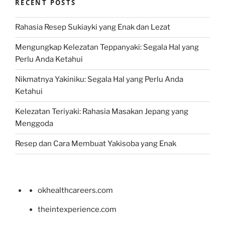
RECENT POSTS
Rahasia Resep Sukiayki yang Enak dan Lezat
Mengungkap Kelezatan Teppanyaki: Segala Hal yang
Perlu Anda Ketahui
Nikmatnya Yakiniku: Segala Hal yang Perlu Anda
Ketahui
Kelezatan Teriyaki: Rahasia Masakan Jepang yang
Menggoda
Resep dan Cara Membuat Yakisoba yang Enak
okhealthcareers.com
theintexperience.com