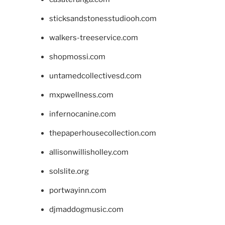
sticksandstonesstudiooh.com
walkers-treeservice.com
shopmossi.com
untamedcollectivesd.com
mxpwellness.com
infernocanine.com
thepaperhousecollection.com
allisonwillisholley.com
solslite.org
portwayinn.com
djmaddogmusic.com