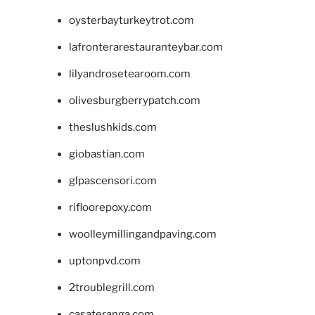
oysterbayturkeytrot.com
lafronterarestauranteybar.com
lilyandrosetearoom.com
olivesburgberrypatch.com
theslushkids.com
giobastian.com
glpascensori.com
rifloorepoxy.com
woolleymillingandpaving.com
uptonpvd.com
2troublegrill.com
casateranga.com