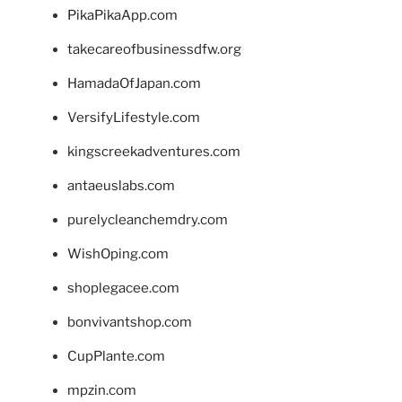
PikaPikaApp.com
takecareofbusinessdfw.org
HamadaOfJapan.com
VersifyLifestyle.com
kingscreekadventures.com
antaeuslabs.com
purelycleanchemdry.com
WishOping.com
shoplegacee.com
bonvivantshop.com
CupPlante.com
mpzin.com