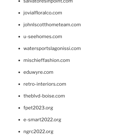
salvatoresinpoint.com
jovialfloralco.com
johnlscotthometeam.com
u-seehomes.com
watersportslagonissi.com
mischieffashion.com
eduwyre.com
retro-interiors.com
theblvd-boise.com
fpet2023.org
e-smart2022.org
ngrc2022.org