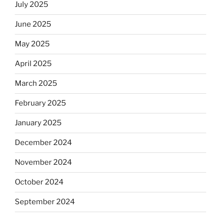
July 2025
June 2025
May 2025
April 2025
March 2025
February 2025
January 2025
December 2024
November 2024
October 2024
September 2024