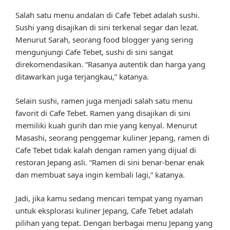
Salah satu menu andalan di Cafe Tebet adalah sushi.
Sushi yang disajikan di sini terkenal segar dan lezat.
Menurut Sarah, seorang food blogger yang sering
mengunjungi Cafe Tebet, sushi di sini sangat
direkomendasikan. “Rasanya autentik dan harga yang
ditawarkan juga terjangkau,” katanya.
Selain sushi, ramen juga menjadi salah satu menu
favorit di Cafe Tebet. Ramen yang disajikan di sini
memiliki kuah gurih dan mie yang kenyal. Menurut
Masashi, seorang penggemar kuliner Jepang, ramen di
Cafe Tebet tidak kalah dengan ramen yang dijual di
restoran Jepang asli. “Ramen di sini benar-benar enak
dan membuat saya ingin kembali lagi,” katanya.
Jadi, jika kamu sedang mencari tempat yang nyaman
untuk eksplorasi kuliner Jepang, Cafe Tebet adalah
pilihan yang tepat. Dengan berbagai menu Jepang yang