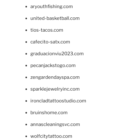
aryouthfishing.com
united-basketball.com
tios-tacos.com
cafecito-satx.com
graduacionviu2023.com
pecanjackstogo.com
zengardendayspa.com
sparklejewelryinc.com
ironcladtattoostudio.com
bruinshome.com
annascleaningsvc.com
wolfcitytattoo.com