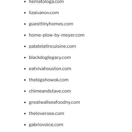
hematologa.com
lizaivanov.com
guesttinyhomes.com
home-plow-by-meyer.com
palatelatincuisine.com
blackdoglegacy.com
eatvivahouston.com
thebigshowok.com
chimeandstave.com
greatwallseafoodny.com
theloverose.com
gabriovoice.com