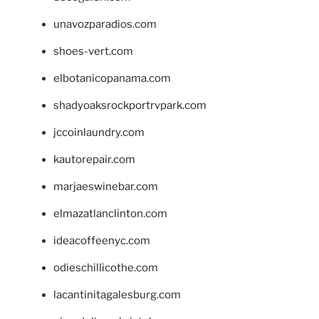
unavozparadios.com
shoes-vert.com
elbotanicopanama.com
shadyoaksrockportrvpark.com
jccoinlaundry.com
kautorepair.com
marjaeswinebar.com
elmazatlanclinton.com
ideacoffeenyc.com
odieschillicothe.com
lacantinitagalesburg.com