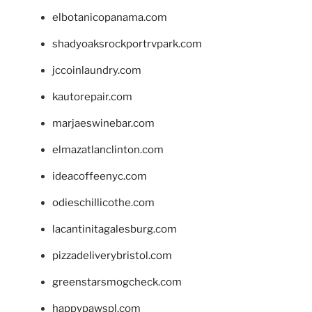
elbotanicopanama.com
shadyoaksrockportrvpark.com
jccoinlaundry.com
kautorepair.com
marjaeswinebar.com
elmazatlanclinton.com
ideacoffeenyc.com
odieschillicothe.com
lacantinitagalesburg.com
pizzadeliverybristol.com
greenstarsmogcheck.com
happypawspl.com