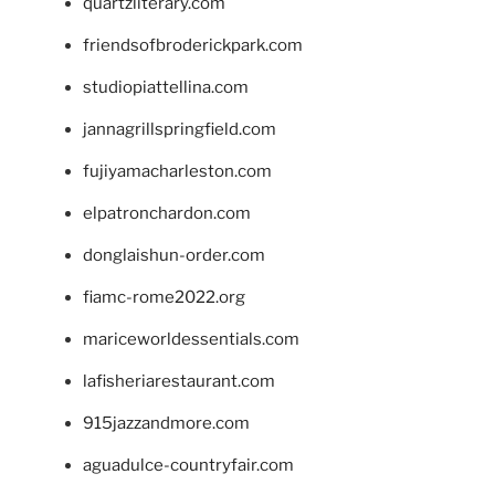
quartzliterary.com
friendsofbroderickpark.com
studiopiattellina.com
jannagrillspringfield.com
fujiyamacharleston.com
elpatronchardon.com
donglaishun-order.com
fiamc-rome2022.org
mariceworldessentials.com
lafisheriarestaurant.com
915jazzandmore.com
aguadulce-countryfair.com