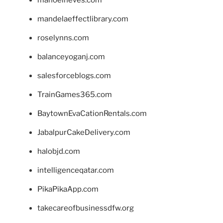
mandelaeffectlibrary.com
roselynns.com
balanceyoganj.com
salesforceblogs.com
TrainGames365.com
BaytownEvaCationRentals.com
JabalpurCakeDelivery.com
halobjd.com
intelligenceqatar.com
PikaPikaApp.com
takecareofbusinessdfw.org