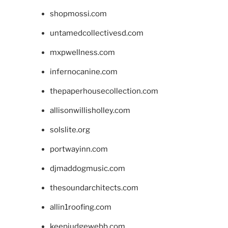
shopmossi.com
untamedcollectivesd.com
mxpwellness.com
infernocanine.com
thepaperhousecollection.com
allisonwillisholley.com
solslite.org
portwayinn.com
djmaddogmusic.com
thesoundarchitects.com
allin1roofing.com
keepjudgewebb.com