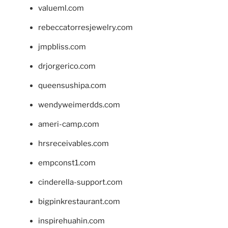
valueml.com
rebeccatorresjewelry.com
jmpbliss.com
drjorgerico.com
queensushipa.com
wendyweimerdds.com
ameri-camp.com
hrsreceivables.com
empconst1.com
cinderella-support.com
bigpinkrestaurant.com
inspirehuahin.com