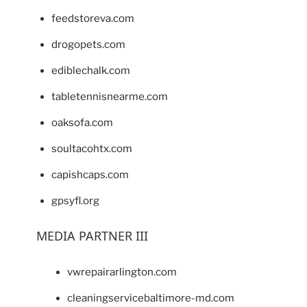
feedstoreva.com
drogopets.com
ediblechalk.com
tabletennisnearme.com
oaksofa.com
soultacohtx.com
capishcaps.com
gpsyfl.org
MEDIA PARTNER III
vwrepairarlington.com
cleaningservicebaltimore-md.com