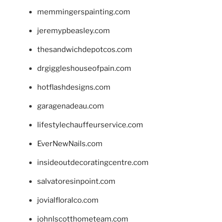
memmingerspainting.com
jeremypbeasley.com
thesandwichdepotcos.com
drgiggleshouseofpain.com
hotflashdesigns.com
garagenadeau.com
lifestylechauffeurservice.com
EverNewNails.com
insideoutdecoratingcentre.com
salvatoresinpoint.com
jovialfloralco.com
johnlscotthometeam.com