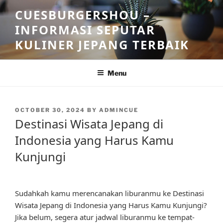
Skip
CUESBURGERSHOU –
to
INFORMASI SEPUTAR
content
KULINER JEPANG TERBAIK
Menu
POSTED
OCTOBER 30, 2024
BY
ADMINCUE
ON
Destinasi Wisata Jepang di
Indonesia yang Harus Kamu
Kunjungi
Sudahkah kamu merencanakan liburanmu ke Destinasi
Wisata Jepang di Indonesia yang Harus Kamu Kunjungi?
Jika belum, segera atur jadwal liburanmu ke tempat-