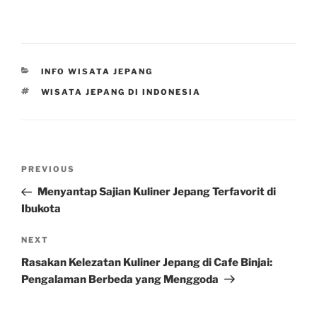
CATEGORIES
INFO WISATA JEPANG
TAGS
WISATA JEPANG DI INDONESIA
Post
Previous
PREVIOUS
navigation
Post
Menyantap Sajian Kuliner Jepang Terfavorit di
Ibukota
Next
NEXT
Post
Rasakan Kelezatan Kuliner Jepang di Cafe Binjai:
Pengalaman Berbeda yang Menggoda