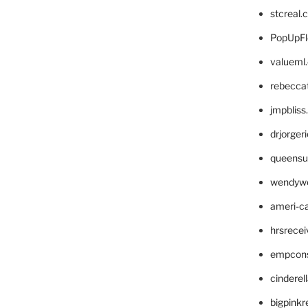
stcreal.
PopUpFl
valueml
rebecca
jmpblis
drjorger
queensu
wendyw
ameri-
hrsrece
empcon
cinderel
bigpinkr