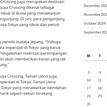
 Crossing juga merupakan destinasi
December 20
buya Crossing dikenal sebagai
ersibuk di dunia yang menawarkan
November 20
ngunjung. Di sini, para pengunjung
October 2024
ota Tokyo yang sibuk dan penuh
September 20
 peneliti budaya Jepang, “Shibuya
sata imperdah di Tokyo yang harus
r. Pengalaman melintasi persimpangan
M
T
a ini akan memberikan kesan yang tak
ung.”
3
4
buya Crossing, Taman Ueno juga
10
11
imperdah di Tokyo. Taman Ueno
i Tokyo yang menawarkan keindahan
17
18
narik seperti kebun binatang,
24
25
31