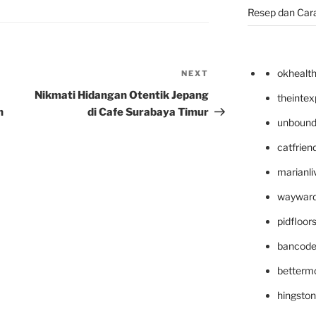
Resep dan Car
okhealt
NEXT
Next
Post
Nikmati Hidangan Otentik Jepang
theinte
n
di Cafe Surabaya Timur
unbound
catfrien
marianli
wayward
pidfloo
bancode
betterm
hingsto