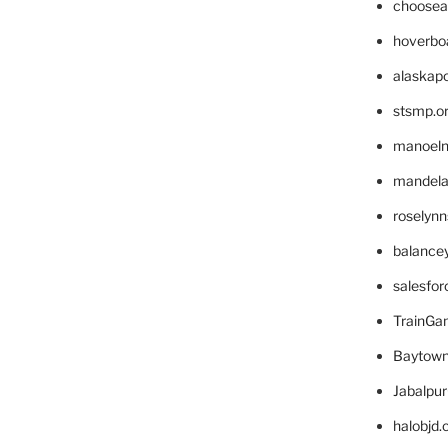
choosea
hoverbo
alaskapo
stsmp.o
manoel
mandelae
roselyn
balance
salesfo
TrainG
Baytown
Jabalpu
halobjd