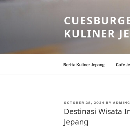
Skip
to
CUESBURGE
content
KULINER J
Berita Kuliner Jepang
Cafe J
POSTED
OCTOBER 28, 2024
BY
ADMIN
ON
Destinasi Wisata 
Jepang