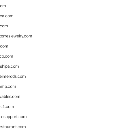
com
ea.com
.com
torresjewelry.com
s.com
ico.com
shipa.com
eimerdds.com
camp.com
ivables.com
st1.com
la-support.com
estaurant.com