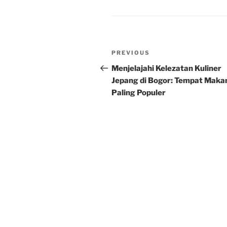
Post
Previous
PREVIOUS
navigation
Post
Menjelajahi Kelezatan Kuliner
Jepang di Bogor: Tempat Maka
Paling Populer