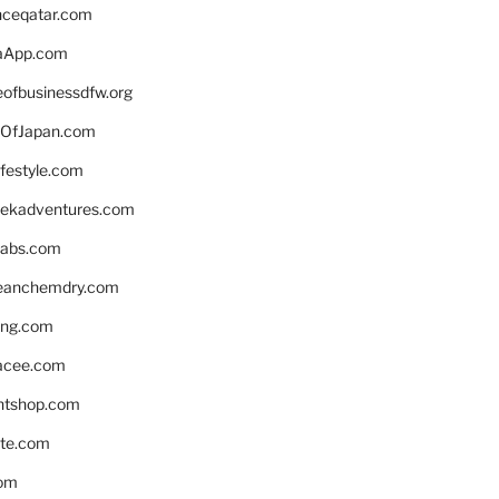
enceqatar.com
aApp.com
eofbusinessdfw.org
OfJapan.com
ifestyle.com
eekadventures.com
labs.com
leanchemdry.com
ing.com
acee.com
ntshop.com
te.com
om