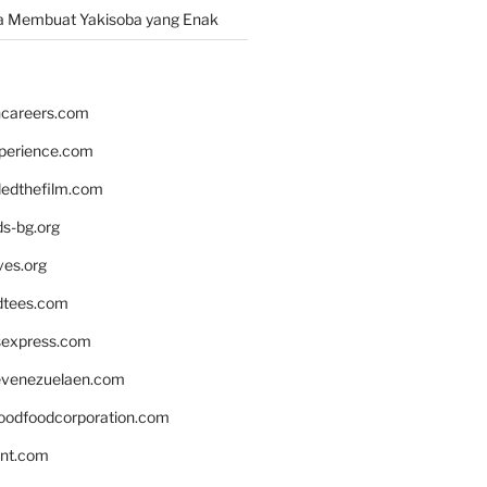
a Membuat Yakisoba yang Enak
hcareers.com
xperience.com
edthefilm.com
ds-bg.org
ves.org
tees.com
rsexpress.com
venezuelaen.com
oodfoodcorporation.com
nnt.com