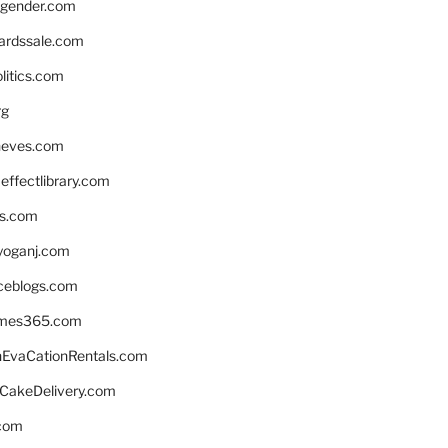
gender.com
ardssale.com
litics.com
rg
neves.com
ffectlibrary.com
ns.com
yoganj.com
rceblogs.com
ames365.com
EvaCationRentals.com
rCakeDelivery.com
.com