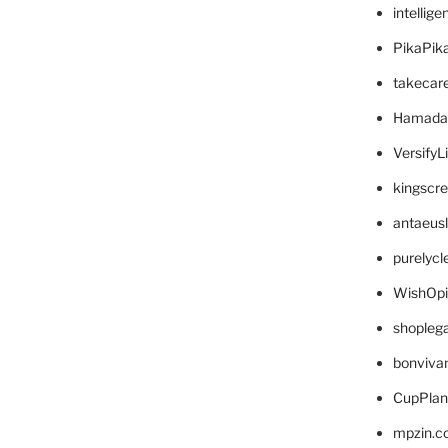
intellig
PikaPik
takecar
Hamada
VersifyL
kingscr
antaeus
purelyc
WishOp
shopleg
bonviva
CupPlan
mpzin.c