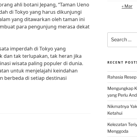
rang ahli botani Jepang, “Taman Ueno
« Mar
dah di Tokyo yang harus dikunjungi
 alam yang ditawarkan oleh taman ini
mbuat para pengunjung merasa dekat
Search
for:
sata imperdah di Tokyo yang
an tak terlupakan, tak heran jika
nasi wisata paling populer di dunia.
RECENT POST
atan untuk menjelajahi keindahan
Rahasia Resep 
 berbeda di setiap destinasi
Mengungkap Ke
yang Perlu And
Nikmatnya Yaki
Ketahui
Kelezatan Teri
Menggoda