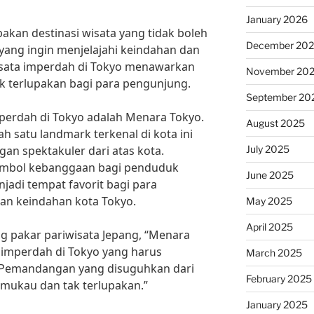
January 2026
kan destinasi wisata yang tidak boleh
December 20
 yang ingin menjelajahi keindahan dan
wisata imperdah di Tokyo menawarkan
November 20
k terlupakan bagi para pengunjung.
September 20
imperdah di Tokyo adalah Menara Tokyo.
August 2025
 satu landmark terkenal di kota ini
July 2025
 spektakuler dari atas kota.
simbol kebanggaan bagi penduduk
June 2025
jadi tempat favorit bagi para
an keindahan kota Tokyo.
May 2025
April 2025
ng pakar pariwisata Jepang, “Menara
a imperdah di Tokyo yang harus
March 2025
r. Pemandangan yang disuguhkan dari
February 2025
mukau dan tak terlupakan.”
January 2025