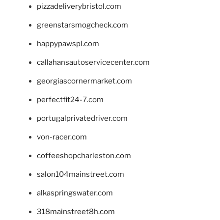
pizzadeliverybristol.com
greenstarsmogcheck.com
happypawspl.com
callahansautoservicecenter.com
georgiascornermarket.com
perfectfit24-7.com
portugalprivatedriver.com
von-racer.com
coffeeshopcharleston.com
salon104mainstreet.com
alkaspringswater.com
318mainstreet8h.com