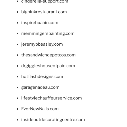
cinderella-support.com
bigpinkrestaurant.com
inspirehuahin.com
memmingerspainting.com
jeremypbeasley.com
thesandwichdepotcos.com
drgiggleshouseofpain.com
hotflashdesigns.com
garagenadeau.com
lifestylechauffeurservice.com
EverNewNails.com
insideoutdecoratingcentre.com