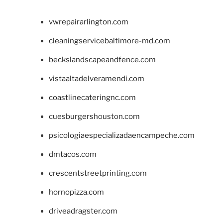
vwrepairarlington.com
cleaningservicebaltimore-md.com
beckslandscapeandfence.com
vistaaltadelveramendi.com
coastlinecateringnc.com
cuesburgershouston.com
psicologiaespecializadaencampeche.com
dmtacos.com
crescentstreetprinting.com
hornopizza.com
driveadragster.com