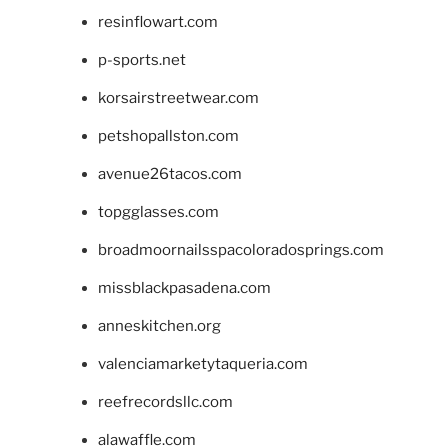
resinflowart.com
p-sports.net
korsairstreetwear.com
petshopallston.com
avenue26tacos.com
topgglasses.com
broadmoornailsspacoloradosprings.com
missblackpasadena.com
anneskitchen.org
valenciamarketytaqueria.com
reefrecordsllc.com
alawaffle.com