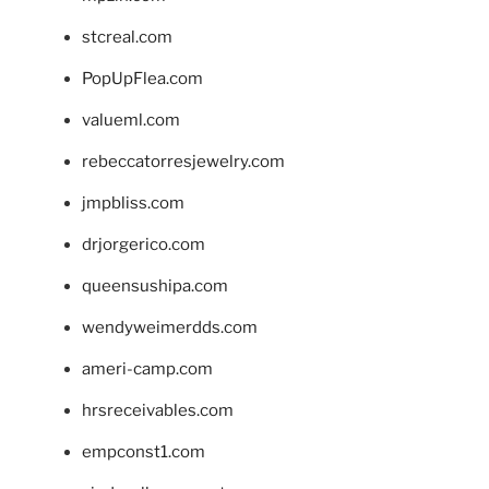
stcreal.com
PopUpFlea.com
valueml.com
rebeccatorresjewelry.com
jmpbliss.com
drjorgerico.com
queensushipa.com
wendyweimerdds.com
ameri-camp.com
hrsreceivables.com
empconst1.com