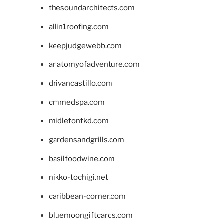
thesoundarchitects.com
allin1roofing.com
keepjudgewebb.com
anatomyofadventure.com
drivancastillo.com
cmmedspa.com
midletontkd.com
gardensandgrills.com
basilfoodwine.com
nikko-tochigi.net
caribbean-corner.com
bluemoongiftcards.com