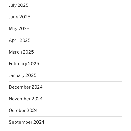
July 2025
June 2025
May 2025
April 2025
March 2025
February 2025
January 2025
December 2024
November 2024
October 2024
September 2024