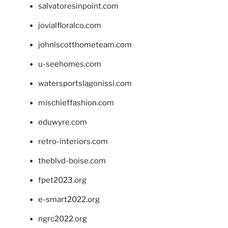
salvatoresinpoint.com
jovialfloralco.com
johnlscotthometeam.com
u-seehomes.com
watersportslagonissi.com
mischieffashion.com
eduwyre.com
retro-interiors.com
theblvd-boise.com
fpet2023.org
e-smart2022.org
ngrc2022.org