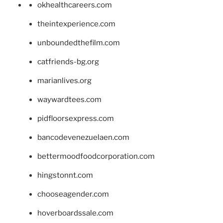
okhealthcareers.com
theintexperience.com
unboundedthefilm.com
catfriends-bg.org
marianlives.org
waywardtees.com
pidfloorsexpress.com
bancodevenezuelaen.com
bettermoodfoodcorporation.com
hingstonnt.com
chooseagender.com
hoverboardssale.com