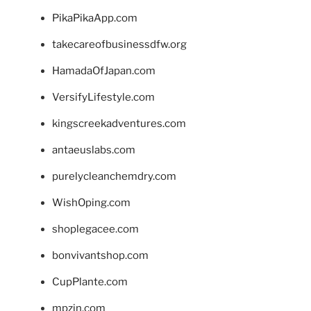
PikaPikaApp.com
takecareofbusinessdfw.org
HamadaOfJapan.com
VersifyLifestyle.com
kingscreekadventures.com
antaeuslabs.com
purelycleanchemdry.com
WishOping.com
shoplegacee.com
bonvivantshop.com
CupPlante.com
mpzin.com