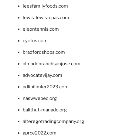
leesfamilyfoods.com
lewis-lewis-cpas.com
eleontennis.com
cyetus.com
bradfordshops.com
almadenranchsanjose.com
advocatevijay.com
adlibilimler2023.com
naswwebed.org
balithut-manado.org
alteregotradingcompany.org
aprce2022.com