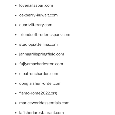
lovenailsspari.com
oakberry-kuwait.com
quartzliterary.com
friendsofbroderickpark.com
studiopiattellina.com
jannagrillspringfield.com
fujiyamacharleston.com
elpatronchardon.com
donglaishun-order.com
fiamc-rome2022.org
mariceworldessentials.com
lafisheriarestaurant.com