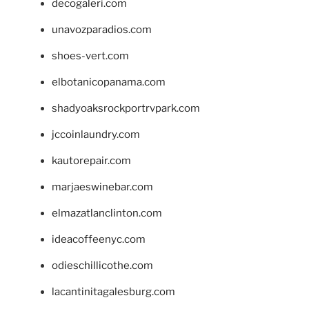
decogaleri.com
unavozparadios.com
shoes-vert.com
elbotanicopanama.com
shadyoaksrockportrvpark.com
jccoinlaundry.com
kautorepair.com
marjaeswinebar.com
elmazatlanclinton.com
ideacoffeenyc.com
odieschillicothe.com
lacantinitagalesburg.com