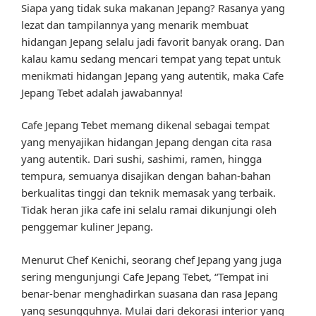
Siapa yang tidak suka makanan Jepang? Rasanya yang
lezat dan tampilannya yang menarik membuat
hidangan Jepang selalu jadi favorit banyak orang. Dan
kalau kamu sedang mencari tempat yang tepat untuk
menikmati hidangan Jepang yang autentik, maka Cafe
Jepang Tebet adalah jawabannya!
Cafe Jepang Tebet memang dikenal sebagai tempat
yang menyajikan hidangan Jepang dengan cita rasa
yang autentik. Dari sushi, sashimi, ramen, hingga
tempura, semuanya disajikan dengan bahan-bahan
berkualitas tinggi dan teknik memasak yang terbaik.
Tidak heran jika cafe ini selalu ramai dikunjungi oleh
penggemar kuliner Jepang.
Menurut Chef Kenichi, seorang chef Jepang yang juga
sering mengunjungi Cafe Jepang Tebet, “Tempat ini
benar-benar menghadirkan suasana dan rasa Jepang
yang sesungguhnya. Mulai dari dekorasi interior yang