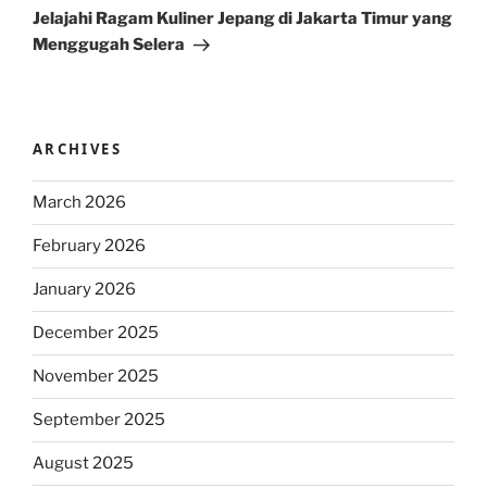
Post
Jelajahi Ragam Kuliner Jepang di Jakarta Timur yang
Menggugah Selera
ARCHIVES
March 2026
February 2026
January 2026
December 2025
November 2025
September 2025
August 2025