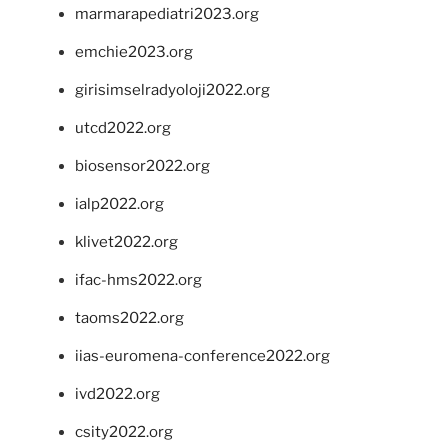
marmarapediatri2023.org
emchie2023.org
girisimselradyoloji2022.org
utcd2022.org
biosensor2022.org
ialp2022.org
klivet2022.org
ifac-hms2022.org
taoms2022.org
iias-euromena-conference2022.org
ivd2022.org
csity2022.org