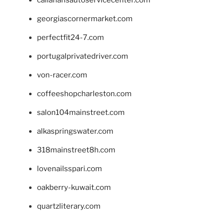
georgiascornermarket.com
perfectfit24-7.com
portugalprivatedriver.com
von-racer.com
coffeeshopcharleston.com
salon104mainstreet.com
alkaspringswater.com
318mainstreet8h.com
lovenailsspari.com
oakberry-kuwait.com
quartzliterary.com