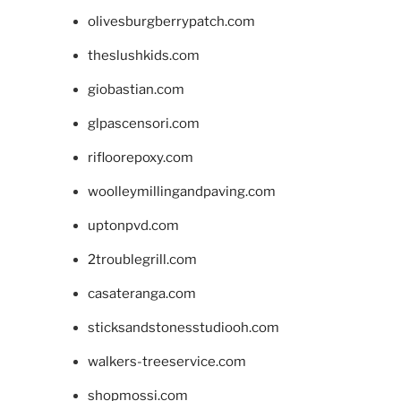
olivesburgberrypatch.com
theslushkids.com
giobastian.com
glpascensori.com
rifloorepoxy.com
woolleymillingandpaving.com
uptonpvd.com
2troublegrill.com
casateranga.com
sticksandstonesstudiooh.com
walkers-treeservice.com
shopmossi.com