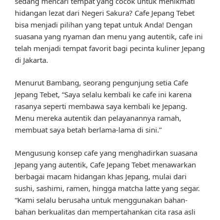
sedang mencari tempat yang cocok untuk menikmati
hidangan lezat dari Negeri Sakura? Cafe Jepang Tebet
bisa menjadi pilihan yang tepat untuk Anda! Dengan
suasana yang nyaman dan menu yang autentik, cafe ini
telah menjadi tempat favorit bagi pecinta kuliner Jepang
di Jakarta.
Menurut Bambang, seorang pengunjung setia Cafe
Jepang Tebet, “Saya selalu kembali ke cafe ini karena
rasanya seperti membawa saya kembali ke Jepang.
Menu mereka autentik dan pelayanannya ramah,
membuat saya betah berlama-lama di sini.”
Mengusung konsep cafe yang menghadirkan suasana
Jepang yang autentik, Cafe Jepang Tebet menawarkan
berbagai macam hidangan khas Jepang, mulai dari
sushi, sashimi, ramen, hingga matcha latte yang segar.
“Kami selalu berusaha untuk menggunakan bahan-
bahan berkualitas dan mempertahankan cita rasa asli