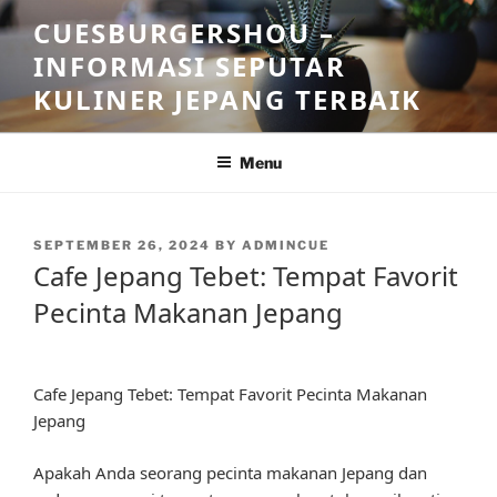
Skip
CUESBURGERSHOU –
to
INFORMASI SEPUTAR
content
KULINER JEPANG TERBAIK
Menu
POSTED
SEPTEMBER 26, 2024
BY
ADMINCUE
ON
Cafe Jepang Tebet: Tempat Favorit
Pecinta Makanan Jepang
Cafe Jepang Tebet: Tempat Favorit Pecinta Makanan
Jepang
Apakah Anda seorang pecinta makanan Jepang dan