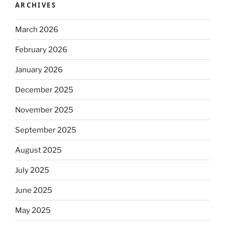
ARCHIVES
March 2026
February 2026
January 2026
December 2025
November 2025
September 2025
August 2025
July 2025
June 2025
May 2025