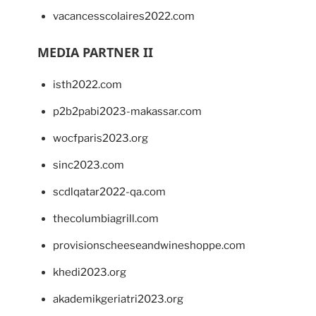
vacancesscolaires2022.com
MEDIA PARTNER II
isth2022.com
p2b2pabi2023-makassar.com
wocfparis2023.org
sinc2023.com
scdlqatar2022-qa.com
thecolumbiagrill.com
provisionscheeseandwineshoppe.com
khedi2023.org
akademikgeriatri2023.org