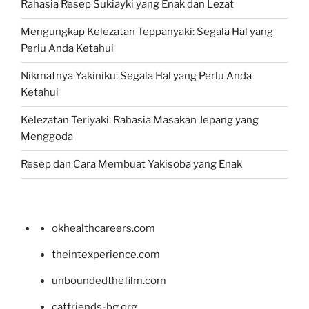
Rahasia Resep Sukiayki yang Enak dan Lezat
Mengungkap Kelezatan Teppanyaki: Segala Hal yang
Perlu Anda Ketahui
Nikmatnya Yakiniku: Segala Hal yang Perlu Anda
Ketahui
Kelezatan Teriyaki: Rahasia Masakan Jepang yang
Menggoda
Resep dan Cara Membuat Yakisoba yang Enak
okhealthcareers.com
theintexperience.com
unboundedthefilm.com
catfriends-bg.org