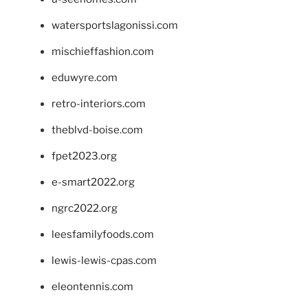
watersportslagonissi.com
mischieffashion.com
eduwyre.com
retro-interiors.com
theblvd-boise.com
fpet2023.org
e-smart2022.org
ngrc2022.org
leesfamilyfoods.com
lewis-lewis-cpas.com
eleontennis.com