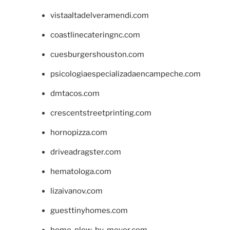
vistaaltadelveramendi.com
coastlinecateringnc.com
cuesburgershouston.com
psicologiaespecializadaencampeche.com
dmtacos.com
crescentstreetprinting.com
hornopizza.com
driveadragster.com
hematologa.com
lizaivanov.com
guesttinyhomes.com