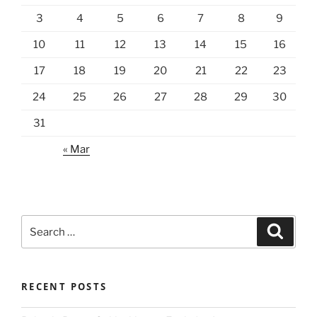
3
4
5
6
7
8
9
10
11
12
13
14
15
16
17
18
19
20
21
22
23
24
25
26
27
28
29
30
31
« Mar
Search
Search
for:
RECENT POSTS