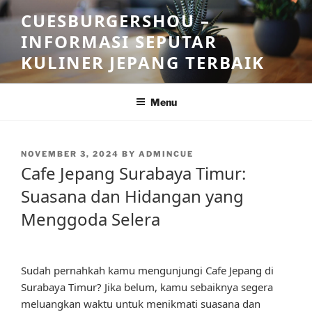
Skip
CUESBURGERSHOU –
to
INFORMASI SEPUTAR
content
KULINER JEPANG TERBAIK
Menu
POSTED
NOVEMBER 3, 2024
BY
ADMINCUE
ON
Cafe Jepang Surabaya Timur:
Suasana dan Hidangan yang
Menggoda Selera
Sudah pernahkah kamu mengunjungi Cafe Jepang di
Surabaya Timur? Jika belum, kamu sebaiknya segera
meluangkan waktu untuk menikmati suasana dan