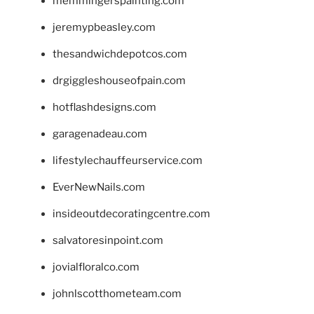
memmingerspainting.com
jeremypbeasley.com
thesandwichdepotcos.com
drgiggleshouseofpain.com
hotflashdesigns.com
garagenadeau.com
lifestylechauffeurservice.com
EverNewNails.com
insideoutdecoratingcentre.com
salvatoresinpoint.com
jovialfloralco.com
johnlscotthometeam.com