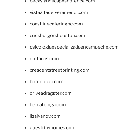
beckslandscapeandfence.com
vistaaltadelveramendi.com
coastlinecateringnc.com
cuesburgershouston.com
psicologiaespecializadaencampeche.com
dmtacos.com
crescentstreetprinting.com
hornopizza.com
driveadragster.com
hematologa.com
lizaivanov.com
guesttinyhomes.com