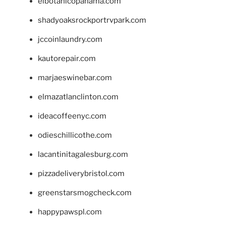
elbotanicopanama.com
shadyoaksrockportrvpark.com
jccoinlaundry.com
kautorepair.com
marjaeswinebar.com
elmazatlanclinton.com
ideacoffeenyc.com
odieschillicothe.com
lacantinitagalesburg.com
pizzadeliverybristol.com
greenstarsmogcheck.com
happypawspl.com