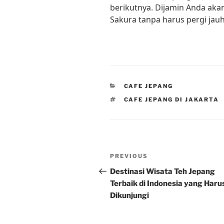
berikutnya. Dijamin Anda akan
Sakura tanpa harus pergi jau
CATEGORIES
CAFE JEPANG
TAGS
CAFE JEPANG DI JAKARTA
Post
Previous
PREVIOUS
navigation
Post
Destinasi Wisata Teh Jepang
Terbaik di Indonesia yang Haru
Dikunjungi