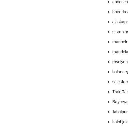
choosea
hoverbo
alaskapo
stsmp.o
manoel
mandelae
roselyn
balance
salesfo
TrainG
Baytown
Jabalpu
halobjd