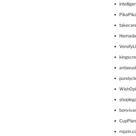
intellig
PikaPik
takecar
Hamada
VersifyL
kingscr
antaeus
purelyc
WishOp
shopleg
bonviva
CupPlan
mpzin.c