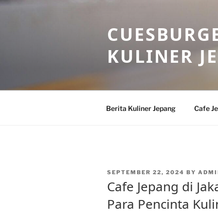
Skip
to
CUESBURGE
content
KULINER J
Berita Kuliner Jepang
Cafe J
POSTED
SEPTEMBER 22, 2024
BY
ADMI
ON
Cafe Jepang di Jak
Para Pencinta Kul