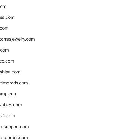
com
ea.com
.com
torresjewelry.com
s.com
ico.com
shipa.com
eimerdds.com
camp.com
ivables.com
st1.com
la-support.com
estaurant.com