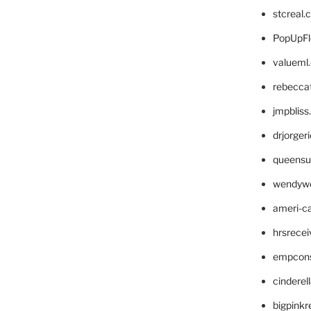
stcreal.
PopUpFl
valueml
rebecca
jmpblis
drjorger
queensu
wendyw
ameri-
hrsrece
empcon
cinderel
bigpinkr