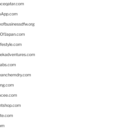
enceqatar.com
aApp.com
eofbusinessdfw.org
OfJapan.com
ifestyle.com
eekadventures.com
labs.com
leanchemdry.com
ing.com
acee.com
ntshop.com
te.com
om