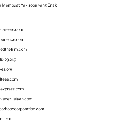
a Membuat Yakisoba yang Enak
hcareers.com
xperience.com
edthefilm.com
ds-bg.org
ves.org
tees.com
rsexpress.com
venezuelaen.com
oodfoodcorporation.com
nnt.com