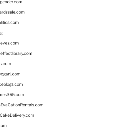
gender.com
ardssale.com
litics.com
rg
neves.com
ffectlibrary.com
ns.com
yoganj.com
rceblogs.com
ames365.com
EvaCationRentals.com
rCakeDelivery.com
.com