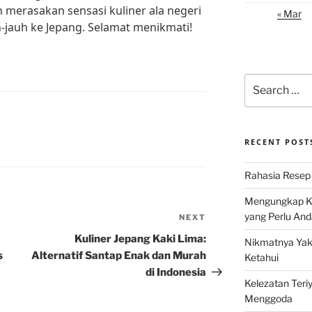
 merasakan sensasi kuliner ala negeri
« Mar
h-jauh ke Jepang. Selamat menikmati!
Search
for:
RECENT POST
Rahasia Resep 
Mengungkap Ke
yang Perlu And
NEXT
Next
Post
Kuliner Jepang Kaki Lima:
Nikmatnya Yaki
s
Alternatif Santap Enak dan Murah
Ketahui
di Indonesia
Kelezatan Teri
Menggoda