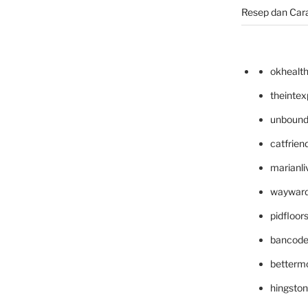
Resep dan Car
okhealt
theinte
unbound
catfrien
marianli
wayward
pidfloo
bancode
betterm
hingsto