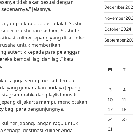
 rasanya tidak akan sesuai dengan
December 20
sebenarnya,” jelasnya.
November 20
arta yang cukup populer adalah Sushi
October 2024
eperti sushi dan sashimi, Sushi Tei
stinasi kuliner Jepang yang dicari oleh
September 20
berusaha untuk memberikan
ang autentik kepada para pelanggan
eka kembali lagi dan lagi,” kata
.
M
T
Jakarta juga sering menjadi tempat
uda yang gemar akan budaya Jepang.
3
4
instagrammable dan playlist musik
10
11
e Jepang di Jakarta mampu menciptakan
y bagi para pengunjungnya.
17
18
24
25
a kuliner Jepang, jangan ragu untuk
31
a sebagai destinasi kuliner Anda