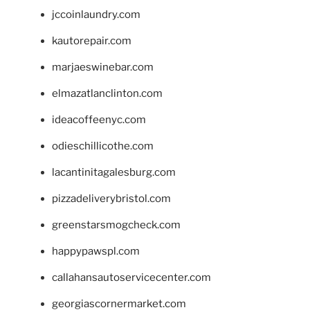
jccoinlaundry.com
kautorepair.com
marjaeswinebar.com
elmazatlanclinton.com
ideacoffeenyc.com
odieschillicothe.com
lacantinitagalesburg.com
pizzadeliverybristol.com
greenstarsmogcheck.com
happypawspl.com
callahansautoservicecenter.com
georgiascornermarket.com