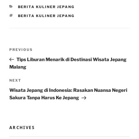
CATEGORIES
BERITA KULINER JEPANG
TAGS
BERITA KULINER JEPANG
Post
Previous
PREVIOUS
navigation
Post
Tips Liburan Menarik di Destinasi Wisata Jepang
Malang
Next
NEXT
Post
Wisata Jepang di Indonesia: Rasakan Nuansa Negeri
Sakura Tanpa Harus Ke Jepang
ARCHIVES