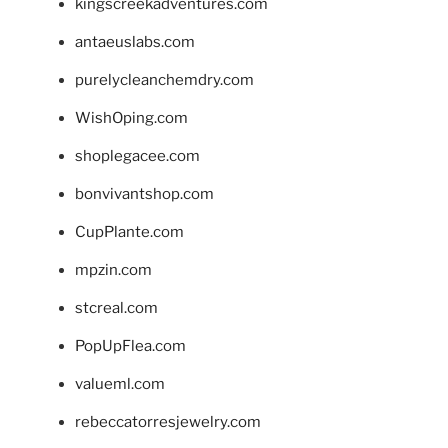
kingscreekadventures.com
antaeuslabs.com
purelycleanchemdry.com
WishOping.com
shoplegacee.com
bonvivantshop.com
CupPlante.com
mpzin.com
stcreal.com
PopUpFlea.com
valueml.com
rebeccatorresjewelry.com