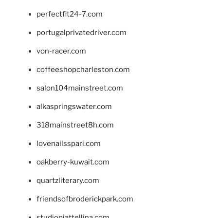
perfectfit24-7.com
portugalprivatedriver.com
von-racer.com
coffeeshopcharleston.com
salon104mainstreet.com
alkaspringswater.com
318mainstreet8h.com
lovenailsspari.com
oakberry-kuwait.com
quartzliterary.com
friendsofbroderickpark.com
studiopiattellina.com