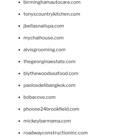
birminghamautocare.com
tonyscountrykitchen.com
jbellasnailspa.com
mychaihouse.com
alvisgrooming.com
thegeorginaestate.com
blythewoodseafood.com
paolosdelibangkok.com
bobacove.com
phoone24brookfield.com
mickeybarmama.com
roadwayconstructioninc.com