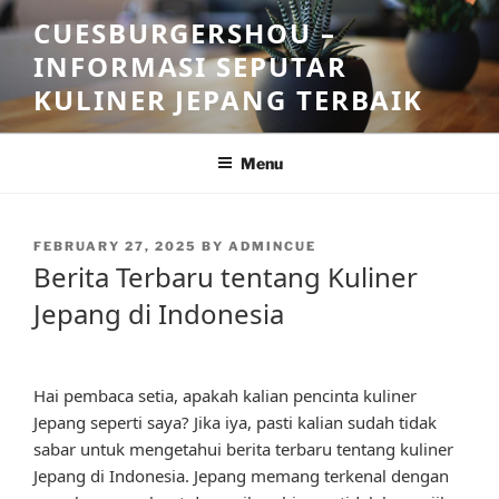
Skip
CUESBURGERSHOU –
to
INFORMASI SEPUTAR
content
KULINER JEPANG TERBAIK
Menu
POSTED
FEBRUARY 27, 2025
BY
ADMINCUE
ON
Berita Terbaru tentang Kuliner
Jepang di Indonesia
Hai pembaca setia, apakah kalian pencinta kuliner
Jepang seperti saya? Jika iya, pasti kalian sudah tidak
sabar untuk mengetahui berita terbaru tentang kuliner
Jepang di Indonesia. Jepang memang terkenal dengan