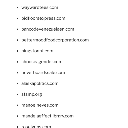
waywardtees.com
pidfloorsexpress.com
bancodevenezuelaen.com
bettermoodfoodcorporation.com
hingstonnt.com
chooseagender.com
hoverboardssale.com
alaskapolitics.com
stsmp.org
manoelneves.com
mandelaeffectlibrary.com
roselynns.com