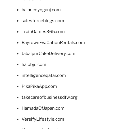
balanceyoganj.com
salesforceblogs.com
TrainGames365.com
BaytownEvaCationRentals.com
JabalpurCakeDelivery.com
halobjd.com
intelligenceqatar.com
PikaPikaApp.com
takecareofbusinessdfw.org
HamadaOfJapan.com
VersifyLifestyle.com