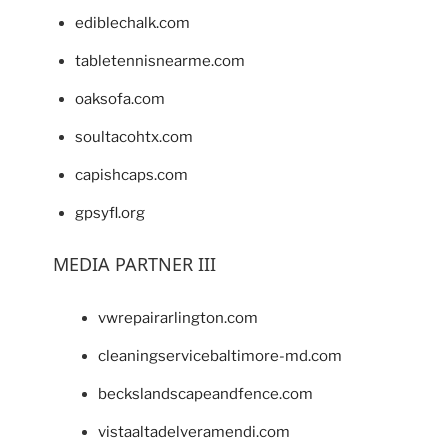
ediblechalk.com
tabletennisnearme.com
oaksofa.com
soultacohtx.com
capishcaps.com
gpsyfl.org
MEDIA PARTNER III
vwrepairarlington.com
cleaningservicebaltimore-md.com
beckslandscapeandfence.com
vistaaltadelveramendi.com