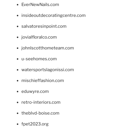
EverNewNails.com
insideoutdecoratingcentre.com
salvatoresinpoint.com
jovialfloralco.com
johnlscotthometeam.com
u-seehomes.com
watersportslagonissi.com
mischieffashion.com
eduwyre.com
retro-interiors.com
theblvd-boise.com
fpet2023.org