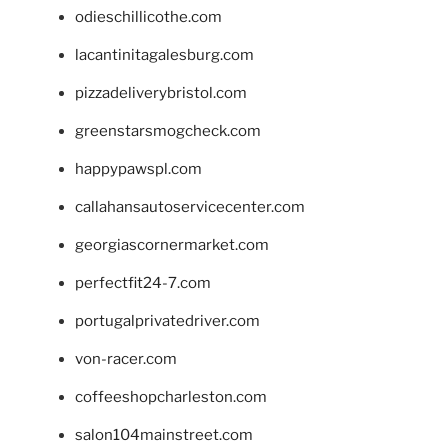
odieschillicothe.com
lacantinitagalesburg.com
pizzadeliverybristol.com
greenstarsmogcheck.com
happypawspl.com
callahansautoservicecenter.com
georgiascornermarket.com
perfectfit24-7.com
portugalprivatedriver.com
von-racer.com
coffeeshopcharleston.com
salon104mainstreet.com