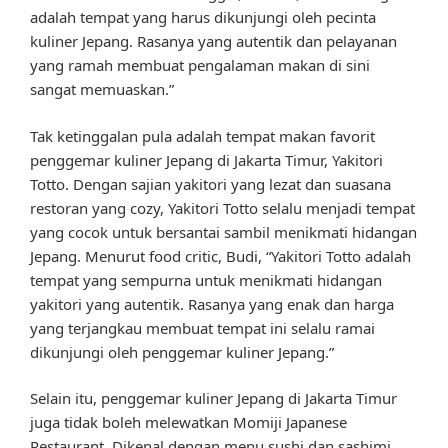
adalah tempat yang harus dikunjungi oleh pecinta
kuliner Jepang. Rasanya yang autentik dan pelayanan
yang ramah membuat pengalaman makan di sini
sangat memuaskan.”
Tak ketinggalan pula adalah tempat makan favorit
penggemar kuliner Jepang di Jakarta Timur, Yakitori
Totto. Dengan sajian yakitori yang lezat dan suasana
restoran yang cozy, Yakitori Totto selalu menjadi tempat
yang cocok untuk bersantai sambil menikmati hidangan
Jepang. Menurut food critic, Budi, “Yakitori Totto adalah
tempat yang sempurna untuk menikmati hidangan
yakitori yang autentik. Rasanya yang enak dan harga
yang terjangkau membuat tempat ini selalu ramai
dikunjungi oleh penggemar kuliner Jepang.”
Selain itu, penggemar kuliner Jepang di Jakarta Timur
juga tidak boleh melewatkan Momiji Japanese
Restaurant. Dikenal dengan menu sushi dan sashimi