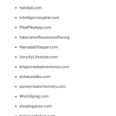
halobjd.com
intelligenceqatar.com
PikaPikaApp.com
takecareofbusinessdfw.org
HamadaOfJapan.com
VersifyLifestyle.com
kingscreekadventures.com
antaeuslabs.com
purelycleanchemdry.com
WishOping.com
shoplegacee.com