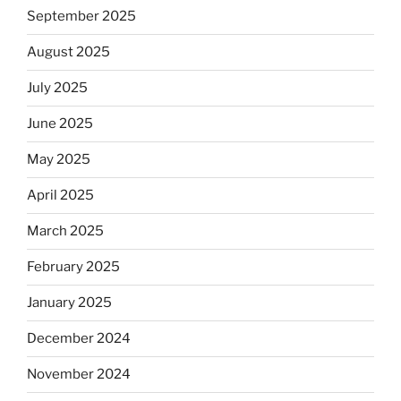
September 2025
August 2025
July 2025
June 2025
May 2025
April 2025
March 2025
February 2025
January 2025
December 2024
November 2024