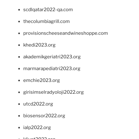
scdlqatar2022-qa.com
thecolumbiagrill.com
provisionscheeseandwineshoppe.com
khedi2023.org
akademikgeriatri2023.org
marmarapediatri2023.org
emchie2023.org
girisimselradyoloji2022.org
utcd2022.org
biosensor2022.org
ialp2022.org