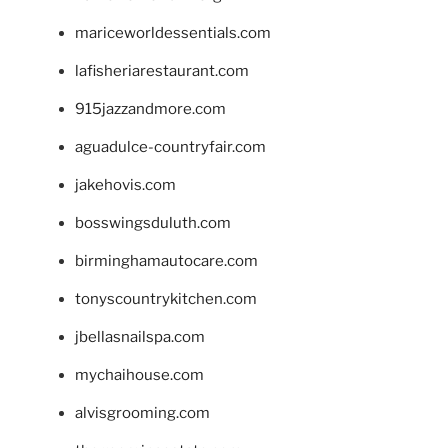
mariceworldessentials.com
lafisheriarestaurant.com
915jazzandmore.com
aguadulce-countryfair.com
jakehovis.com
bosswingsduluth.com
birminghamautocare.com
tonyscountrykitchen.com
jbellasnailspa.com
mychaihouse.com
alvisgrooming.com