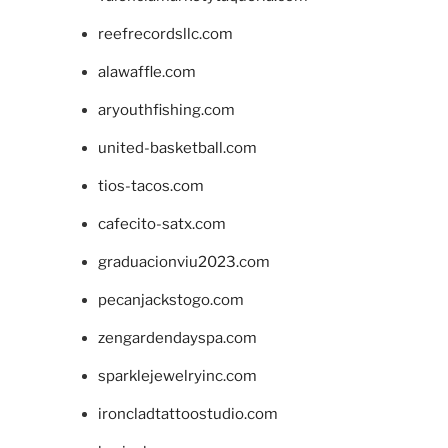
reefrecordsllc.com
alawaffle.com
aryouthfishing.com
united-basketball.com
tios-tacos.com
cafecito-satx.com
graduacionviu2023.com
pecanjackstogo.com
zengardendayspa.com
sparklejewelryinc.com
ironcladtattoostudio.com