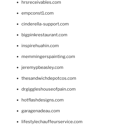
hrsreceivables.com
empconst1.com
cinderella-support.com
bigpinkrestaurant.com
inspirehuahin.com
memmingerspainting.com
jeremypbeasley.com
thesandwichdepotcos.com
drgiggleshouseofpain.com
hotflashdesigns.com
garagenadeau.com
lifestylechauffeurservice.com