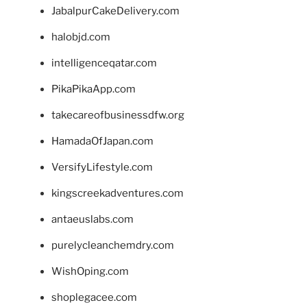
JabalpurCakeDelivery.com
halobjd.com
intelligenceqatar.com
PikaPikaApp.com
takecareofbusinessdfw.org
HamadaOfJapan.com
VersifyLifestyle.com
kingscreekadventures.com
antaeuslabs.com
purelycleanchemdry.com
WishOping.com
shoplegacee.com