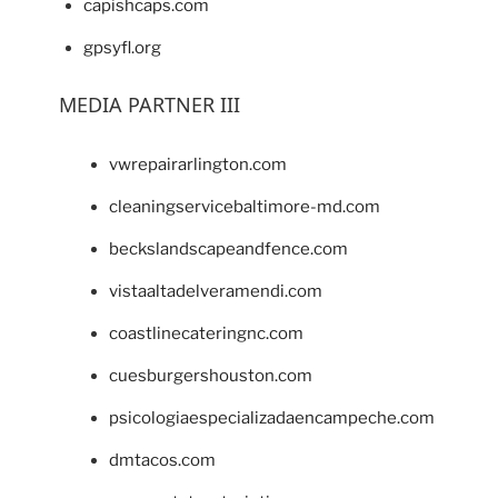
capishcaps.com
gpsyfl.org
MEDIA PARTNER III
vwrepairarlington.com
cleaningservicebaltimore-md.com
beckslandscapeandfence.com
vistaaltadelveramendi.com
coastlinecateringnc.com
cuesburgershouston.com
psicologiaespecializadaencampeche.com
dmtacos.com