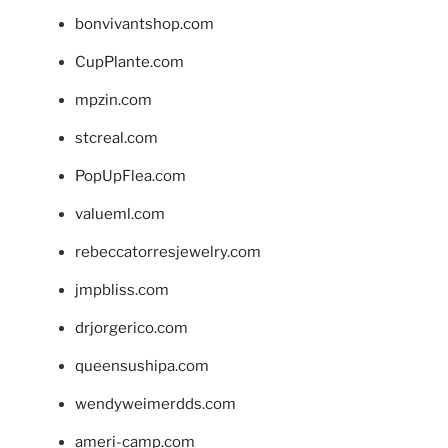
bonvivantshop.com
CupPlante.com
mpzin.com
stcreal.com
PopUpFlea.com
valueml.com
rebeccatorresjewelry.com
jmpbliss.com
drjorgerico.com
queensushipa.com
wendyweimerdds.com
ameri-camp.com