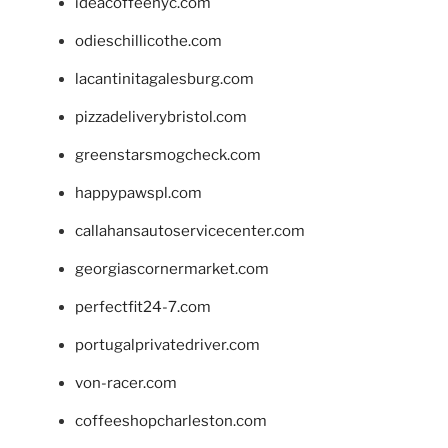
ideacoffeenyc.com
odieschillicothe.com
lacantinitagalesburg.com
pizzadeliverybristol.com
greenstarsmogcheck.com
happypawspl.com
callahansautoservicecenter.com
georgiascornermarket.com
perfectfit24-7.com
portugalprivatedriver.com
von-racer.com
coffeeshopcharleston.com