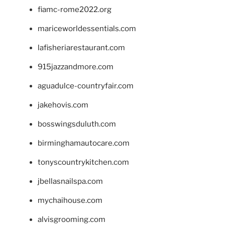
fiamc-rome2022.org
mariceworldessentials.com
lafisheriarestaurant.com
915jazzandmore.com
aguadulce-countryfair.com
jakehovis.com
bosswingsduluth.com
birminghamautocare.com
tonyscountrykitchen.com
jbellasnailspa.com
mychaihouse.com
alvisgrooming.com