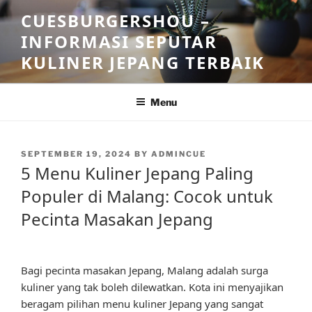
Skip
CUESBURGERSHOU –
to
INFORMASI SEPUTAR
content
KULINER JEPANG TERBAIK
Menu
POSTED
SEPTEMBER 19, 2024
BY
ADMINCUE
ON
5 Menu Kuliner Jepang Paling
Populer di Malang: Cocok untuk
Pecinta Masakan Jepang
Bagi pecinta masakan Jepang, Malang adalah surga
kuliner yang tak boleh dilewatkan. Kota ini menyajikan
beragam pilihan menu kuliner Jepang yang sangat