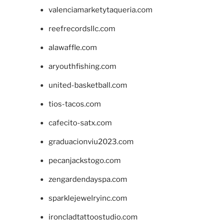
valenciamarketytaqueria.com
reefrecordsllc.com
alawaffle.com
aryouthfishing.com
united-basketball.com
tios-tacos.com
cafecito-satx.com
graduacionviu2023.com
pecanjackstogo.com
zengardendayspa.com
sparklejewelryinc.com
ironcladtattoostudio.com