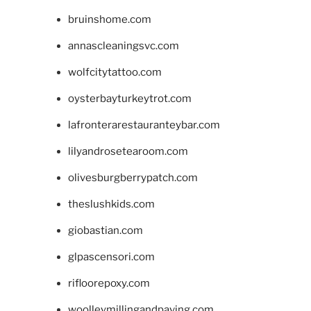
bruinshome.com
annascleaningsvc.com
wolfcitytattoo.com
oysterbayturkeytrot.com
lafronterarestauranteybar.com
lilyandrosetearoom.com
olivesburgberrypatch.com
theslushkids.com
giobastian.com
glpascensori.com
rifloorepoxy.com
woolleymillingandpaving.com