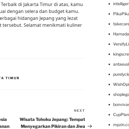
erbaik di Jakarta Timur di atas, kamu
intellig
uai dengan selera dan budget kamu.
PikaPik
erbagai hidangan Jepang yang lezat
takecar
t tersebut. Selamat menikmati kuliner
Hamada
VersifyL
kingscr
antaeus
purelyc
TA TIMUR
WishOp
shopleg
bonviva
NEXT
Next
CupPlan
Post
esia
Wisata Tohoku Jepang: Tempat
mpzin.c
kanan
Menyegarkan Pikiran dan Jiwa