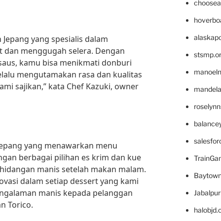
choosea
hoverbo
alaskapo
Jepang yang spesialis dalam
at dan menggugah selera. Dengan
stsmp.o
 saus, kamu bisa menikmati donburi
manoel
selalu mengutamakan rasa dan kualitas
mi sajikan,” kata Chef Kazuki, owner
mandelae
roselyn
balance
salesfo
 Jepang yang menawarkan menu
ngan berbagai pilihan es krim dan kue
TrainG
 hidangan manis setelah makan malam.
Baytown
ovasi dalam setiap dessert yang kami
engalaman manis kepada pelanggan
Jabalpu
n Torico.
halobjd