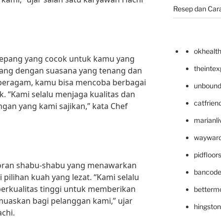
Resep dan Car
okhealt
Jepang yang cocok untuk kamu yang
theinte
pang dengan suasana yang tenang dan
eragam, kamu bisa mencoba berbagai
unbound
. “Kami selalu menjaga kualitas dan
catfrien
gan yang kami sajikan,” kata Chef
marianli
wayward
pidfloo
oran shabu-shabu yang menawarkan
bancode
ilihan kuah yang lezat. “Kami selalu
rkualitas tinggi untuk memberikan
betterm
askan bagi pelanggan kami,” ujar
hingsto
chi.