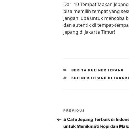
Dari 10 Tempat Makan Jepang T
bisa memilih tempat yang ses
Jangan lupa untuk mencoba b
dan autentik di tempat-tempa
Jepang di Jakarta Timur!
CATEGORIES
BERITA KULINER JEPANG
TAGS
KULINER JEPANG DI JAKAR
Post
Previous
PREVIOUS
navigation
Post
5 Cafe Jepang Terbaik di Indon
untuk Menikmati Kopi dan Ma