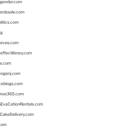
gender.com
ardssale.com
litics.com
rg
neves.com
ffectlibrary.com
ns.com
yoganj.com
rceblogs.com
ames365.com
EvaCationRentals.com
rCakeDelivery.com
.com