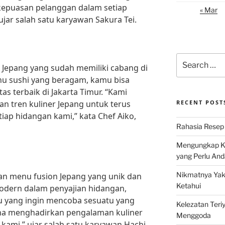
epuasan pelanggan dalam setiap
« Mar
ujar salah satu karyawan Sakura Tei.
Search
 Jepang yang sudah memiliki cabang di
for:
u sushi yang beragam, kamu bisa
as terbaik di Jakarta Timur. “Kami
n tren kuliner Jepang untuk terus
RECENT POST
iap hidangan kami,” kata Chef Aiko,
Rahasia Resep 
Mengungkap Ke
yang Perlu And
Nikmatnya Yaki
an menu fusion Jepang yang unik dan
Ketahui
dern dalam penyajian hidangan,
u yang ingin mencoba sesuatu yang
Kelezatan Teri
aha menghadirkan pengalaman kuliner
Menggoda
kami,” ujar salah satu karyawan Hachi