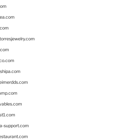
com
ea.com
.com
torresjewelry.com
s.com
ico.com
shipa.com
eimerdds.com
camp.com
ivables.com
st1.com
la-support.com
estaurant.com