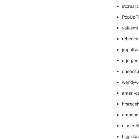
stcreal.
PopUpFl
valueml
rebecca
jmpblis
drjorger
queensu
wendyw
ameri-
hrsrece
empcon
cinderel
bigpinkr