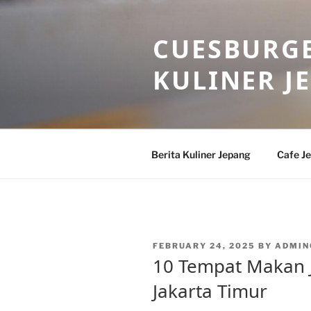
Skip
to
CUESBURGE
content
KULINER J
Berita Kuliner Jepang
Cafe J
POSTED
FEBRUARY 24, 2025
BY
ADMIN
ON
10 Tempat Makan J
Jakarta Timur