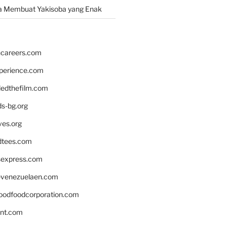
a Membuat Yakisoba yang Enak
hcareers.com
xperience.com
edthefilm.com
ds-bg.org
ves.org
tees.com
rsexpress.com
venezuelaen.com
oodfoodcorporation.com
nnt.com