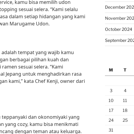
ervice, kamu bisa memilih udon
December 20
opping sesuai selera. “Kami selalu
asa dalam setiap hidangan yang kami
November 20
ryawan Marugame Udon.
October 2024
September 20
a adalah tempat yang wajib kamu
ngan berbagai pilihan kuah dan
 ramen sesuai selera. “Kami
M
T
al Jepang untuk menghadirkan rasa
an kami,” kata Chef Kenji, owner dari
3
4
10
11
17
18
 teppanyaki dan okonomiyaki yang
24
25
an yang cozy, kamu bisa menikmati
31
incang dengan teman atau keluarga.