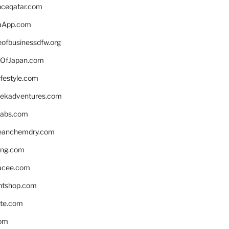
enceqatar.com
aApp.com
eofbusinessdfw.org
OfJapan.com
ifestyle.com
eekadventures.com
labs.com
leanchemdry.com
ing.com
acee.com
ntshop.com
te.com
om